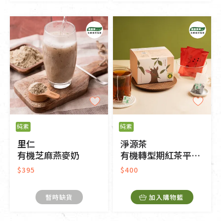
純素
純素
里仁
淨源茶
有機芝麻燕麥奶
有機轉型期紅茶平面茶包
$395
$400
暫時缺貨
加入購物籃