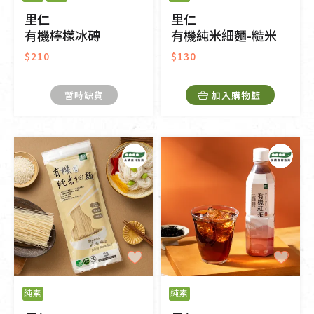
里仁
里仁
有機檸檬冰磚
有機純米細麵-糙米
$210
$130
暫時缺貨
加入購物籃
純素
純素