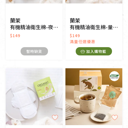
蘭茉
蘭茉
有機精油衛生棉-夜用型(35cm)
有機精油衛生棉-量多型(28.5cm)
$149
$149
滿量任選優惠
暫時缺貨
加入購物籃