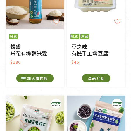
純素
純素
冷藏
穀盛
豆之味
米花有機醇米霖
有機手工嫩豆腐
$180
$45
加入購物籃
產品介紹