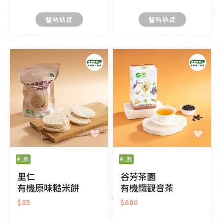
暫時缺貨
暫時缺貨
純素
純素
里仁
谷芳茶園
有機原味糙米餅
有機鐵觀音茶
$85
$680