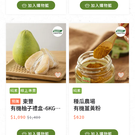
加入購物籃
加入購物籃
純素
線上專賣
純素
東豐
種瓜農場
預購
有機柚子禮盒-6KG（預購）
有機薑黃粉
$1,090
$620
$1,480
加入購物籃
加入購物籃