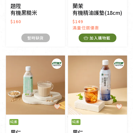
題陞
蘭茉
有機黑糙米
有機精油護墊(18cm)
$160
$149
滿量任選優惠
暫時缺貨
加入購物籃
純素
純素
里仁
里仁