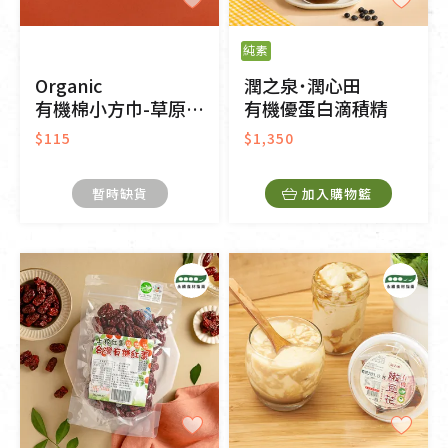
純素
Organic
潤之泉˙潤心田
有機棉小方巾-草原同樂-黃/白
有機優蛋白滴積精
$115
$1,350
暫時缺貨
加入購物籃