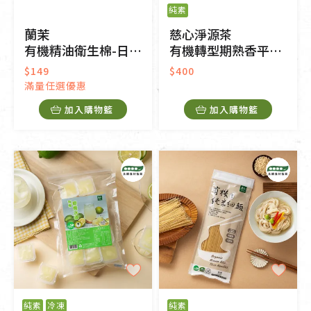
純素
蘭茉
慈心淨源茶
有機精油衛生棉-日用型(24cm)
有機轉型期熟香平面茶包
$149
$400
滿量任選優惠
加入購物籃
加入購物籃
純素
冷凍
純素