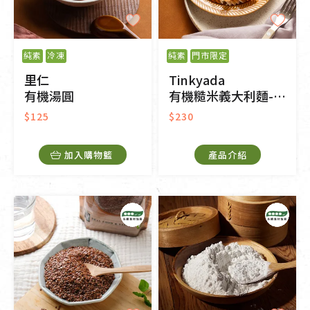
純素
冷凍
純素
門市限定
里仁
Tinkyada
有機湯圓
有機糙米義大利麵-螺旋
$125
$230
加入購物籃
產品介紹