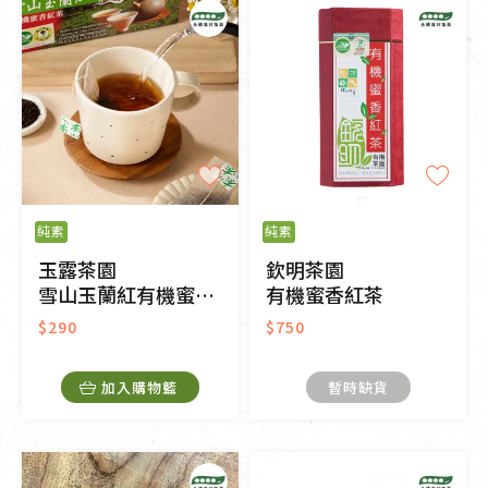
純素
純素
玉露茶園
欽明茶園
雪山玉蘭紅有機蜜香紅茶包
有機蜜香紅茶
$290
$750
加入購物籃
暫時缺貨