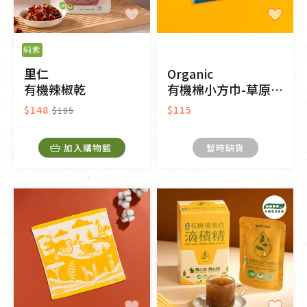
純素
里仁
Organic
有機辣椒乾
有機棉小方巾-草原同樂-藍綠/白
$148
$115
$185
加入購物籃
暫時缺貨