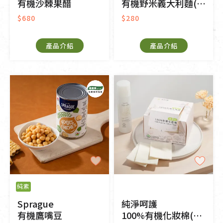
有機沙棘果醋
有機野米義大利麵(筆管)
$680
$280
產品介紹
產品介紹
純素
Sprague
純淨呵護
有機鷹嘴豆
100%有機化妝棉(無漂白)