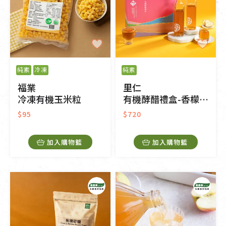
純素
冷凍
純素
福業
里仁
冷凍有機玉米粒
有機酵醋禮盒-香檬/老薑
$95
$720
加入購物籃
加入購物籃