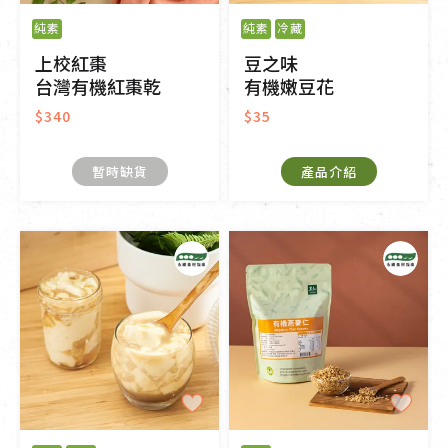
純素
純素
冷藏
上校紅棗
豆之味
台灣有機紅棗乾
有機嫩豆花
$340
$35
暫時缺貨
產品介紹