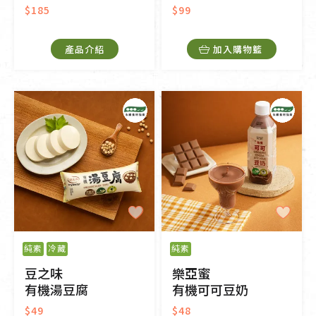
$185
$99
產品介紹
加入購物籃
純素
冷藏
純素
豆之味
樂亞蜜
有機湯豆腐
有機可可豆奶
$49
$48