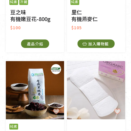
純素
冷藏
純素
豆之味
里仁
有機嫩豆花-800g
有機燕麥仁
$100
$105
產品介紹
加入購物籃
純素