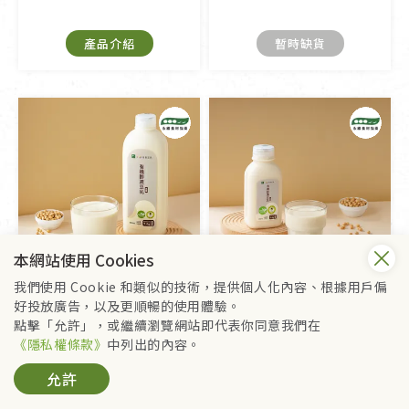
產品介紹
暫時缺貨
本網站使用 Cookies
我們使用 Cookie 和類似的技術，提供個人化內容、根據用戶偏
純素
冷藏
純素
冷藏
好投放廣告，以及更順暢的使用體驗。
點擊「允許」，或繼續瀏覽網站即代表你同意我們在
里仁
里仁
《隱私權條款》
中列出的內容。
有機醇濃豆乳-無糖960ml
有機醇濃豆乳-無糖350ml
允許
$90
$38