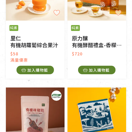
純素
純素
里仁
原力釀
有機胡蘿蔔綜合果汁
有機酵醋禮盒-香檬/梅子
$58
$720
滿量優惠
加入購物籃
加入購物籃