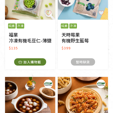
純素
冷凍
純素
冷凍
福業
天時莓果
冷凍有機毛豆仁-薄鹽
有機野生藍莓
$135
$399
加入購物籃
暫時缺貨