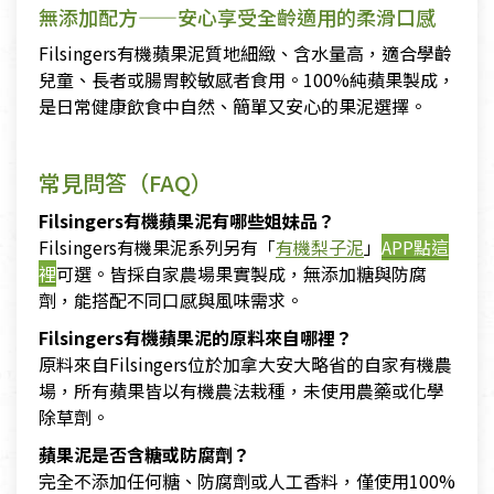
無添加配方——安心享受全齡適用的柔滑口感
Filsingers有機蘋果泥質地細緻、含水量高，適合學齡
兒童、長者或腸胃較敏感者食用。100%純蘋果製成，
是日常健康飲食中自然、簡單又安心的果泥選擇。
常見問答（FAQ）
Filsingers有機蘋果泥有哪些姐妹品？
Filsingers有機果泥系列另有「
有機梨子泥
」
APP點這
裡
可選。皆採自家農場果實製成，無添加糖與防腐
劑，能搭配不同口感與風味需求。
Filsingers有機蘋果泥的原料來自哪裡？
原料來自Filsingers位於加拿大安大略省的自家有機農
場，所有蘋果皆以有機農法栽種，未使用農藥或化學
除草劑。
蘋果泥是否含糖或防腐劑？
完全不添加任何糖、防腐劑或人工香料，僅使用100%