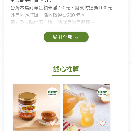
常溫商品運費說明：
台灣本島訂單金額未滿750元，需支付運費100 元。
外島地區訂單一律收取運費200 元。
國外及大陸地區訂購，請詳見常見問題。
鑑賞期商品說明：
商品包裝外觀樣式色澤以實際出貨為準。
若商品發生新品瑕疵，可申請更換新品。
誠心推薦
若您購買的商品有下列「不適用七天鑑賞期商品」情
形者，除商品瑕疵以外，恕不接受退換貨.
依消保法之規定提供該商品七天免費鑑賞期(含例假
日)的服務，原則上若商品未經使用或被汙損(除商品
瑕疵)，一般皆可申請退換貨。
不適用七天鑑賞期商品：
以數位或電磁紀錄形式儲存之商品、易於變質或損壞