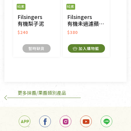
之商品、以及性質上無法或不適合退換之商品：如
純素
純素
CD、VCD、DVD、電腦軟體，若產品瑕疵無法讀取僅
Filsingers
Filsingers
接受原片換新。
有機梨子泥
有機未過濾蘋果醋
衣飾鞋類-如T恤，如於送達後水洗或污損者。
美容保養用品、內衣褲、襪子、口罩等私人消耗性產
$240
$380
品，一經拆封使用，恕無法退貨。
內衣褲、襪子、口罩個人衛生用品除商品本身有瑕疵
暫時缺貨
加入購物籃
外,依據《通訊交易解除權合理例外情事適用準
則》, 恕無法退貨。
有標示不接受退貨的優惠商品與蔬菜箱，不接受退
換，但若為商品本身或運送過程中所造成的瑕疵，則
不在此限。
更多抹醬/果醬類別產品
訂購手抄稿退貨需知：
手抄稿進行退貨時，請務必保持原包裝方式及使用原
箱退回。
若未保持原包裝方式或未使用原箱退回，導致書籍有
任何折損、磨損、污損或凹角，將不接受退貨，也不