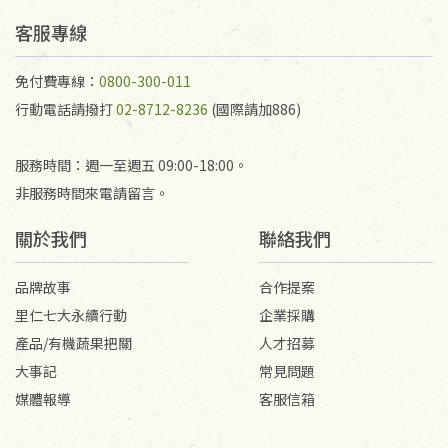
予以退費。
不接受退貨之手抄稿，為敬重法寶故，里仁網購無法
客服專線
代為結緣處理等。 若需將手抄稿寄還給消費者，因而
產生的運費100元/箱將由消費者負擔。
免付費專線：
0800-300-011
行動電話請撥打
02-8712-8236
(國際請加886)
服務時間：週一至週五 09:00-18:00。
非服務時間來電請留言。
關於我們
聯絡我們
品牌故事
合作提案
里仁七大永續行動
企業採購
產品/有機蔬果把關
人才招募
大事記
常見問題
媒體報導
客服信箱