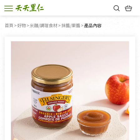
熱門搜尋：
首頁
好物
米麵/調理食材
抹醬/果醬
目前頁面：
產品內容
親子活動
幸福節中獎名單