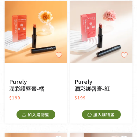
純素
奶素
其他
常溫
冷藏
冷凍
一般網購
門市販售
Purely
Purely
潤彩護唇膏-橘
潤彩護唇膏-紅
$199
$199
加入購物籃
加入購物籃