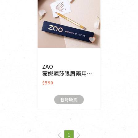
ZAO
蒙娜麗莎眼眉兩用筆-#554咖啡棕
$590
暫時缺貨
1