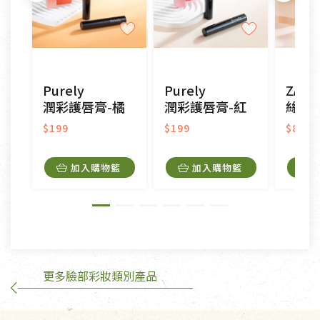
不適用七天鑑賞期商品：
以數位或電磁紀錄形式儲存之商品、易於變質或損壞
之商品、以及性質上無法或不適合退換之商品：如
CD、VCD、DVD、電腦軟體，若產品瑕疵無法讀取僅
Purely
Purely
ZAO
接受原片換新。
潤彩護唇膏-橘
潤彩護唇膏-紅
絲絨唇膏-
衣飾鞋類-如T恤，如於送達後水洗或污損者。
美容保養用品、內衣褲、襪子、口罩等私人消耗性產
$199
$199
$890
品，一經拆封使用，恕無法退貨。
內衣褲、襪子、口罩個人衛生用品除商品本身有瑕疵
加入購物籃
加入購物籃
外,依據《通訊交易解除權合理例外情事適用準
則》, 恕無法退貨。
有標示不接受退貨的優惠商品與蔬菜箱，不接受退
換，但若為商品本身或運送過程中所造成的瑕疵，則
不在此限。
更多臉部彩妝類別產品
訂購手抄稿退貨需知：
手抄稿進行退貨時，請務必保持原包裝方式及使用原
箱退回。