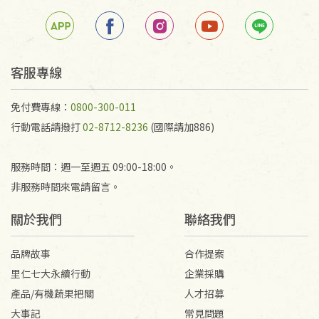
若未保持原包裝方式或未使用原箱退回，導致書籍有
任何折損、磨損、污損或凹角，將不接受退貨，也不
予以退費。
不接受退貨之手抄稿，為敬重法寶故，里仁網購無法
客服專線
代為結緣處理等。 若需將手抄稿寄還給消費者，因而
產生的運費100元/箱將由消費者負擔。
免付費專線：
0800-300-011
行動電話請撥打
02-8712-8236
(國際請加886)
服務時間：週一至週五 09:00-18:00。
非服務時間來電請留言。
關於我們
聯絡我們
品牌故事
合作提案
里仁七大永續行動
企業採購
產品/有機蔬果把關
人才招募
大事記
常見問題