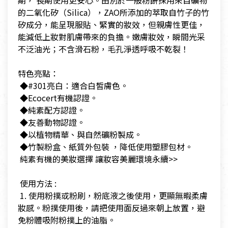
期， 長期使用更安心。由別於一般粉餅採用來自礦物
的二氧化矽（Silica），ZAO所添加的萃取自竹子的竹
矽成分，能呈現服貼、緊實的妝效，但親膚性更佳，
能減低上妝對肌膚帶來的負擔。嫩膚妝效，瞬間光采
不泛油光；不含滑石粉，毛孔淨透呼吸不乾裂！
​特色亮點：
​ ◆#301亮白：適合白皙膚色。
​ ◆Ecocert有機認證。
​ ◆純素配方認證。
​ ◆友善動物認證。
​ ◆以植物精華、與自然礦粉製成。
​ ◆竹製粉盒、紙質外包裝 ，降低使用塑膠包材。
​ 純素有機的美妝選擇 讓妝容美麗環境永續>>
​ 使用方法 :
​ 1. 使用粉撲或粉刷，粉底液之後使用，更顯無暇柔膚
妝感。粉撲使用後，請把使用面反過來朝上放置，避
免粉體吸附粉撲上的油脂。