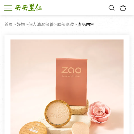
熱門搜尋：
首頁
好物
個人清潔保養
臉部彩妝
目前頁面：
產品內容
親子活動
幸福節中獎名單