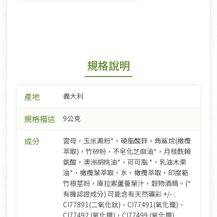
規格說明
產地
義大利
規格描述
9公克
成分
雲母，玉米澱粉*，硬脂酸鋅，角鯊烷(橄欖
萃取)，竹矽粉，不皂化芝麻油*，月桂酰賴
氨酸，澳洲胡桃油*，可可脂 *，乳油木果
油*，橄欖葉萃取，水，橄欖萃取，印度簕
竹根莖粉，庫拉索蘆薈葉汁，穀物酒精。(*
有機認證成分) 可能含有天然礦彩 +/- :
CI77891(二氧化鈦)，CI77491(氧化鐵)、
CI77492 (氧化鐵)，CI77499 (氧化鐵)