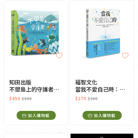
純素
奶素
其他
常溫
冷藏
冷凍
一般網購
門市販售
知田出版
福智文化
不塑島上的守護者：大手牽小手，師生減塑GO!
當我不愛自己時：正念，讓你重拾力量，找回自己
$450
$270
$500
$300
加入購物籃
加入購物籃