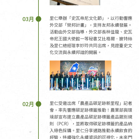
03月
里仁舉辦「史瓦帝尼文化節」，以行動響應
外交部「榮邦計畫」，支持友邦永續發展。
活動由外交部指導，外交部長林佳龍、史瓦
帝尼王國大使館一等秘書艾比格爾．披特絲
及里仁總經理李妙玲共同出席，見證臺史文
化交流與永續邦誼的開展。
02月
里仁受邀出席「農產品碳足跡新里程」記者
會，率先響應碳足跡標籤推動！農業部與環
境部宣布建立農產品碳足跡標籤產品類別規
則（PCR），並將取得碳足跡標籤的產品納
入綠色採購。里仁分享通路推動永續飲食的
經驗，持續強化永續資訊的可視化，未來門