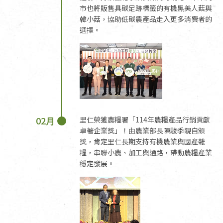
市也將販售具碳足跡標籤的有機黑美人菇與
韓小菇，協助低碳農產品走入更多消費者的
選擇。
02月
里仁榮獲農糧署「114年農糧產品行銷貢獻
卓著企業獎」！由農業部長陳駿季親自頒
獎，肯定里仁長期支持有機農業與國產雜
糧，串聯小農、加工與通路，帶動農糧產業
穩定發展。