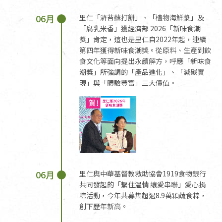
06月
里仁「滸苔蘇打餅」、「植物海鮮漿」及
「腐乳米香」獲經濟部 2026「新味食潮
獎」肯定，這也是里仁自2022年起，連續
第四年獲得新味食潮獎。從原料、生產到飲
食文化等面向提出永續解方，呼應「新味食
潮獎」所強調的「產品進化」、「減碳實
現」與「體驗豐富」三大價值。
06月
里仁與中華基督教救助協會1919食物銀行
共同發起的「繫住溫情 讓愛串聯」愛心捐
粽活動，今年共募集超過8.9萬顆蔬食粽，
創下歷年新高。