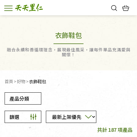
熱門搜尋：
親子活動
幸福節中獎名單
衣飾鞋包
融合永續和善循環理念，展現最佳風采，讓每件單品充滿愛與
關懷！
首頁
好物
衣飾鞋包
產品分類
篩選
共計 187 項產品