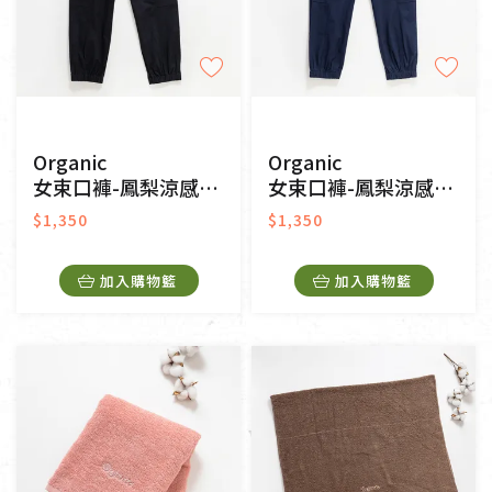
Organic
Organic
女束口褲-鳳梨涼感紗(黑色)
女束口褲-鳳梨涼感紗(深藍)
$1,350
$1,350
加入購物籃
加入購物籃