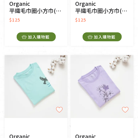
Organic
Organic
平織毛巾圈小方巾(蜜桃粉)
平織毛巾圈小方巾(可可)
$125
$125
加入購物籃
加入購物籃
Organic
Organic