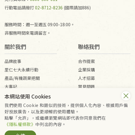
行動電話請撥打
02-8712-8236
(國際請加886)
服務時間：週一至週五 09:00-18:00。
非服務時間來電請留言。
關於我們
聯絡我們
品牌故事
合作提案
里仁七大永續行動
企業採購
產品/有機蔬果把關
人才招募
大事記
常見問題
媒體報導
客服信箱
本網站使用 Cookies
我們使用 Cookie 和類似的技術，提供個人化內容、根據用戶偏
好投放廣告，以及更順暢的使用體驗。
會員服務條款
隱私權政策
點擊「允許」，或繼續瀏覽網站即代表你同意我們在
Copyright © 2026 里仁事業股份有限公司(統編：16301262) /
《隱私權條款》
中列出的內容。
里仁網購股份有限公司(統編：25149752)