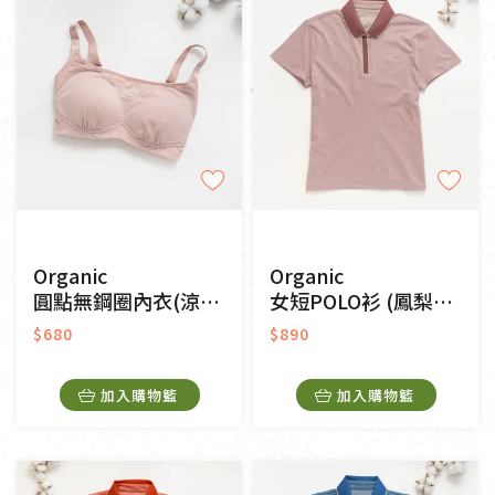
Organic
Organic
圓點無鋼圈內衣(涼感)(玫瑰粉)
女短POLO衫 (鳳梨涼感)(粉色)
$680
$890
加入購物籃
加入購物籃