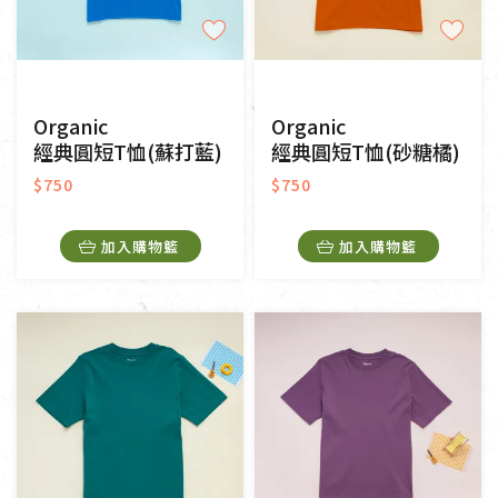
Organic
Organic
經典圓短T恤(蘇打藍)
經典圓短T恤(砂糖橘)
$750
$750
加入購物籃
加入購物籃