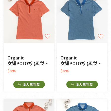
Organic
Organic
女短POLO衫 (鳳梨涼感)(橘色)
女短POLO衫 (鳳梨涼感)(藍色)
$890
$890
加入購物籃
加入購物籃