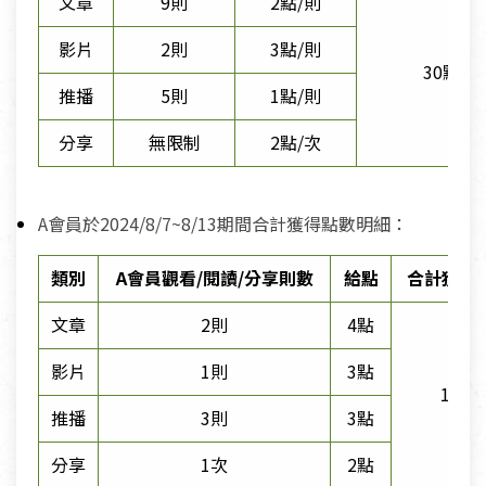
文章
9則
2點/則
影片
2則
3點/則
30點
推播
5則
1點/則
分享
無限制
2點/次
A會員於2024/8/7~8/13期間合計獲得點數明細：
類別
A會員觀看/閱讀/分享則數
給點
合計獲得
文章
2則
4點
影片
1則
3點
12點
推播
3則
3點
分享
1次
2點