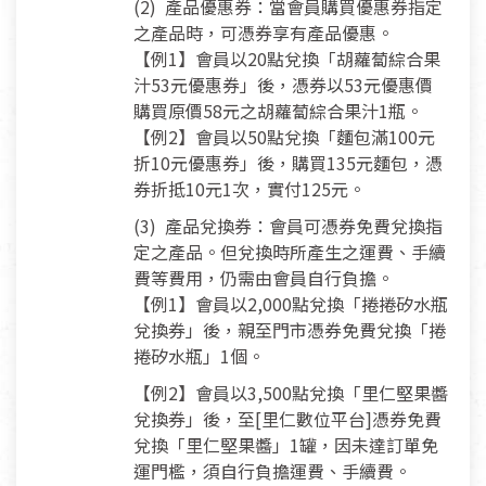
(2) 產品優惠券：當會員購買優惠券指定
之產品時，可憑券享有產品優惠。
【例1】會員以20點兌換「胡蘿蔔綜合果
汁53元優惠券」後，憑券以53元優惠價
購買原價58元之胡蘿蔔綜合果汁1瓶。
【例2】會員以50點兌換「麵包滿100元
折10元優惠券」後，購買135元麵包，憑
券折抵10元1次，實付125元。
(3) 產品兌換券：會員可憑券免費兌換指
定之產品。但兌換時所產生之運費、手續
費等費用，仍需由會員自行負擔。
【例1】會員以2,000點兌換「捲捲矽水瓶
兌換券」後，親至門市憑券免費兌換「捲
捲矽水瓶」1個。
【例2】會員以3,500點兌換「里仁堅果醬
兌換券」後，至[里仁數位平台]憑券免費
兌換「里仁堅果醬」1罐，因未達訂單免
運門檻，須自行負擔運費、手續費。