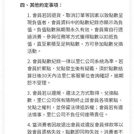
四、其他約定事項：
1. 會員若因退貨、取消訂單等因素以致點數呈
現負值者，會員資料中的點數紀錄亦顯示為負
值。負值點數無期限永久有效，會員需自行透
過消費、參與任務等方式獲得點數以扣抵負
值，直至累積至足夠點數，方可參加點數兌換
活動。
2. 會員點數紀錄一律以里仁公司系統為準。若
會員於累點、兌點發生後有疑義，須於點數結
算日後30天內洽里仁客服單位查詢確認，逾期
恕不受理。
3. 會員若以違規、違法之方式取得、兌換點
數，里仁公司保有隨時終止該會員各項累點、
兌點之權利，並保留法律追訴權；會員若有違
法情事，里仁公司不負任何連帶責任。
4. 當消費者因故退出會員或違反會員條款等以
致會員資格失效，點數即同時失效。消費者不