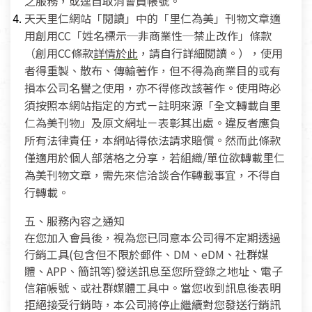
之服務，或逕自取消會員帳號。
天天里仁網站「閱讀」中的「里仁為美」刊物文章適
用創用CC「姓名標示─非商業性─禁止改作」條款
（創用CC條款
詳情於此
，請自行詳細閱讀。），使用
者得重製、散布、傳輸著作，但不得為商業目的或有
損本公司名譽之使用，亦不得修改該著作。使用時必
須按照本網站指定的方式－註明來源「全文轉載自里
仁為美刊物」及原文網址－表彰其出處。違反者應負
所有法律責任，本網站得依法請求賠償。然而此條款
僅適用於個人部落格之分享，若組織/單位欲轉載里仁
為美刊物文章，需先來信洽談合作轉載事宜，不得自
行轉載。
五、服務內容之通知
在您加入會員後，視為您已同意本公司得不定期透過
行銷工具(包含但不限於郵件、DM、eDM、社群媒
體、APP、簡訊等)發送訊息至您所登錄之地址、電子
信箱帳號、或社群媒體工具中。當您收到訊息後表明
拒絕接受行銷時，本公司將停止繼續對您發送行銷訊