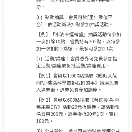
週一至果然匯以9折優惠價享用午餐一
份。
(6) 點數抽獎：會員可於[里仁數位平
台]，依活動辦法扣點參加抽獎活動。
【例】「水滴幸運輪盤」抽獎活動每參加
一次扣除10點。會員持有205點，以每參
加一次扣除10點計，最多可參加20次。
(7) 活動/講座：會員憑券可免費參加指
定活動/講座或折抵活動/講座費用。
【例1】會員以1,000點換取《睡眠大哉
問?那些腦科學告訴我們的事》講座免費
入場券後，憑券免費參加講座。
【例2】會員以600點換取《莓姊農場-草
莓果醬DIY》活動20元折價券。該活動報
名費用200元，憑券折抵20元1次，實付
180元。
(8) 公益贊助：會員可贊助點數響應公益