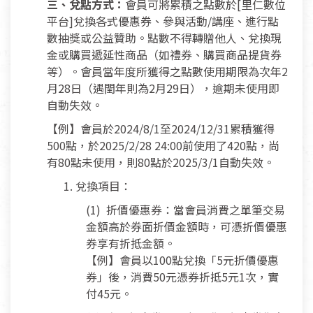
三、兌點方式：
會員可將累積之點數於[里仁數位
平台]兌換各式優惠券、參與活動/講座、進行點
數抽獎或公益贊助。點數不得轉贈他人、兌換現
金或購買遞延性商品（如禮券、購買商品提貨券
等）。會員當年度所獲得之點數使用期限為次年2
月28日（遇閏年則為2月29日），逾期未使用即
自動失效。
【例】會員於2024/8/1至2024/12/31累積獲得
500點，於2025/2/28 24:00前使用了420點，尚
有80點未使用，則80點於2025/3/1自動失效。
1. 兌換項目：
(1) 折價優惠券：當會員消費之單筆交易
金額高於券面折價金額時，可憑折價優惠
券享有折抵金額。
【例】會員以100點兌換「5元折價優惠
券」後，消費50元憑券折抵5元1次，實
付45元。