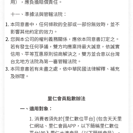
用），應負擔賠償責任。
十一、準據法與管轄法院：
本同意書中，任何條款的全部或一部份無效時，並不
影響其他約定的效力。
您與本公司的權利義務關係，應依本同意書訂定之。
若有發生任何爭議，雙方均應稟持最大誠意，依誠實
信用、平等互惠原則協商解決之，雙方並合意以台灣
台北地方法院為第一審管轄法院。
本同意書若有未盡之處，依中華民國法律解釋、補充
及辦理。
里仁會員點數辦法
一、適用對象：
1. 消費者須先於[里仁數位平台] (包含天天里
仁網站、里仁會員APP，以下簡稱里仁數位
平台)加入里仁水滴會員（以下簡稱會員），