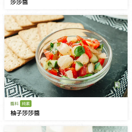
莎莎醬
醬料
純素
柚子莎莎醬