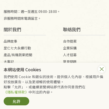
服務時間：週一至週五 09:00-18:00。
非服務時間來電請留言。
關於我們
聯絡我們
品牌故事
合作提案
里仁七大永續行動
企業採購
產品/有機蔬果把關
人才招募
大事記
常見問題
媒體報導
客服信箱
本網站使用 Cookies
我們使用 Cookie 和類似的技術，提供個人化內容、根據用戶偏
好投放廣告，以及更順暢的使用體驗。
會員服務條款
隱私權政策
點擊「允許」，或繼續瀏覽網站即代表你同意我們在
Copyright © 2026 里仁事業股份有限公司(統編：16301262) /
《隱私權條款》
中列出的內容。
里仁網購股份有限公司(統編：25149752)
允許
All Rights Reserved.