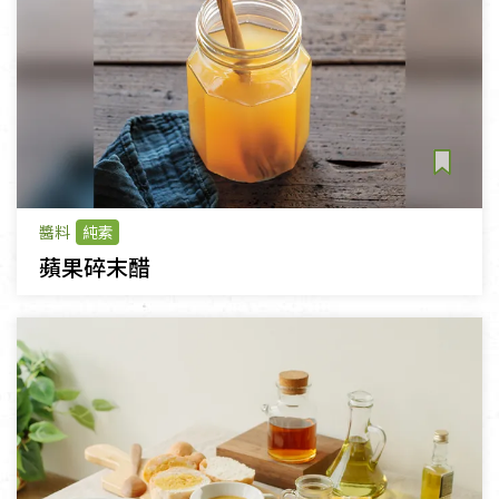
醬料
純素
蘋果碎末醋