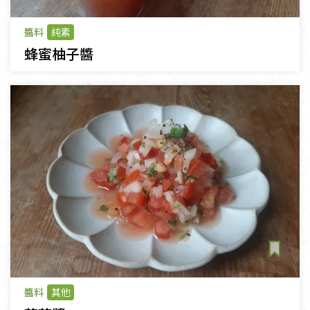
醬料
純素
蜂蜜柚子醬
醬料
其他