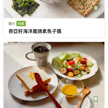
醬料
純素
奇亞籽海洋風情素魚子醬