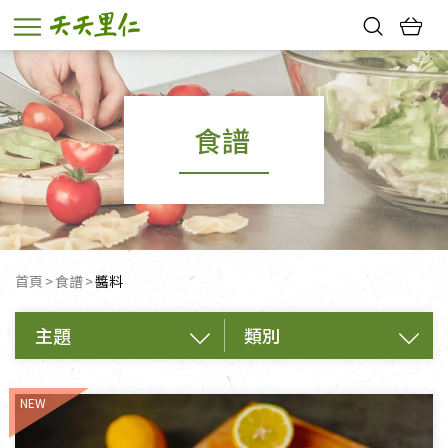
熱門搜尋：
親子活動
幸福節中獎名單
食譜
首頁
食譜
目前頁面：
醬料
主題
類別
不限類別
飲品
主食