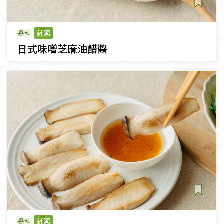
醬料
純素
日式味噌芝麻油醋醬
醬料
純素