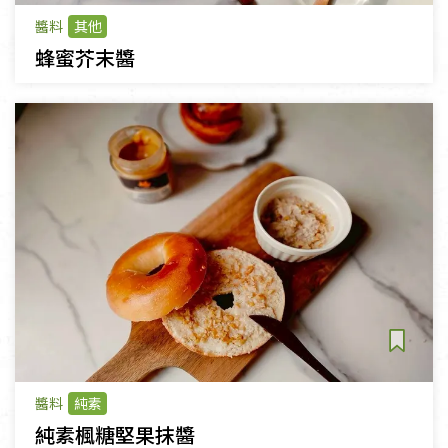
醬料
其他
蜂蜜芥末醬
醬料
純素
純素楓糖堅果抹醬