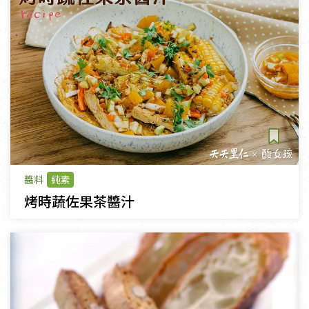
醬料
純素
烤時蔬佐果茶醬汁