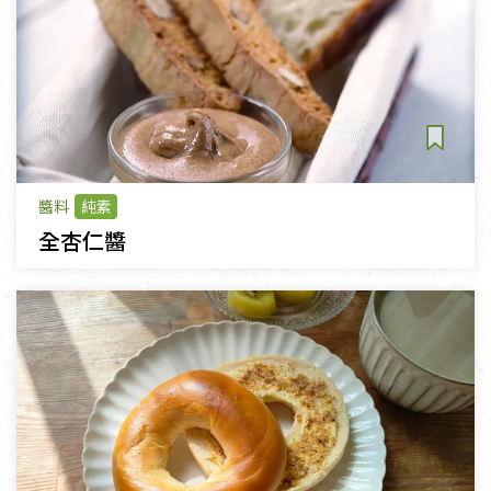
醬料
純素
全杏仁醬