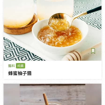
醬料
純素
蜂蜜柚子醬