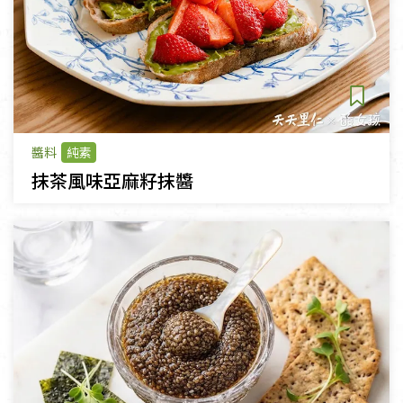
醬料
純素
抹茶風味亞麻籽抹醬