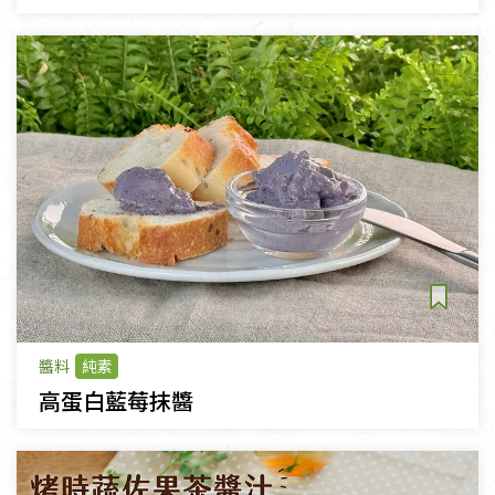
醬料
純素
高蛋白藍莓抹醬