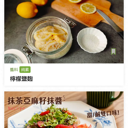
不限主題
清爽沙拉
醬料
純素
檸檬鹽麴