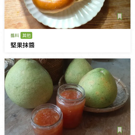
醬料
其他
堅果抹醬