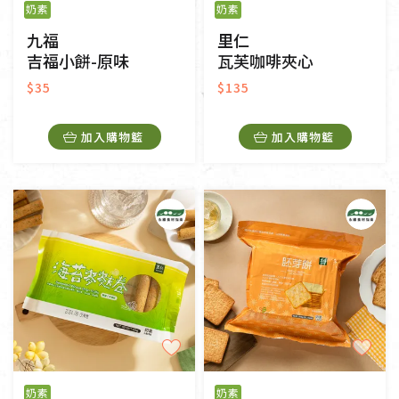
奶素
奶素
九福
里仁
吉福小餅-原味
瓦芙咖啡夾心
$35
$135
加入購物籃
加入購物籃
奶素
奶素