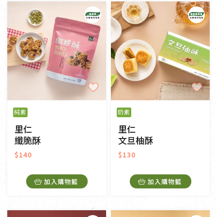
純素
奶素
其他
常溫
冷藏
冷凍
一般網購
門市販售
純素
奶素
里仁
里仁
纖脆酥
文旦柚酥
$140
$130
加入購物籃
加入購物籃