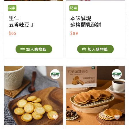
純素
奶素
里仁
本味誠現
五香辣豆丁
蘇格蘭乳酥餅
$65
$89
加入購物籃
加入購物籃