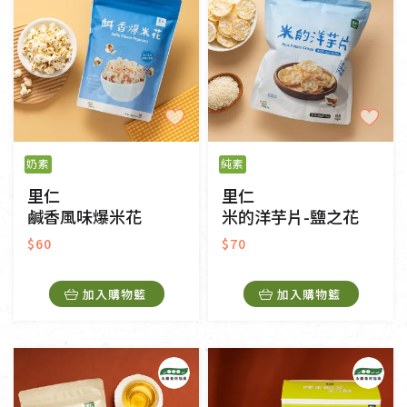
奶素
純素
里仁
里仁
鹹香風味爆米花
米的洋芋片-鹽之花
$60
$70
加入購物籃
加入購物籃