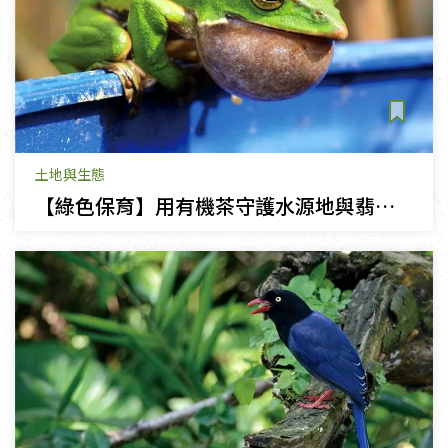
土地與生態
【綠色保育】用有機茶守護水源地與翡翠樹蛙