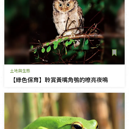
土地與生態
【綠色保育】聆賞黃嘴角鴞的嘹亮夜鳴