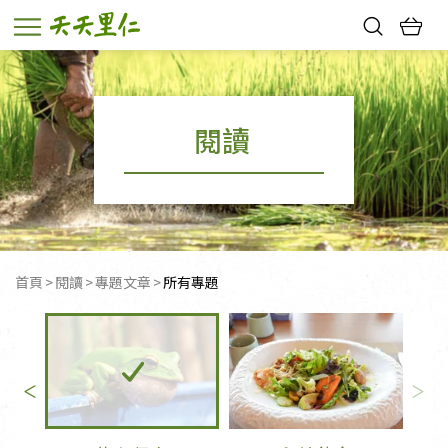
熱門搜尋：
親子活動
幸福節中獎名單
閱讀
首頁
閱讀
專題文章
目前頁面：
所有專題