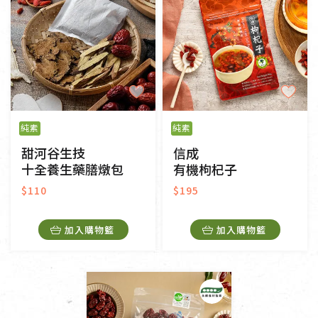
純素
純素
甜河谷生技
信成
十全養生藥膳燉包
有機枸杞子
$110
$195
加入購物籃
加入購物籃