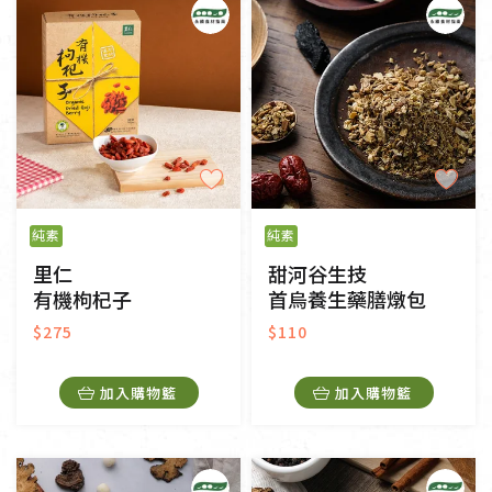
純素
純素
里仁
甜河谷生技
有機枸杞子
首烏養生藥膳燉包
$275
$110
加入購物籃
加入購物籃