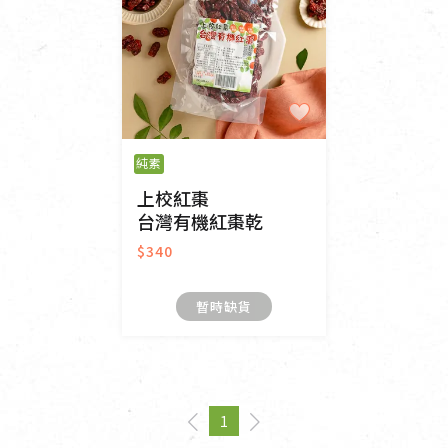
純素
上校紅棗
台灣有機紅棗乾
$340
暫時缺貨
1
page
You're on page
page