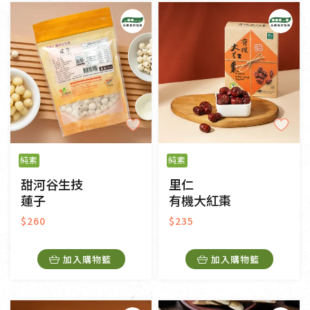
純素
奶素
其他
常溫
冷藏
冷凍
一般網購
門市販售
純素
純素
甜河谷生技
里仁
蓮子
有機大紅棗
$260
$235
加入購物籃
加入購物籃