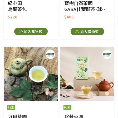
綠心田
寶樹自然茶園
烏龍茶包
GABA佳葉龍茶-球狀茶
$220
$400
加入購物籃
加入購物籃
純素
純素
以琳茶園
谷芳茶園