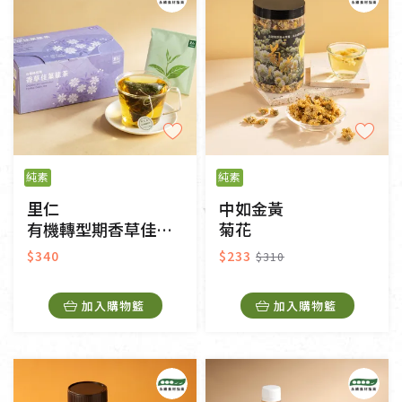
純素
純素
里仁
中如金黃
有機轉型期香草佳葉龍茶茶包
菊花
$340
$233
$310
加入購物籃
加入購物籃