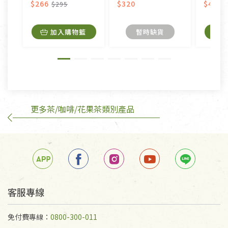
美容保養用品、內衣褲、襪子、口罩等私人消耗性產
$266
$320
$400
$295
品，一經拆封使用，恕無法退貨。
內衣褲、襪子、口罩個人衛生用品除商品本身有瑕疵
加入購物籃
暫時缺貨
外,依據《通訊交易解除權合理例外情事適用準
則》, 恕無法退貨。
有標示不接受退貨的優惠商品與蔬菜箱，不接受退
換，但若為商品本身或運送過程中所造成的瑕疵，則
不在此限。
更多茶/咖啡/花果茶類別產品
訂購手抄稿退貨需知：
手抄稿進行退貨時，請務必保持原包裝方式及使用原
箱退回。
若未保持原包裝方式或未使用原箱退回，導致書籍有
任何折損、磨損、污損或凹角，將不接受退貨，也不
予以退費。
不接受退貨之手抄稿，為敬重法寶故，里仁網購無法
客服專線
代為結緣處理等。 若需將手抄稿寄還給消費者，因而
產生的運費100元/箱將由消費者負擔。
免付費專線：
0800-300-011