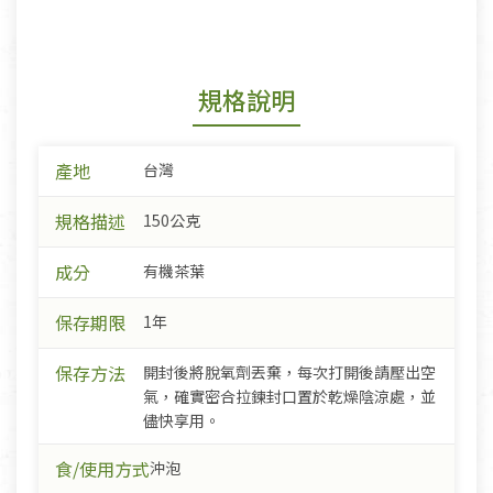
規格說明
產地
台灣
規格描述
150公克
成分
有機茶葉
保存期限
1年
保存方法
開封後將脫氧劑丟棄，每次打開後請壓出空
氣，確實密合拉鍊封口置於乾燥陰涼處，並
儘快享用。
食/使用方式
沖泡