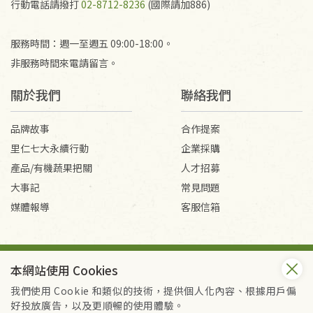
行動電話請撥打
02-8712-8236
(國際請加886)
服務時間：週一至週五 09:00-18:00。
非服務時間來電請留言。
關於我們
聯絡我們
品牌故事
合作提案
里仁七大永續行動
企業採購
產品/有機蔬果把關
人才招募
大事記
常見問題
媒體報導
客服信箱
會員服務條款
隱私權政策
本網站使用 Cookies
Copyright © 2026 里仁事業股份有限公司(統編：16301262) /
里仁網購股份有限公司(統編：25149752)
我們使用 Cookie 和類似的技術，提供個人化內容、根據用戶偏
All Rights Reserved.
好投放廣告，以及更順暢的使用體驗。