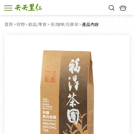
熱門搜尋：
首頁
好物
飲品/零食
茶/咖啡/花果茶
目前頁面：
產品內容
親子活動
幸福節中獎名單