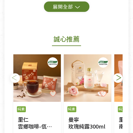
鑑賞期商品說明：
商品包裝外觀樣式色澤以實際出貨為準。
若商品發生新品瑕疵，可申請更換新品。
誠心推薦
若您購買的商品有下列「不適用七天鑑賞期商品」情
形者，除商品瑕疵以外，恕不接受退換貨.
依消保法之規定提供該商品七天免費鑑賞期(含例假
日)的服務，原則上若商品未經使用或被汙損(除商品
瑕疵)，一般皆可申請退換貨。
不適用七天鑑賞期商品：
以數位或電磁紀錄形式儲存之商品、易於變質或損壞
之商品、以及性質上無法或不適合退換之商品：如
純素
純素
純素
CD、VCD、DVD、電腦軟體，若產品瑕疵無法讀取僅
里仁
曼寧
里仁
接受原片換新。
雲鄉咖啡-佤香之息(濾掛式)
玫瑰純露300ml
南非國
衣飾鞋類-如T恤，如於送達後水洗或污損者。