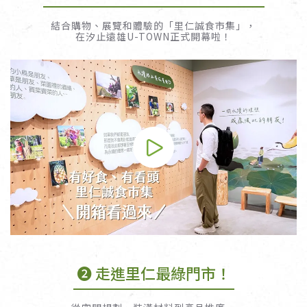
結合購物、展覽和體驗的「里仁誠食市集」，
在汐止遠雄U-TOWN正式開幕啦！
➋ 走進里仁最綠門市！