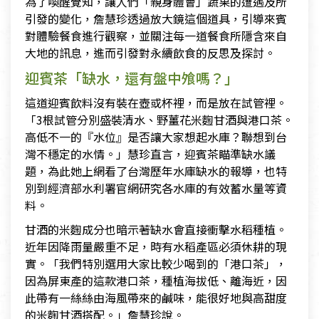
為了喚醒覺知，讓人們「親身體會」蔬果的遭遇及所
引發的變化，詹慧珍透過放大鏡這個道具，引導來賓
對體驗餐食進行觀察，並關注每一道餐食所隱含來自
大地的訊息，進而引發對永續飲食的反思及探討。
迎賓茶「缺水，還有盤中飧嗎？」
這道迎賓飲料沒有裝在壺或杯裡，而是放在試管裡。
「3根試管分別盛裝清水、野薑花米麴甘酒與港口茶。
高低不一的『水位』是否讓大家想起水庫？聯想到台
灣不穩定的水情。」慧珍直言，迎賓茶瞄準缺水議
題，為此她上網看了台灣歷年水庫缺水的報導，也特
別到經濟部水利署官網研究各水庫的有效蓄水量等資
料。
甘酒的米麴成分也暗示著缺水會直接衝擊水稻種植。
近年因降雨量嚴重不足，時有水稻產區必須休耕的現
實。「我們特別選用大家比較少喝到的「港口茶」，
因為屏東產的這款港口茶，種植海拔低、離海近，因
此帶有一絲絲由海風帶來的鹹味，能很好地與高甜度
的米麴甘酒搭配。」詹慧珍說。