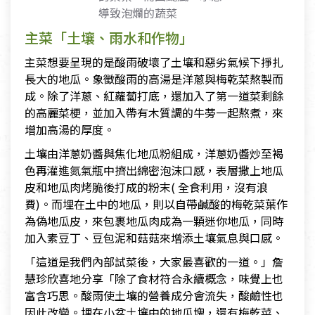
導致泡爛的蔬菜
主菜「土壤、雨水和作物」
主菜想要呈現的是酸雨破壞了土壤和惡劣氣候下掙扎
長大的地瓜。象徵酸雨的高湯是洋蔥與梅乾菜熬製而
成。除了洋蔥、紅蘿蔔打底，還加入了第一道菜剩餘
的高麗菜梗，並加入帶有木質調的牛蒡一起熬煮，來
增加高湯的厚度。
土壤由洋蔥奶醬與焦化地瓜粉組成，洋蔥奶醬炒至褐
色再灌進氮氣瓶中擠出綿密泡沫口感，表層撒上地瓜
皮和地瓜肉烤脆後打成的粉末( 全食利用，沒有浪
費)。而埋在土中的地瓜，則以自帶鹹酸的梅乾菜葉作
為偽地瓜皮，來包裹地瓜肉成為一顆迷你地瓜，同時
加入素豆丁、豆包泥和菇菇來增添土壤氣息與口感。
「這道是我們內部試菜後，大家最喜歡的一道。」詹
慧珍欣喜地分享「除了食材符合永續概念，味覺上也
富含巧思。酸雨使土壤的營養成分會流失，酸鹼性也
因此改變。埋在小盆土壤中的地瓜塊，還有梅乾菜、