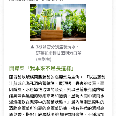
3根試管分別盛裝清水、
野薑花米麴甘酒與港口茶
(左到右)
開胃菜「我本來不是長這樣」
開胃菜以號稱國民蔬菜的高麗菜為主角。 「以高麗菜
汁煎成充滿孔洞的蕾絲餅，展現遇上蟲害的菜葉。而
因颱風、水患導致泡爛的蔬菜，則以巴薩米克醋的微
酸氣味與黑糖的微甜來調和醋漬，呈現大雨中被雨水
浸爛癱軟在泥濘中的菜葉狀態。」最內層則是原味的
清脆高麗菜所包裹的高麗菜奶凍，帶有熟悉的濃郁高
麗菜香，搭配上底層酥脆的咖哩香料米餅，不僅增加