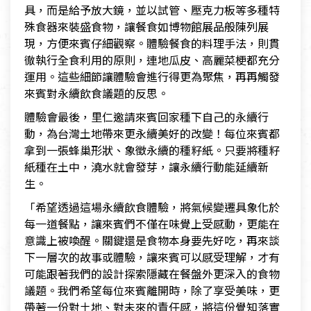
具，而是給予放大鏡，並以試管、壓克力板等多種特
殊食器來裝盛食物，讓餐食如博物館展品般陳列展
現，方便來賓仔細觀察。體驗餐食的料理手法，則貫
徹執行全食利用的原則，連地瓜皮、高麗菜梗都充分
運用。這些細節讓體驗會進行得更為聚焦，再再觸發
來賓對永續飲食議題的反思。
體驗會最後，里仁邀請來賓回家種下自己的永續行
動，為台灣土地帶來更永續美好的改變！每位來賓都
拿到一張蜂巢形狀、象徵永續的種籽紙。只要將種籽
紙種在土中，澆水就會發芽，讓永續行動能延續新
生。
「希望透過這場永續飲食體驗，將氣候變遷具象化於
每一道餐點，讓來賓們不僅在味覺上受感動，更能在
意識上被喚醒。關鍵還是食物本身要先好吃，再來談
下一層次的故事或體驗，讓來賓可以感受理解，才有
可能跟著我們的設計探索隱藏在餐盤外更深入的食物
議題。我們希望每位來賓離開時，除了享受美味，更
帶著一份對土地、對未來的責任感，將這份覺知落實