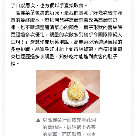
了口感層次，也方便以手直接取食。
「高麗菜葉包裹的奶凍，是我們實測了好幾次後才滿
意的最終版本，廚師阿慧將高麗菜醬改為高麗菜奶
凍、也不斷調整醋漬菜心的顏色，葉子形狀的蕾絲餅
更經過多次優化，調整的次數多到幾乎令團隊懷疑人
生啊！」詹慧珍開玩笑地說。高麗菜必須透過氣候的
多重挑戰，品質夠好才能上到市場貨架，而這道開胃
菜也經歷過多次調整，夠好吃才能進到賓客的肚子
裡。
以高麗菜汁煎成充滿孔洞
的蕾絲餅，展現遇上蟲害
的菜葉。而因颱風、水患