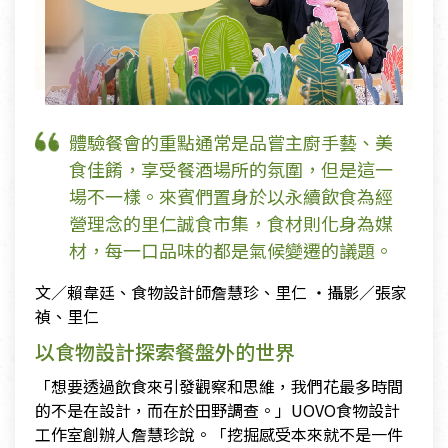
體驗餐會的重點通常是品嘗主廚手藝、美
食佳餚，享受餐酒場所的氛圍，但是這一
場不一樣。來賓們置身於以永續飲食為經
營理念的里仁誠食市集，食材則化身為媒
材，每一口品味的都是氣候變遷的議題。
文／賴韋廷、食物設計師詹慧珍、里仁 ・攝影／張家
禎、里仁
以食物設計探索餐盤外的世界
「想要透過飲食來引發觀察和思維，我們花最多時間
的不是在設計，而在於田野調查。」UOVO食物設計
工作室創辦人詹慧珍說。「挖掘感受本來就不是一件