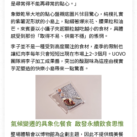
是尋常得不能再尋常的點心。」
象徵乾旱大地的點心盤襯底圖片怵目驚心，純樸扎實
的紫薯泥形狀的小島上，點綴著爆米花、腰果粒和油
芒。來賓要以小鑷子夾起顆粒越吃越小的食材，具體
感受到那份「取得不易、供需不穩」的悵惘。
李子並不是一種受到高度關注的食材，產季的限制也
讓紅肉李每年只會短短出現在市場上2~3個月。UOVO
團隊將李子加工成果醬，突出的酸甜味為這座由樸實
芋泥塑造的快樂小島帶來一點驚喜。
氣候變遷的具象化餐食 啟發永續飲食思惟
整場體驗會以博物館為企劃主題，因此不提供精美餐