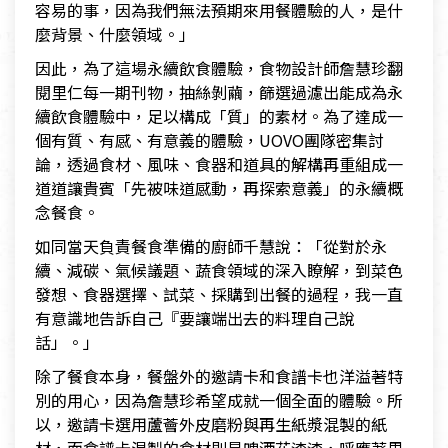
容易的事，因為我們無法預期來用餐體驗的人，是什
麼背景、什麼領域。」
因此，為了這場永續飲食體驗，食物設計師詹慧珍翻
閱里仁每一期刊物，抽絲剝繭，篩選過濾出能成為永
續飲食體驗中，足以構成「質」的素材。為了達成一
個有質、有感、有意義的體驗，UOVO團隊密集討
論，透過食材、風味、食器和道具的解構再重組成一
道道讓貴賓「先被味道感動，再探索意義」的永續概
念餐食。
如同當天負責餐食準備的廚師千慧說：「從對於永
續、減碳、氣候議題、蔬食領域的深入瞭解，到菜色
發想、食器選擇、試菜、採購到出餐的過程，我一直
有意識地告訴自己『要讓端出去的料理自己說
話」。」
除了餐食本身，餐盤外的邀請卡和食譜卡也洋溢著特
別的用心，因為詹慧珍希望成就一個全面的體驗。所
以，邀請卡選用蘆薈外皮磨粉與再生紙漿混製的紙
材，而食譜卡混製的食材則是啤酒花渣渣，呼應著里