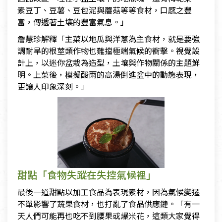
素豆丁、豆薯、豆包泥與蘑菇等等食材，口感之豐
富，傳遞著土壤的豐富氣息。」
詹慧珍解釋「主菜以地瓜與洋蔥為主食材，就是要強
調耐旱的根莖類作物也難擋極端氣候的衝擊。視覺設
計上，以迷你盆栽為造型，土壤與作物關係的主題鮮
明。上菜後，模擬酸雨的高湯倒進盆中的動態表現，
更讓人印象深刻。」
甜點「食物失蹤在失控氣候裡」
最後一道甜點以加工食品為表現素材，因為氣候變遷
不單影響了蔬果食材，也打亂了食品供應鏈。「有一
天人們可能再也吃不到腰果或爆米花，這類大家覺得