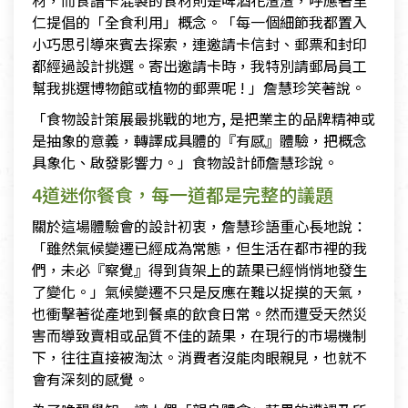
仁提倡的「全食利用」概念。「每一個細節我都置入
小巧思引導來賓去探索，連邀請卡信封、郵票和封印
都經過設計挑選。寄出邀請卡時，我特別請郵局員工
幫我挑選博物館或植物的郵票呢 ! 」詹慧珍笑著說。
「食物設計策展最挑戰的地方, 是把業主的品牌精神或
是抽象的意義，轉譯成具體的『有感』體驗，把概念
具象化、啟發影響力。」食物設計師詹慧珍說。
4道迷你餐食，每一道都是完整的議題
關於這場體驗會的設計初衷，詹慧珍語重心長地說：
「雖然氣候變遷已經成為常態，但生活在都市裡的我
們，未必『察覺』得到貨架上的蔬果已經悄悄地發生
了變化。」氣候變遷不只是反應在難以捉摸的天氣，
也衝擊著從產地到餐桌的飲食日常。然而遭受天然災
害而導致賣相或品質不佳的蔬果，在現行的市場機制
下，往往直接被淘汰。消費者沒能肉眼親見，也就不
會有深刻的感覺。