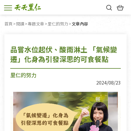
熱門搜尋：
首頁
閱讀
專題文章
里仁的努力
目前頁面：
文章內容
親子活動
幸福節中獎名單
品嘗水位起伏、酸雨淋土 「氣候變
遷」化身為引發深思的可食餐點
里仁的努力
2024/08/23