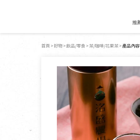
推
米麵/調理食材
好康優惠
飲品/零食
專題文章
首頁
好物
飲品/零食
茶/咖啡/花果茶
目前頁面
產品內容
米/麵/粉
8月新品優惠
豆漿/優格/植物
農產品與農友
豆麥雜糧種子
8月快閃商品優
果汁/醋飲/飲料
食品與廠商
植物油
中秋禮盒預購
茶/咖啡/花果茶
用品與廠商
不限類別
乾貨/素料/植物肉
7月惜福愛物
沖調飲/穀麥片
土地與生態
豆腐/天貝/豆製品
6月快閃商品-好
蜂蜜/椰奶
蔬食營養力
調味/醬料/烘焙食材
傳承經典優惠
休閒零食
生活提案
抹醬/果醬
文化好書優惠
堅果/果乾
共好行動
鮮凍蔬果
糖果/巧克力
里仁的努力
居家日用
個人清潔保養