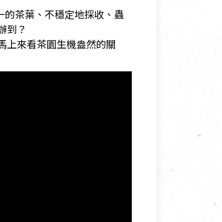
一的茶葉、不穩定地採收、蟲
辦到？
 馬上來看茶園生機盎然的關