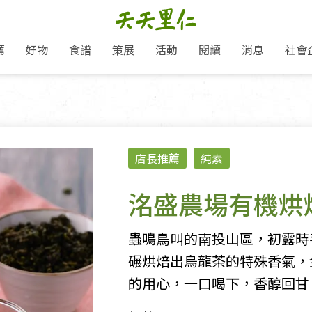
薦
好物
食譜
策展
活動
閱讀
消息
社會
里仁新訊
品牌故事
主題推薦
即食料理/糕點
地球超載日：守護地球從生活
主題活動
關注支持
媒體報導
養身保健
：
選擇開始
里仁七大永續行動
會員專屬
奶
里仁動態
中秋送禮推薦
沖泡麵/粥/湯
本土優先
永續飲食
保健食品
里仁為美刊
愛地球,吃蔬食就可以！
人才招募
門市資訊
惠
分店動態
超值好物特惠
熟食料理/調理包
減塑微革命
淨塑行動
養身食品/飲
產品/有機蔬果把關
產品推薦
店長推薦
純素
作夥利他 加入水滴會員
產品動態
飲品
熱銷人氣產品推薦
包子饅頭/麵點
少或無添加
主食
生態保育
沙拉
中藥食材/調
點心
大事記
經典必買推薦
粽子/蘿蔔糕/年糕
友善耕作
公益支持
酵素
洺盛農場有機烘
「里仁誠食市集」永續新體驗
里仁聯名卡
評延長優惠
史瓦帝尼文化節
素鬆/醬菜
支持弱勢
獲獎肯定
減塑 一起來！
理念桌布下載
甜品/冰品
綠色保育
聯名合作
蟲鳴鳥叫的南投山區，初露時
綠色保育-我們的田, 牠們的家
加入會員
麵包/糕點
永續飲食
碾烘焙出烏龍茶的特殊香氣，
里仁「史瓦帝尼文化節」
湯品
的用心，一口喝下，香醇回甘
衣飾鞋包
圖書/宗教文