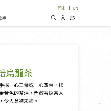
門市
EN
企業
你好，歡迎光臨！
安心蔬果
會員中心
蔬果箱/禮盒
物
我的優惠券
品
芽菜/菇
理包
醬料
消費紀錄查詢
焙烏龍茶
個人資料管理
產品追蹤
手採一心三葉或一心四葉，揉
好文收藏
金黃色的茶湯，閃耀著採茶人
登入/註冊
，令人意猶未盡。
物
寵物專區