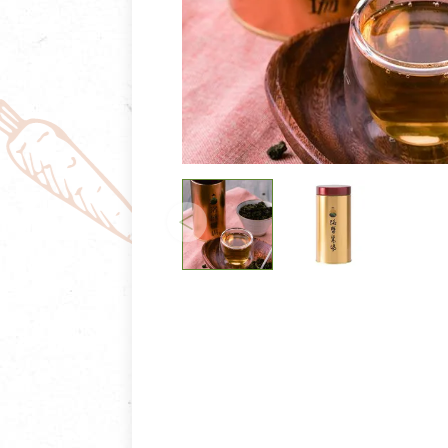
清潔/防蟲/薰香
臉部清潔/保養
餐具食器
臉部彩妝
廚房用具/家電/家飾
牙膏/牙刷/漱口
寢具織品
洗髮/潤髮/染髮
身體清潔/保養
個人用品