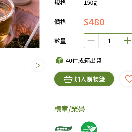
規格
150g
女裝
佛儒書籍
$480
女內著居家
廣論/備覽手
價格
水
男裝
敬經帛/書套
男內著居家
影音/圖書
數量
毛巾/浴巾/手帕
文具禮品/禮
鞋襪
燈/燃燈油
40件成箱出貨
帽/口罩/配件/包包
香
嬰幼/兒童
供具/修持用
加入購物籃
居士服
標章/榮譽