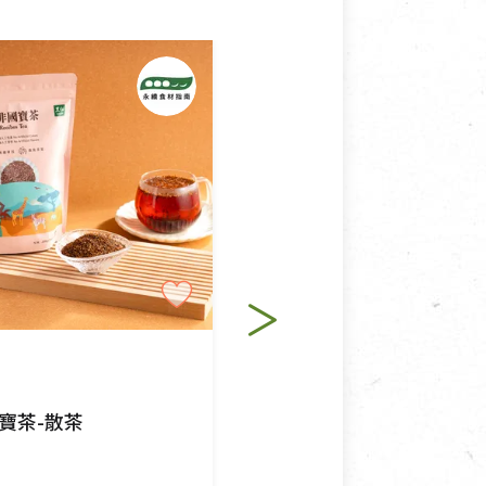
使用或被汙損(除商品瑕疵)，
適合退換之商品：如CD、
退貨。
例外情事適用準則》, 恕無法
純素
程中所造成的瑕疵，則不在此
里仁
寶茶-散茶
南非國寶茶-茶包
$260