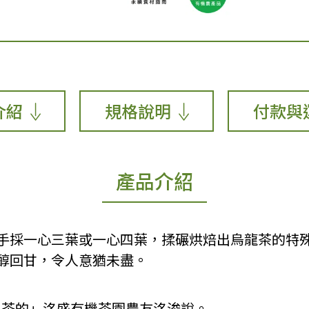
介紹
規格說明
付款與
產品介紹
手採一心三葉或一心四葉，揉碾烘焙出烏龍茶的特
醇回甘，令人意猶未盡。
製茶的」洺盛有機茶園農友洺浚說。