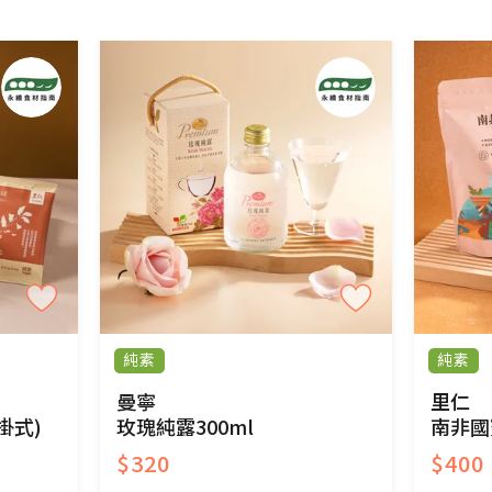
免費鑑賞期(含例假日)的服務，原則上若商品未經
商品、易於變質或損壞之商品、以及性質上無法或不
產品瑕疵無法讀取僅接受原片換新。
後水洗或污損者。
、口罩等私人消耗性產品，一經拆封使用，恕無法
用品除商品本身有瑕疵外,依據《通訊交易解除權合理
純素
純素
與蔬菜箱，不接受退換，但若為商品本身或運送過
曼寧
里仁
掛式)
玫瑰純露300ml
南非國
$320
$400