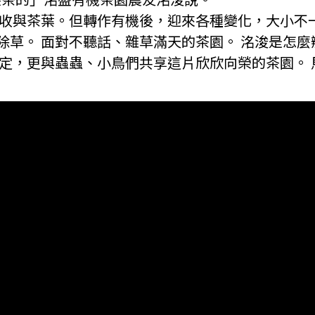
的採收與茶葉。但轉作有機後，迎來各種變化，大小不
除草。 面對不聽話、雜草滿天的茶園。 洺浚是怎麼
穩定，更與蟲蟲、小鳥們共享這片欣欣向榮的茶園。