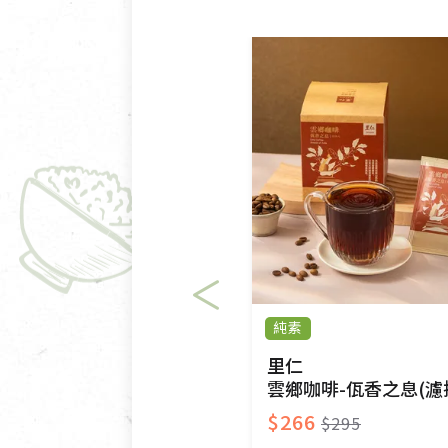
依消保法之規定提供該商品七天
一般皆可申請退換貨。
不適用七天鑑賞期商品：
以數位或電磁紀錄形式儲存之
VCD、DVD、電腦軟體，若
衣飾鞋類-如T恤，如於送達
美容保養用品、內衣褲、襪子
內衣褲、襪子、口罩個人衛生
純素
退貨。
有標示不接受退貨的優惠商品
里仁
雲鄉咖啡-佤香之息(濾
限。
$266
$295
訂購手抄稿退貨需知：