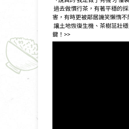
​ 過去做慣行茶，有著平穩
害，有時更被鄰居譏笑懶惰不
​ 讓土地恢復生機、茶樹茁壯
鍵！>>