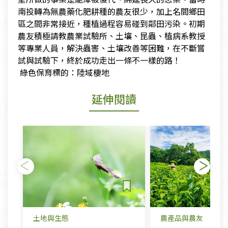
南投轉為無農藥化肥耕種的農友很少，加上名間鄉田
區之間非常接近，種植過程容易碰到鄰田污染。初期
農友積極請教農業試驗所、土壤、昆蟲、植病系教授
等專業人員，解決蟲害、土壤改善等困難，在不斷嘗
試與試驗下，終於成功走出一條不一樣的路！
​ 綠色保育標的：陸域棲地
延伸閱讀
土地與生態
農產品與農友