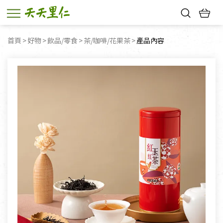
熱門搜尋：
首頁
好物
飲品/零食
茶/咖啡/花果茶
目前頁面：
產品內容
親子活動
幸福節中獎名單