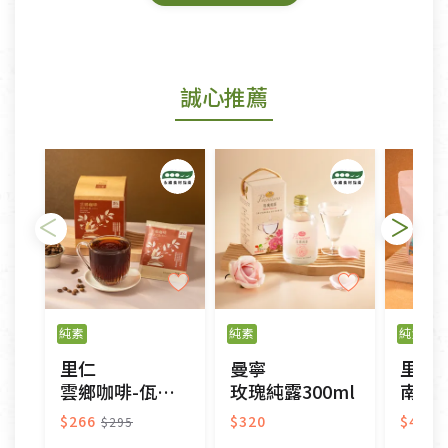
鑑賞期商品說明：
商品包裝外觀樣式色澤以實際出貨為準。
若商品發生新品瑕疵，可申請更換新品。
誠心推薦
若您購買的商品有下列「不適用七天鑑賞期商品」情
形者，除商品瑕疵以外，恕不接受退換貨.
依消保法之規定提供該商品七天免費鑑賞期(含例假
日)的服務，原則上若商品未經使用或被汙損(除商品
瑕疵)，一般皆可申請退換貨。
不適用七天鑑賞期商品：
以數位或電磁紀錄形式儲存之商品、易於變質或損壞
之商品、以及性質上無法或不適合退換之商品：如
純素
純素
純素
CD、VCD、DVD、電腦軟體，若產品瑕疵無法讀取僅
里仁
曼寧
里仁
接受原片換新。
雲鄉咖啡-佤香之息(濾掛式)
玫瑰純露300ml
南非國
衣飾鞋類-如T恤，如於送達後水洗或污損者。
美容保養用品、內衣褲、襪子、口罩等私人消耗性產
$266
$320
$400
$295
品，一經拆封使用，恕無法退貨。