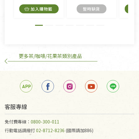
內衣褲、襪子、口罩個人衛生用品除商品本身有瑕疵
加入購物籃
暫時缺貨
外,依據《通訊交易解除權合理例外情事適用準
則》, 恕無法退貨。
有標示不接受退貨的優惠商品與蔬菜箱，不接受退
換，但若為商品本身或運送過程中所造成的瑕疵，則
不在此限。
更多茶/咖啡/花果茶類別產品
訂購手抄稿退貨需知：
手抄稿進行退貨時，請務必保持原包裝方式及使用原
箱退回。
若未保持原包裝方式或未使用原箱退回，導致書籍有
任何折損、磨損、污損或凹角，將不接受退貨，也不
予以退費。
不接受退貨之手抄稿，為敬重法寶故，里仁網購無法
客服專線
代為結緣處理等。 若需將手抄稿寄還給消費者，因而
產生的運費100元/箱將由消費者負擔。
免付費專線：
0800-300-011
行動電話請撥打
02-8712-8236
(國際請加886)