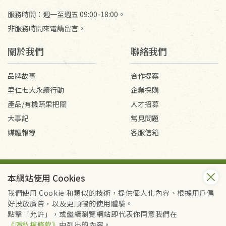
服務時間：週一至週五 09:00-18:00。
非服務時間來電請留言。
關於我們
聯絡我們
品牌故事
合作提案
里仁七大永續行動
企業採購
產品/有機蔬果把關
人才招募
大事記
常見問題
媒體報導
客服信箱
會員服務條款
隱私權政策
本網站使用 Cookies
Copyright © 2026 里仁事業股份有限公司(統編：16301262) /
里仁網購股份有限公司(統編：25149752)
我們使用 Cookie 和類似的技術，提供個人化內容、根據用戶偏
All Rights Reserved.
好投放廣告，以及更順暢的使用體驗。
點擊「允許」，或繼續瀏覽網站即代表你同意我們在
《隱私權條款》
中列出的內容。