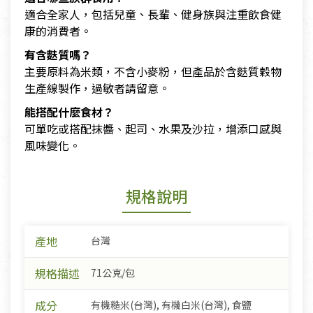
適合全家人，包括兒童、長輩、健身族與注重飲食健
康的消費者。
有含麩質嗎？
主要原料為米類，不含小麥粉，但產品於含麩質穀物
生產線製作，過敏者請留意。
能搭配什麼食材？
可單吃或搭配抹醬、起司、水果及沙拉，增添口感與
風味變化。
規格說明
產地
台灣
規格描述
71公克/包
成分
有機糙米(台灣), 有機白米(台灣), 食鹽