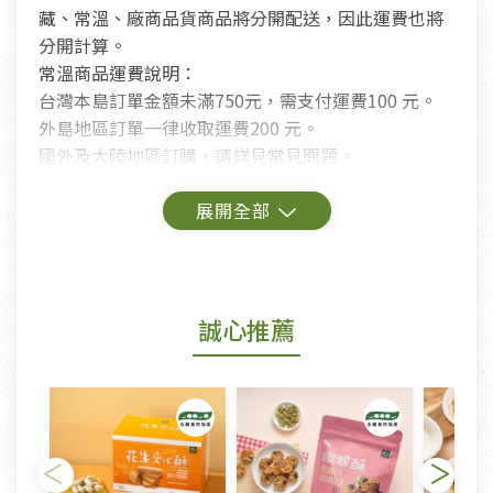
藏、常溫、廠商品貨商品將分開配送，因此運費也將
分開計算。
常溫商品運費說明：
台灣本島訂單金額未滿750元，需支付運費100 元。
外島地區訂單一律收取運費200 元。
國外及大陸地區訂購，請詳見常見問題。
鑑賞期商品說明：
商品包裝外觀樣式色澤以實際出貨為準。
若商品發生新品瑕疵，可申請更換新品。
誠心推薦
若您購買的商品有下列「不適用七天鑑賞期商品」情
形者，除商品瑕疵以外，恕不接受退換貨.
依消保法之規定提供該商品七天免費鑑賞期(含例假
日)的服務，原則上若商品未經使用或被汙損(除商品
瑕疵)，一般皆可申請退換貨。