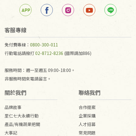
若未保持原包裝方式或未使用原箱退回，導致書籍有
任何折損、磨損、污損或凹角，將不接受退貨，也不
予以退費。
不接受退貨之手抄稿，為敬重法寶故，里仁網購無法
客服專線
代為結緣處理等。 若需將手抄稿寄還給消費者，因而
產生的運費100元/箱將由消費者負擔。
免付費專線：
0800-300-011
行動電話請撥打
02-8712-8236
(國際請加886)
服務時間：週一至週五 09:00-18:00。
非服務時間來電請留言。
關於我們
聯絡我們
品牌故事
合作提案
里仁七大永續行動
企業採購
產品/有機蔬果把關
人才招募
大事記
常見問題