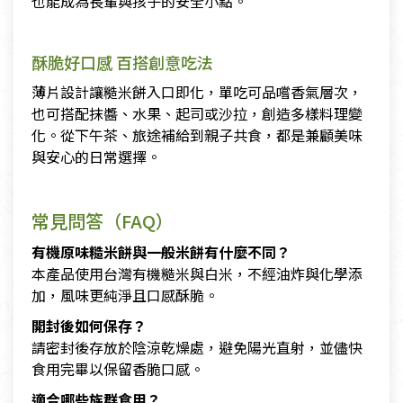
也能成為長輩與孩子的安全小點。
酥脆好口感 百搭創意吃法
薄片設計讓糙米餅入口即化，單吃可品嚐香氣層次，
也可搭配抹醬、水果、起司或沙拉，創造多樣料理變
化。從下午茶、旅途補給到親子共食，都是兼顧美味
與安心的日常選擇。
常見問答（FAQ）
有機原味糙米餅與一般米餅有什麼不同？
本產品使用台灣有機糙米與白米，不經油炸與化學添
加，風味更純淨且口感酥脆。
開封後如何保存？
請密封後存放於陰涼乾燥處，避免陽光直射，並儘快
食用完畢以保留香脆口感。
適合哪些族群食用？