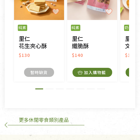
不適用七天鑑賞期商品：
以數位或電磁紀錄形式儲存之商品、易於變質或損壞
之商品、以及性質上無法或不適合退換之商品：如
純素
純素
奶素
CD、VCD、DVD、電腦軟體，若產品瑕疵無法讀取僅
里仁
里仁
里仁
接受原片換新。
花生夾心酥
纖脆酥
文旦
衣飾鞋類-如T恤，如於送達後水洗或污損者。
美容保養用品、內衣褲、襪子、口罩等私人消耗性產
$130
$140
$130
品，一經拆封使用，恕無法退貨。
內衣褲、襪子、口罩個人衛生用品除商品本身有瑕疵
暫時缺貨
加入購物籃
外,依據《通訊交易解除權合理例外情事適用準
則》, 恕無法退貨。
有標示不接受退貨的優惠商品與蔬菜箱，不接受退
換，但若為商品本身或運送過程中所造成的瑕疵，則
不在此限。
更多休閒零食類別產品
訂購手抄稿退貨需知：
手抄稿進行退貨時，請務必保持原包裝方式及使用原
箱退回。