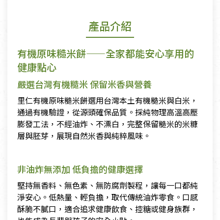
產品介紹
有機原味糙米餅——全家都能安心享用的
健康點心
嚴選台灣有機糙米 保留米香與營養
里仁有機原味糙米餅選用台灣本土有機糙米與白米，
通過有機驗證，從源頭確保品質。採純物理高溫高壓
膨發工法，不經油炸、不漂白，完整保留糙米的米糠
層與胚芽，展現自然米香與純粹風味。
非油炸無添加 低負擔的健康選擇
堅持無香料、無色素、無防腐劑製程，讓每一口都純
淨安心。低熱量、輕負擔，取代傳統油炸零食。口感
酥脆不膩口，適合追求健康飲食、控糖或健身族群，