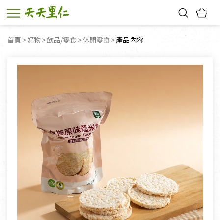
熱門搜尋：
首頁
好物
飲品/零食
休閒零食
目前頁面：
產品內容
親子活動
幸福節中獎名單