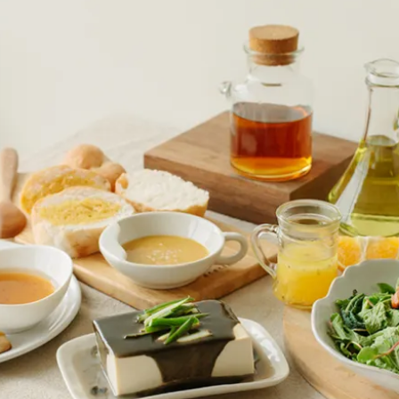
女裝
佛儒書籍
女內著居家
廣論/備覽手
水
男裝
敬經帛/書套
男內著居家
影音/圖書
毛巾/浴巾/手帕
文具禮品/禮
鞋襪
燈/燃燈油
帽/口罩/配件/包包
香
嬰幼/兒童
供具/修持用
居士服