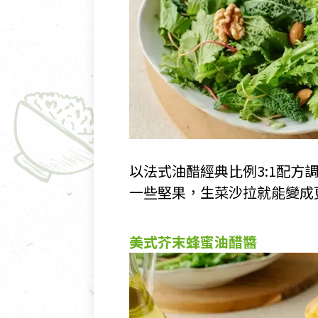
以法式油醋經典比例3:1配
一些堅果，生菜沙拉就能變成
美式芥末蜂蜜油醋醬