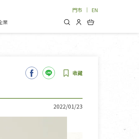
門市
EN
企業
你好，歡迎光臨！
安心蔬果
會員中心
蔬果箱/禮盒
物
我的優惠券
品
芽菜/菇
理包
醬料
消費紀錄查詢
個人資料管理
產品追蹤
2022/01/23
好文收藏
登入/註冊
物
寵物專區