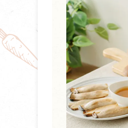
清潔/防蟲/薰香
臉部清潔/保養
餐具食器
臉部彩妝
廚房用具/家電/家飾
牙膏/牙刷/漱口
寢具織品
洗髮/潤髮/染髮
身體清潔/保養
個人用品