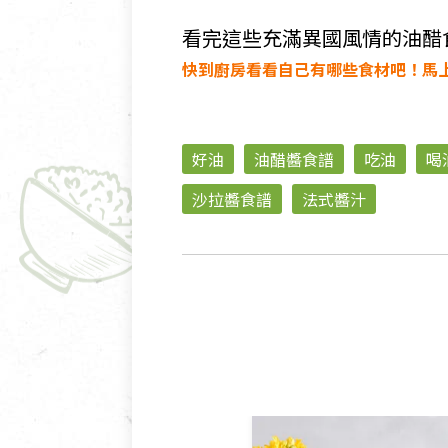
看完這些充滿異國風情的油醋
快到廚房看看自己有哪些食材吧！馬
好油
油醋醬食譜
吃油
喝
沙拉醬食譜
法式醬汁