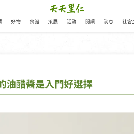
薦
好物
食譜
策展
活動
閱讀
消息
社會
里仁新訊
品牌故事
主題推薦
即食料理/糕點
地球超載日：守護地球從生活
主題活動
關注支持
媒體報導
養身保健
選擇開始
里仁七大永續行動
會員專屬
奶
里仁動態
中秋送禮推薦
沖泡麵/粥/湯
本土優先
永續飲食
保健食品
里仁為美刊
愛地球,吃蔬食就可以！
人才招募
門市資訊
惠
分店動態
超值好物特惠
熟食料理/調理包
減塑微革命
淨塑行動
養身食品/飲
產品/有機蔬果把關
產品推薦
作夥利他 加入水滴會員
產品動態
飲品
熱銷人氣產品推薦
包子饅頭/麵點
少或無添加
主食
生態保育
沙拉
中藥食材/調
點心
大事記
的油醋醬是入門好選擇
經典必買推薦
粽子/蘿蔔糕/年糕
友善耕作
公益支持
酵素
「里仁誠食市集」永續新體驗
里仁聯名卡
評延長優惠
史瓦帝尼文化節
素鬆/醬菜
支持弱勢
獲獎肯定
減塑 一起來！
理念桌布下載
甜品/冰品
綠色保育
聯名合作
綠色保育-我們的田, 牠們的家
加入會員
麵包/糕點
永續飲食
里仁「史瓦帝尼文化節」
湯品
衣飾鞋包
圖書/宗教文