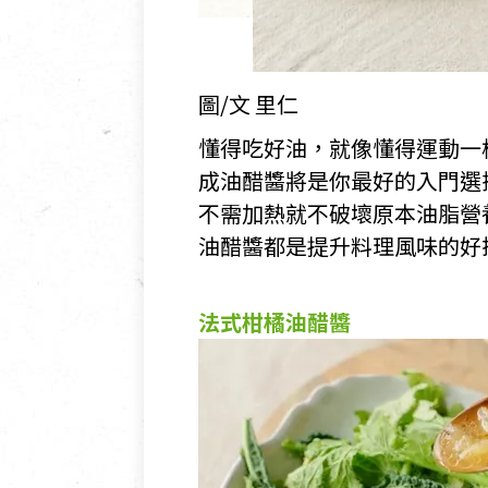
圖/文 里仁
懂得吃好油，就像懂得運動一
成油醋醬將是你最好的入門選
不需加熱就不破壞原本油脂營
油醋醬都是提升料理風味的好
法式柑橘油醋醬