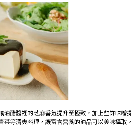
讓油醋醬裡的芝麻香氣提升至極致，加上些許味噌
青菜等清爽料理，讓富含營養的油品可以美味攝取