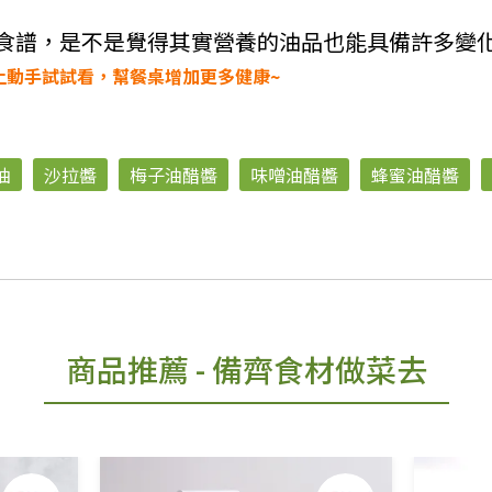
食譜，是不是覺得其實營養的油品也能具備許多變
上動手試試看，幫餐桌增加更多健康~
油
沙拉醬
梅子油醋醬
味噌油醋醬
蜂蜜油醋醬
商品推薦
- 備齊食材做菜去