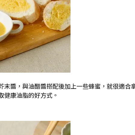
芥末醬，與油醋醬搭配後加上一些蜂蜜，就很適合
取健康油脂的好方式。