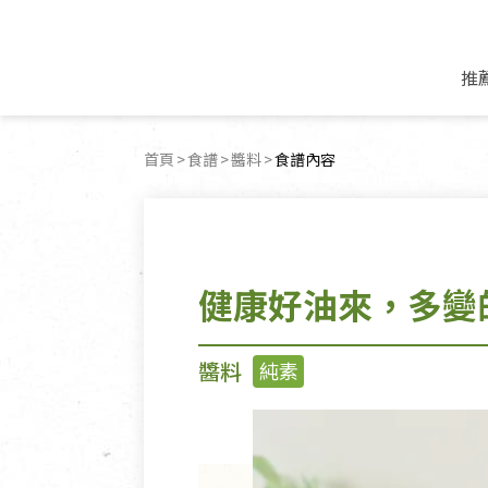
推
米麵/調理食材
好康優惠
飲品/零食
專題文章
首頁
食譜
醬料
目前頁面：
食譜內容
米/麵/粉
8月新品優惠
豆漿/優格/植物
農產品與農友
豆麥雜糧種子
8月快閃商品優
果汁/醋飲/飲料
食品與廠商
植物油
中秋禮盒預購
茶/咖啡/花果茶
用品與廠商
不限類別
健康好油來，多變
乾貨/素料/植物肉
7月惜福愛物
沖調飲/穀麥片
土地與生態
豆腐/天貝/豆製品
6月快閃商品-好
蜂蜜/椰奶
蔬食營養力
調味/醬料/烘焙食材
傳承經典優惠
休閒零食
生活提案
醬料
純素
抹醬/果醬
文化好書優惠
堅果/果乾
共好行動
鮮凍蔬果
糖果/巧克力
里仁的努力
居家日用
個人清潔保養