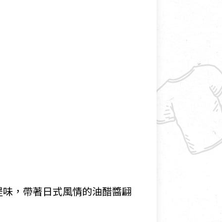
提味，帶著日式風情的油醋醬翩
。