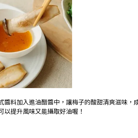
式醬料加入進油醋醬中，讓梅子的酸甜清爽滋味，
可以提升風味又能攝取好油喔！