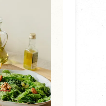
寵物營養補充品
抄
寵物清潔用品
券
品