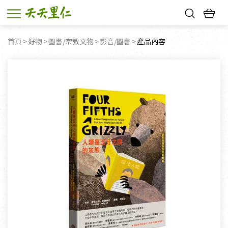
熱門搜尋：
首頁
好物
圖書/宗教文物
影音/圖書
目前頁面：
產品內容
親子活動
幸福節中獎名單