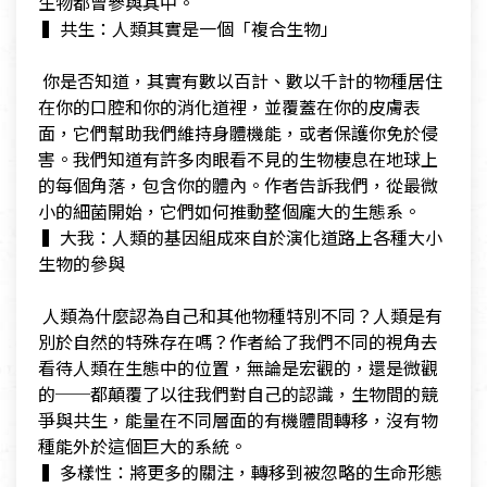
生物都曾參與其中。
​ ▍共生：人類其實是一個「複合生物」
​
​ 你是否知道，其實有數以百計、數以千計的物種居住
在你的口腔和你的消化道裡，並覆蓋在你的皮膚表
面，它們幫助我們維持身體機能，或者保護你免於侵
害。我們知道有許多肉眼看不見的生物棲息在地球上
的每個角落，包含你的體內。作者告訴我們，從最微
小的細菌開始，它們如何推動整個龐大的生態系。
​ ▍大我：人類的基因組成來自於演化道路上各種大小
生物的參與
​
​ 人類為什麼認為自己和其他物種特別不同？人類是有
別於自然的特殊存在嗎？作者給了我們不同的視角去
看待人類在生態中的位置，無論是宏觀的，還是微觀
的──都顛覆了以往我們對自己的認識，生物間的競
爭與共生，能量在不同層面的有機體間轉移，沒有物
種能外於這個巨大的系統。
​ ▍多樣性：將更多的關注，轉移到被忽略的生命形態