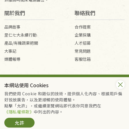
關於我們
聯絡我們
品牌故事
合作提案
里仁七大永續行動
企業採購
產品/有機蔬果把關
人才招募
大事記
常見問題
媒體報導
客服信箱
會員服務條款
隱私權政策
本網站使用 Cookies
Copyright © 2026 里仁事業股份有限公司(統編：16301262) /
里仁網購股份有限公司(統編：25149752)
我們使用 Cookie 和類似的技術，提供個人化內容、根據用戶偏
All Rights Reserved.
好投放廣告，以及更順暢的使用體驗。
點擊「允許」，或繼續瀏覽網站即代表你同意我們在
《隱私權條款》
中列出的內容。
允許
加入購物籃