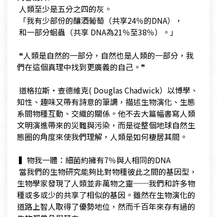
​ 人類至少是五分之四的灰。
​ 「我有少部份的釀酒葡萄（共享24％的DNA），
​ 和一部分蛔蟲（共享 DNA為21％至38％）。」
​
​ ❝人類是自然的一部分，自然也是人類的一部分，我
們在這個真理中找到更廣義的自己。❞
​
​ 道格拉斯‧查德維克( Douglas Chadwick）以博學、
知性、趣味又帶有詩意的筆調，描述生物演化、生態
系間物種互動、交織的關係。他不去大篇幅書寫人類
文明演進帶來的災難與污染，而是從整個地球自然生
態圈的角度來使我們理解，人類是如何棲居其間。
​
​ ▍物我一體：細菌約擁有7％與人相同的DNA
​ 當我們的生物研究能夠比對物種彼此之間的基因型，
生物學家發現了人類並非萬物之靈──我們和許多物
種或多或少的共享了相似的基因。雖然在生物演化的
道路上智人取得了優勢地位，然而千百年來存有過的