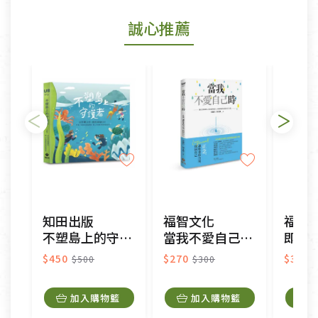
若商品發生新品瑕疵，可申請更換新品。
誠心推薦
若您購買的商品有下列「不適用七天鑑賞期商品」情
形者，除商品瑕疵以外，恕不接受退換貨.
依消保法之規定提供該商品七天免費鑑賞期(含例假
日)的服務，原則上若商品未經使用或被汙損(除商品
瑕疵)，一般皆可申請退換貨。
不適用七天鑑賞期商品：
以數位或電磁紀錄形式儲存之商品、易於變質或損壞
之商品、以及性質上無法或不適合退換之商品：如
CD、VCD、DVD、電腦軟體，若產品瑕疵無法讀取僅
知田出版
福智文化
福智
接受原片換新。
不塑島上的守護者：大手牽小手，師生減塑GO!
當我不愛自己時：正念，讓你重拾力量，找回自己
即使
衣飾鞋類-如T恤，如於送達後水洗或污損者。
美容保養用品、內衣褲、襪子、口罩等私人消耗性產
$450
$270
$324
$500
$300
品，一經拆封使用，恕無法退貨。
內衣褲、襪子、口罩個人衛生用品除商品本身有瑕疵
加入購物籃
加入購物籃
外,依據《通訊交易解除權合理例外情事適用準