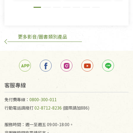
則》, 恕無法退貨。
有標示不接受退貨的優惠商品與蔬菜箱，不接受退
換，但若為商品本身或運送過程中所造成的瑕疵，則
不在此限。
更多影音/圖書類別產品
訂購手抄稿退貨需知：
手抄稿進行退貨時，請務必保持原包裝方式及使用原
箱退回。
若未保持原包裝方式或未使用原箱退回，導致書籍有
任何折損、磨損、污損或凹角，將不接受退貨，也不
予以退費。
不接受退貨之手抄稿，為敬重法寶故，里仁網購無法
客服專線
代為結緣處理等。 若需將手抄稿寄還給消費者，因而
產生的運費100元/箱將由消費者負擔。
免付費專線：
0800-300-011
行動電話請撥打
02-8712-8236
(國際請加886)
服務時間：週一至週五 09:00-18:00。
非服務時間來電請留言。