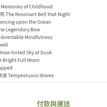
mories of Childhood
he Resonant Bell that Night
cing upon the Ocean
e Legendary Bow
omitable Mindfulness
well
se-tinted Sky at Dusk
Bright Full Moon
apped
浪 Tempestuous Waves
付款與運送