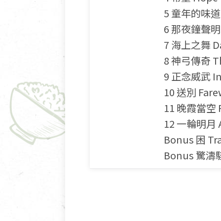
5 童年的味道 Me
6 那夜鐘聲明亮 T
7 海上之舞 Dan
8 神弓傳奇 Th
9 正念威武 Ind
10 送別 Fare
11 晚霞當空 Ro
12 一輪明月 A 
Bonus 困 Tr
Bonus 驚濤駭