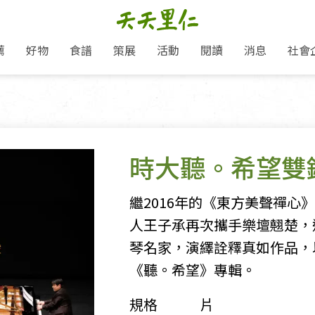
薦
好物
食譜
策展
活動
閱讀
消息
社會
里仁新訊
品牌故事
主題推薦
即食料理/糕點
地球超載日：守護地球從生活
主題活動
關注支持
媒體報導
養身保健
：
選擇開始
里仁七大永續行動
會員專屬
奶
里仁動態
中秋送禮推薦
沖泡麵/粥/湯
本土優先
永續飲食
保健食品
里仁為美刊
愛地球,吃蔬食就可以！
人才招募
門市資訊
惠
分店動態
超值好物特惠
熟食料理/調理包
減塑微革命
淨塑行動
養身食品/飲
產品/有機蔬果把關
產品推薦
時大聽。希望雙
作夥利他 加入水滴會員
產品動態
飲品
熱銷人氣產品推薦
包子饅頭/麵點
少或無添加
主食
生態保育
沙拉
中藥食材/調
點心
大事記
經典必買推薦
粽子/蘿蔔糕/年糕
友善耕作
公益支持
酵素
「里仁誠食市集」永續新體驗
繼2016年的《東方美聲禪心》
里仁聯名卡
評延長優惠
史瓦帝尼文化節
素鬆/醬菜
支持弱勢
獲獎肯定
減塑 一起來！
人王子承再次攜手樂壇翹楚，
理念桌布下載
甜品/冰品
綠色保育
聯名合作
琴名家，演繹詮釋真如作品，
綠色保育-我們的田, 牠們的家
加入會員
麵包/糕點
永續飲食
《聽。希望》專輯。
里仁「史瓦帝尼文化節」
湯品
規格
片
衣飾鞋包
圖書/宗教文