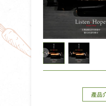
清潔/防蟲/薰香
臉部清潔/保養
餐具食器
臉部彩妝
廚房用具/家電/家飾
牙膏/牙刷/漱口
寢具織品
洗髮/潤髮/染髮
身體清潔/保養
個人用品
產品