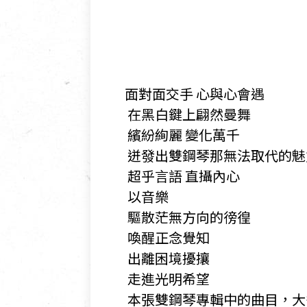
面對面交手 心與心會遇
​ 在黑白鍵上翩然曼舞
​ 繽紛絢麗 變化萬千
​ 迸發出雙鋼琴那無法取代的
​ 超乎言語 直攝內心
​ 以音樂
​ 驅散茫無方向的徬徨
​ 喚醒正念覺知
​ 出離困境擾攘
​ 走進光明希望
​ 本張雙鋼琴專輯中的曲目