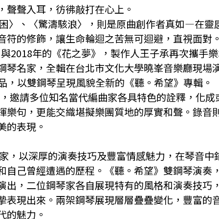
，聲聲入耳，彷彿敲打在心上。
風〈困〉、〈驚濤駭浪〉，則是原曲創作者真如—在靈
音符的修飾，讓生命輪迴之苦無可迴避，直視面對
禪心》與2018年的《花之夢》，製作人王子承再次攜
鋼琴名家，全輯在台北市文化大學曉峯音樂廳現場
真如作品，以雙鋼琴呈現風貌全新的《聽。希望》專輯。
作品，邀請多位知名當代編曲家各具特色的詮釋，化
揮樂句，更能交織堪擬樂團質地的厚實和聲。錄音
美的表現。
鋼琴家，以深厚的演奏技巧及豐富情感魅力，在琴音中
和自己曾經遭遇的歷程。《聽。希望》雙鋼琴演奏
演出，二位鋼琴家各自展現特有的風格和演奏技巧
摯表現出來。兩架鋼琴展現層層疊疊變化，豐富的
代的魅力。