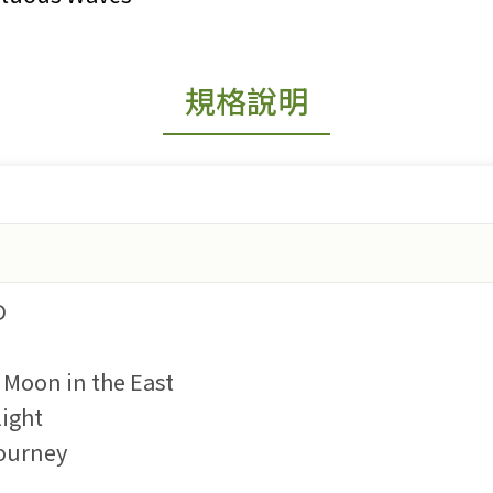
規格說明
D
on in the East
ight
ourney