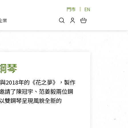
門市
EN
企業
你好，歡迎光臨！
安心蔬果
會員中心
蔬果箱/禮盒
物
我的優惠券
品
芽菜/菇
鋼琴
理包
醬料
消費紀錄查詢
個人資料管理
與2018年的《花之夢》，製作
產品追蹤
邀請了陳冠宇、范姜毅兩位鋼
以雙鋼琴呈現風貌全新的
好文收藏
登入/註冊
物
寵物專區