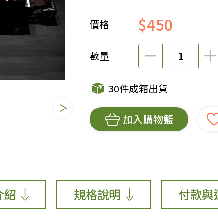
女裝
佛儒書籍
$450
價格
女內著居家
廣論/備覽手
水
男裝
敬經帛/書套
數量
男內著居家
影音/圖書
毛巾/浴巾/手帕
文具禮品/禮
30件成箱出貨
鞋襪
燈/燃燈油
帽/口罩/配件/包包
香
加入購物籃
嬰幼/兒童
供具/修持用
居士服
介紹
規格說明
付款與