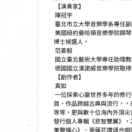
​ 【演奏家】
​ 陳冠宇
​ 臺北市立大學音樂學系專任
​ 美國紐約曼哈頓音樂學院
博士候選人。
​ 范姜毅
​ 國立臺北藝術大學專任助理
​ 德國國立漢諾威音樂學院
​ 【創作者】
​ 真如
​ 一位探索心靈世界多年的
首，作品跨越古典與流行，，
等等，更與數十位海內外頂尖
發行個人專輯《悲智雙翼》，
美聲禪心》、夢蓮花讚頌合唱