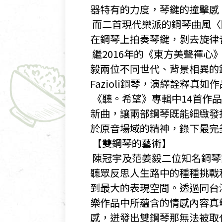
器特有的力度，琴鍵的撞擊感
​ 而二首現代樂派的鋼琴曲
在鋼琴上拍奏琴鍵，剝去旋律
​ 繼2016年的《東方美聲
毅兩位不同世代、背景相異的
Fazioli鋼琴，演繹詮釋
​ 《聽。希望》專輯中14首
新曲，讓兩部鋼琴既能細緻發
於原音場域的精神，錄下最完
​ 【雙鋼琴的藝術】
​ 陳冠宇及范姜毅二位知名
聽眾反思人生路中的種種挑戰
到最大的表現空間。透過同台
樂作品中所蘊含的情感內容真
感，迸發出雙鋼琴那無法被取