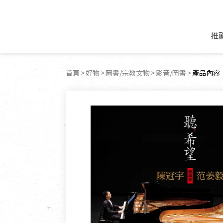
推
米麵/調理食材
好康優惠
飲品/零食
專題文章
首頁
好物
圖書/宗教文物
影音/圖書
目前頁面
產品內容
米/麵/粉
8月新品優惠
豆漿/優格/植物
農產品與農友
豆麥雜糧種子
8月快閃商品優
果汁/醋飲/飲料
食品與廠商
植物油
中秋禮盒預購
茶/咖啡/花果茶
用品與廠商
不限類別
乾貨/素料/植物肉
7月惜福愛物
沖調飲/穀麥片
土地與生態
豆腐/天貝/豆製品
6月快閃商品-好
蜂蜜/椰奶
蔬食營養力
調味/醬料/烘焙食材
傳承經典優惠
休閒零食
生活提案
抹醬/果醬
文化好書優惠
堅果/果乾
共好行動
鮮凍蔬果
糖果/巧克力
里仁的努力
居家日用
個人清潔保養