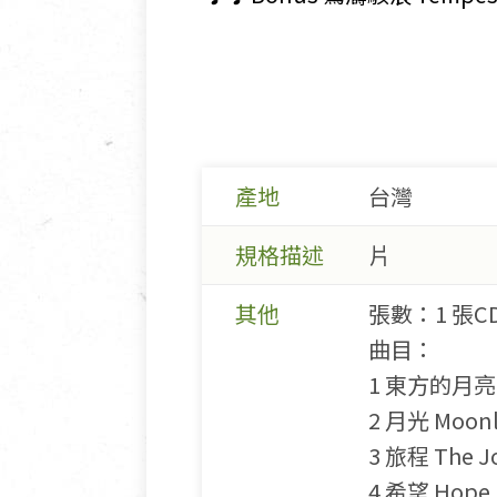
產地
台灣
規格描述
片
其他
張數：1 張C
曲目：
1 東方的月亮 Mo
2 月光 Moonl
3 旅程 The J
4 希望 Hope