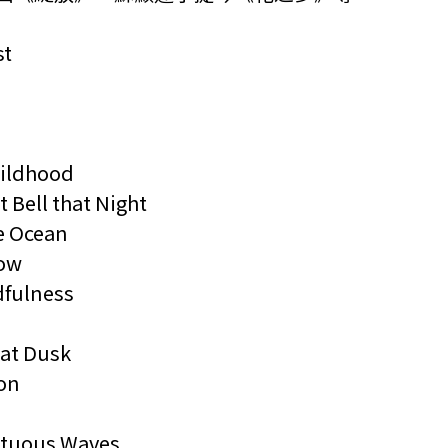
st
ildhood
ell that Night
e Ocean
ow
fulness
at Dusk
on
uous Waves