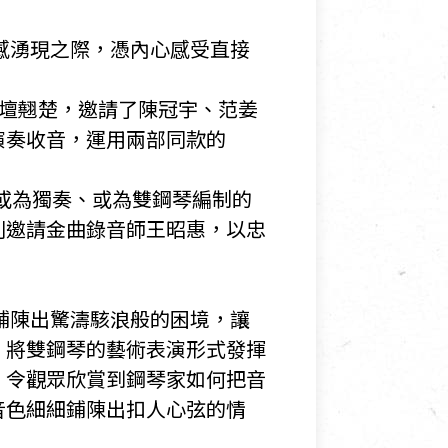
感湧現之際，憑內心感受直接
。
手樂壇翹楚，邀請了陳冠宇、范姜
演奏收音，運用兩部同款的
成或為獨奏、或為雙鋼琴編制的
則邀請金曲錄音師王昭惠，以忠
鋪陳出驚濤駭浪般的困境，讓
，將雙鋼琴的藝術表演形式發揮
，令觀眾欣賞到鋼琴家如何把音
音色細細鋪陳出扣人心弦的情