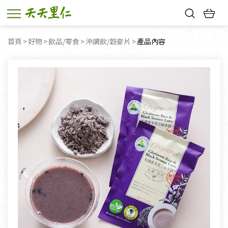
熱門搜尋：
首頁
好物
飲品/零食
沖調飲/穀麥片
目前頁面：
產品內容
親子活動
幸福節中獎名單