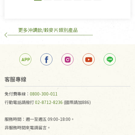
有標示不接受退貨的優惠商品與蔬菜箱，不接受退
換，但若為商品本身或運送過程中所造成的瑕疵，則
不在此限。
更多沖調飲/穀麥片類別產品
訂購手抄稿退貨需知：
手抄稿進行退貨時，請務必保持原包裝方式及使用原
箱退回。
若未保持原包裝方式或未使用原箱退回，導致書籍有
任何折損、磨損、污損或凹角，將不接受退貨，也不
予以退費。
不接受退貨之手抄稿，為敬重法寶故，里仁網購無法
客服專線
代為結緣處理等。 若需將手抄稿寄還給消費者，因而
產生的運費100元/箱將由消費者負擔。
免付費專線：
0800-300-011
行動電話請撥打
02-8712-8236
(國際請加886)
服務時間：週一至週五 09:00-18:00。
非服務時間來電請留言。