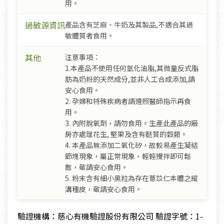
用。
過敏源資訊
產品含有芝麻、牛奶及其製品,不適合其過
敏體質者食用。
其他
注意事項：
1.本產品不使用任何氫化油脂,其微量反式脂
肪為奶粉的天然成分,並非人工合成添加,請
安心食用。
2. 孕婦和特殊疾病者請遵照醫師指示再食
用。
3. 內附脫氧劑，請勿食用。生產此產品的廠
房亦處理花生, 堅果及含有麩質的穀類。
4. 本產品無添加二氧化矽，故較易產生凝結
節塊現象，屬正常現象，輕輕攪拌即可鬆
散，敬請安心食用。
5. 粉末含有細小黑粒為存在薏苡仁本體之縱
溝種皮，敬請安心食用。
驗證機構：慈心有機驗證股份有限公司 驗證字號：1-