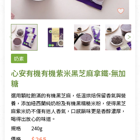
奶素
心安有機有機紫米黑芝麻拿鐵-無加
糖
選用顆粒飽滿的有機黑芝麻，低溫烘焙保留香氣與營
養，添加紐西蘭純奶粉及有機黑糯糙米粉，使得黑芝
麻紫米奶不僅有迷人香氣，口感韻味更是香醇濃厚，
喝得出放心的味道。
規格
240g
$265
價格