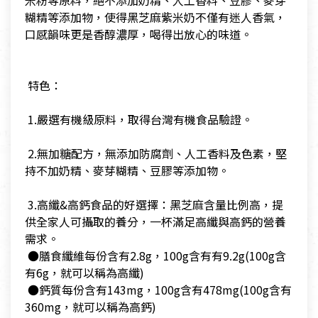
米粉等原料，絕不添加奶精、人工香料、豆膠、麥芽
糊精等添加物，使得黑芝麻紫米奶不僅有迷人香氣，
口感韻味更是香醇濃厚，喝得出放心的味道。
​ 特色：
​ 1.嚴選有機級原料，取得台灣有機食品驗證。
​ 2.無加糖配方，無添加防腐劑、人工香料及色素，堅
持不加奶精、麥芽糊精、豆膠等添加物。
​ 3.高纖&高鈣食品的好選擇：黑芝麻含量比例高，提
供全家人可攝取的養分，一杯滿足高纖與高鈣的營養
需求。
​ ●膳食纖維每份含有2.8g，100g含有有9.2g(100g含
有6g，就可以稱為高纖)
​ ●鈣質每份含有143mg，100g含有478mg(100g含有
360mg，就可以稱為高鈣)