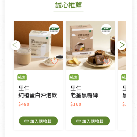
誠心推薦
若您購買的商品有下列「不適用七天鑑賞期商品」情
形者，除商品瑕疵以外，恕不接受退換貨.
依消保法之規定提供該商品七天免費鑑賞期(含例假
日)的服務，原則上若商品未經使用或被汙損(除商品
瑕疵)，一般皆可申請退換貨。
不適用七天鑑賞期商品：
以數位或電磁紀錄形式儲存之商品、易於變質或損壞
之商品、以及性質上無法或不適合退換之商品：如
純素
純素
純素
CD、VCD、DVD、電腦軟體，若產品瑕疵無法讀取僅
里仁
里仁
里仁
接受原片換新。
純植蛋白沖泡飲
老薑黑糖磚
黑米核
衣飾鞋類-如T恤，如於送達後水洗或污損者。
美容保養用品、內衣褲、襪子、口罩等私人消耗性產
$480
$160
$190
品，一經拆封使用，恕無法退貨。
內衣褲、襪子、口罩個人衛生用品除商品本身有瑕疵
加入購物籃
加入購物籃
外,依據《通訊交易解除權合理例外情事適用準
則》, 恕無法退貨。