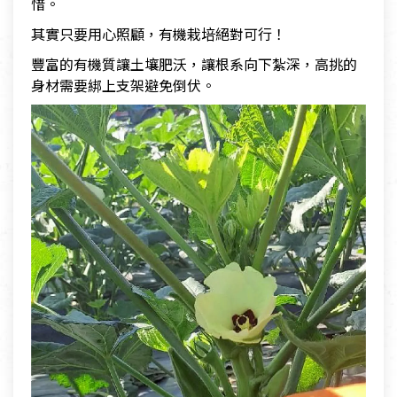
惜。
其實只要用心照顧，有機栽培絕對可行！
豐富的有機質讓土壤肥沃，讓根系向下紮深，高挑的
身材需要綁上支架避免倒伏。