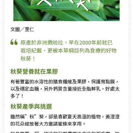
文圖／里仁
原產於非洲撒哈拉，早在2000年前就已
栽培紀載，更被本草綱目列為食療的好物
秋葵！
秋葵營養就在果膠
有著豐富的水溶性的膳食纖維及果膠，保護胃黏膜，
以及穩定血糖，另外鈣質含量接近全脂鮮乳，好處太
多了！
秋葵產季與挑選
雖然稱”秋”葵，卻是喜歡夏天高溫的植物，黃澄澄
的花朵綻放著大方邀請蜜蜂來享用。