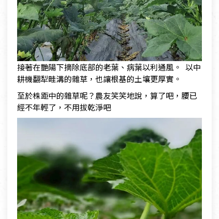
接著在艷陽下摘除底部的老葉、病葉以利通風。 以中
耕機翻犁畦溝的雜草，也讓根基的土壤更厚實。
至於株距中的雜草呢？農友笑笑地說，算了吧，腰已
經不年輕了，不用拔乾淨吧