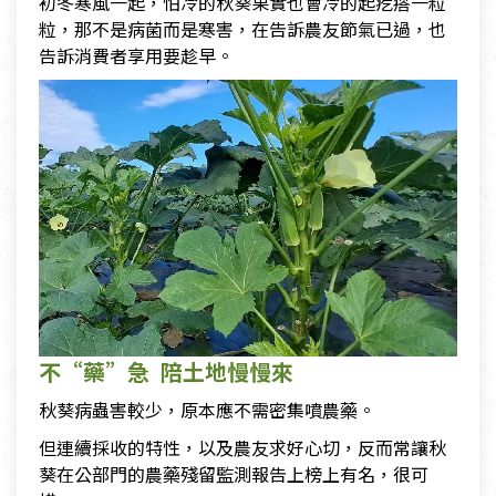
初冬寒風一起，怕冷的秋葵果實也會冷的起疙瘩一粒
粒，那不是病菌而是寒害，在告訴農友節氣已過，也
告訴消費者享用要趁早。
不“藥”急 陪土地慢慢來
秋葵病蟲害較少，原本應不需密集噴農藥。
但連續採收的特性，以及農友求好心切，反而常讓秋
葵在公部門的農藥殘留監測報告上榜上有名，很可