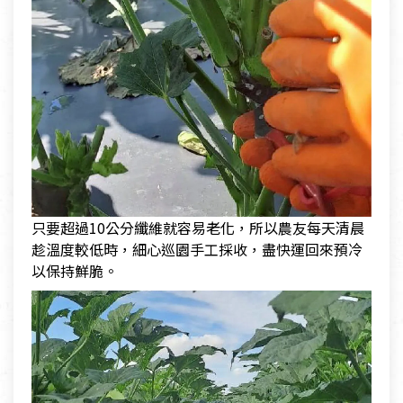
只要超過10公分纖維就容易老化，所以農友每天清晨
趁溫度較低時，細心巡園手工採收，盡快運回來預冷
以保持鮮脆。