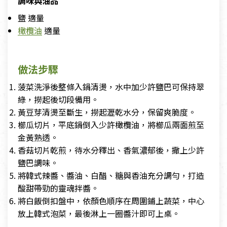
調味與油品
鹽 適量
橄欖油
適量
做法步驟
菠菜洗淨後整條入鍋清燙，水中加少許鹽巴可保持翠
綠，撈起後切段備用。
黃豆芽清燙至斷生，撈起瀝乾水分，保留爽脆度。
櫛瓜切片，平底鍋倒入少許橄欖油，將櫛瓜兩面煎至
金黃熟透。
香菇切片乾煎，待水分釋出、香氣濃郁後，撒上少許
鹽巴調味。
將韓式辣醬、醬油、白醋、糖與香油充分調勻，打造
酸甜帶勁的靈魂拌醬。
將白飯倒扣盤中，依顏色順序在周圍鋪上蔬菜，中心
放上韓式泡菜，最後淋上一圈醬汁即可上桌。