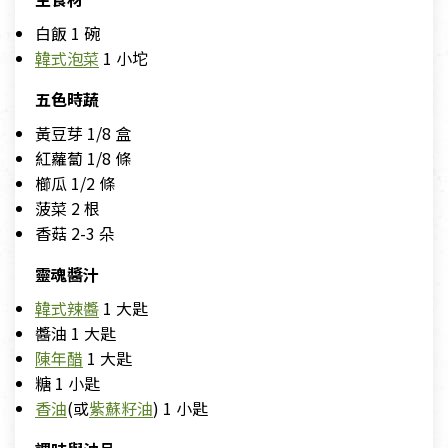
白飯 1 碗
韓式泡菜
1 小坨
五色時蔬
黃豆芽 1/8 盒
紅蘿蔔 1/8 條
櫛瓜 1/2 條
菠菜 2 根
香菇 2-3 朵
靈魂醬汁
韓式辣醬
1 大匙
醬油 1 大匙
陳年醋
1 大匙
糖 1 小匙
香油
(或
紫蘇籽油
) 1 小匙