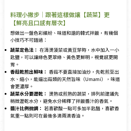
料理小撇步｜跟著這樣做讓【蔬菜】更
【鮮亮且口感有層次】
想做出一盤色彩繽紛、味道和諧的韓式拌飯，有幾個
小技巧不可錯過：
蔬菜定色法：
在清燙菠菜或黃豆芽時，水中加入一小
匙鹽，可以讓綠色更翠綠、黃色更鮮明，視覺感更開
胃。
香菇乾煎出鮮味：
香菇不要直接加油炒，先乾煎至出
水、縮小，能逼出菇類的天然旨味（Umami），味道
會更濃厚。
蔬菜水分要瀝乾：
燙熟或煎熟的蔬菜，排列前建議先
稍微瀝乾水分，避免水分稀釋了拌飯醬汁的香氣。
醬汁比例微調：
若喜歡酸一點可多加半匙醋，喜歡香
氣重一點則可在最後多滴兩滴香油。