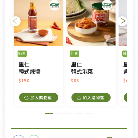
純素
純素
純素
里仁
里仁
里仁
韓式辣醬
韓式泡菜
紫蘇籽油
$150
$83
$690
加入購物籃
加入購物籃