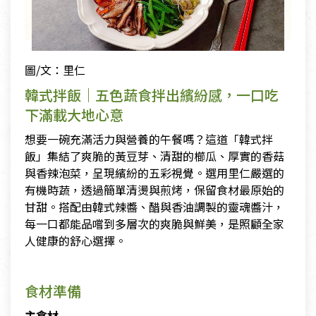
圖/文：里仁
韓式拌飯｜五色蔬食拌出繽紛感，一口吃
下滿載大地心意
想要一碗充滿活力與營養的午餐嗎？這道「韓式拌
飯」集結了爽脆的黃豆芽、清甜的櫛瓜、厚實的香菇
與香辣泡菜，呈現繽紛的五彩視覺。選用里仁嚴選的
有機時蔬，透過簡單清燙與煎烤，保留食材最原始的
甘甜。搭配由韓式辣醬、醋與香油調製的靈魂醬汁，
每一口都能品嚐到多層次的爽脆與鮮美，是照顧全家
人健康的舒心選擇。
食材準備
主食材