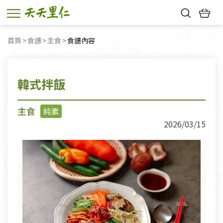
熱門搜尋：
首頁
食譜
主食
目前頁面：
食譜內容
親子活動
幸福節中獎名單
韓式拌飯
主食
純素
2026/03/15