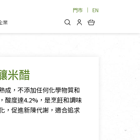
門市
EN
企業
你好，歡迎光臨！
安心蔬果
會員中心
蔬果箱/禮盒
物
我的優惠券
品
芽菜/菇
釀米醋
理包
醬料
消費紀錄查詢
個人資料管理
熟成，不添加任何化學物質和
產品追蹤
酸度達4.2%，是烹飪和調味
化，促進新陳代謝，適合追求
好文收藏
登入/註冊
物
寵物專區