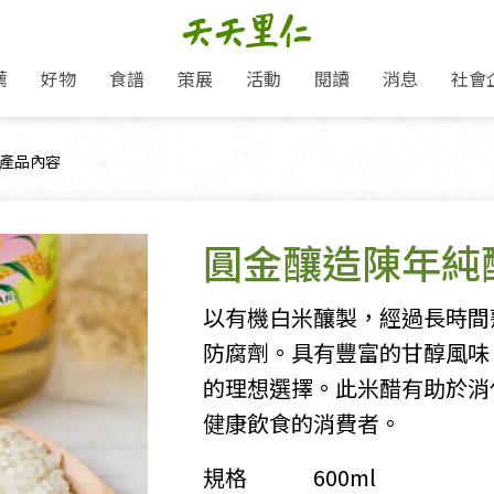
薦
好物
食譜
策展
活動
閱讀
消息
社會
里仁新訊
品牌故事
主題推薦
即食料理/糕點
愛地球,吃蔬食就可以！
主題活動
關注支持
媒體報導
養身保健
目前頁面：
產品內容
里仁七大永續行動
作夥利他 加入水滴會員
會員專屬
奶
里仁動態
中秋送禮推薦
沖泡麵/粥/湯
本土優先
永續飲食
保健食品
里仁為美刊
人才招募
門市資訊
惠
分店動態
超值好物特惠
熟食料理/調理包
減塑微革命
淨塑行動
養身食品/飲
產品/有機蔬果把關
「里仁誠食市集」永續新體驗
產品推薦
圓金釀造陳年純
產品動態
飲品
熱銷人氣產品推薦
包子饅頭/麵點
少或無添加
主食
生態保育
沙拉
中藥食材/調
點心
大事記
減塑 一起來！
經典必買推薦
粽子/蘿蔔糕/年糕
友善耕作
公益支持
酵素
以有機白米釀製，經過長時間
里仁聯名卡
綠色保育-我們的田, 牠們的家
評延長優惠
史瓦帝尼文化節
素鬆/醬菜
支持弱勢
獲獎肯定
防腐劑。具有豐富的甘醇風味，
理念桌布下載
里仁「史瓦帝尼文化節」
甜品/冰品
綠色保育
聯名合作
的理想選擇。此米醋有助於消
加入會員
麵包/糕點
永續飲食
健康飲食的消費者。
湯品
規格
600ml
衣飾鞋包
圖書/宗教文