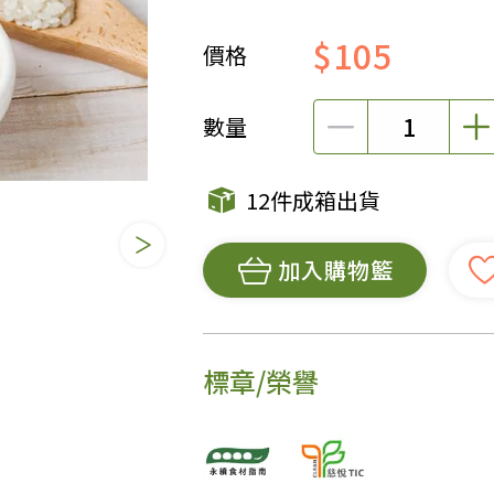
女裝
佛儒書籍
$105
價格
女內著居家
廣論/備覽手
水
男裝
敬經帛/書套
數量
男內著居家
影音/圖書
毛巾/浴巾/手帕
文具禮品/禮
12件成箱出貨
鞋襪
燈/燃燈油
帽/口罩/配件/包包
香
加入購物籃
嬰幼/兒童
供具/修持用
居士服
標章/榮譽