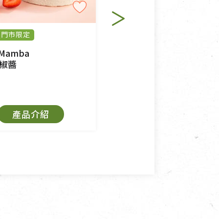
退貨。
例外情事適用準則》, 恕無法
門市限定
純素
程中所造成的瑕疵，則不在此
 Mamba
里仁
椒醬
韓式辣醬
$150
產品介紹
加入購物籃
角，將不接受退貨，也不予以退
抄稿寄還給消費者，因而產生