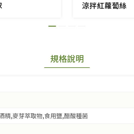
球
涼拌紅蘿蔔絲
規格說明
用酒精,麥芽萃取物,食用鹽,醋酸種菌