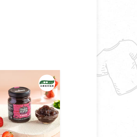
接受退換貨.
使用或被汙損(除商品瑕疵)，
適合退換之商品：如CD、