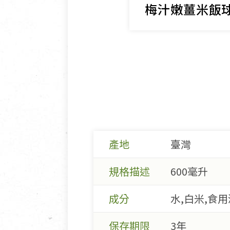
梅汁嫩薑米飯
產地
臺灣
規格描述
600毫升
成分
水,白米,食
保存期限
3年