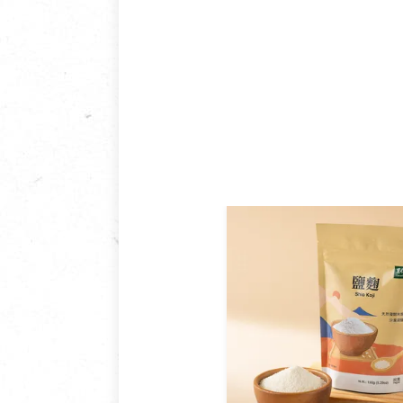
鑑賞期商品說明：
商品包裝外觀樣式色澤以實際
若商品發生新品瑕疵，可申請
若您購買的商品有下列「不適
依消保法之規定提供該商品七天
一般皆可申請退換貨。
不適用七天鑑賞期商品：
以數位或電磁紀錄形式儲存之
VCD、DVD、電腦軟體，若
衣飾鞋類-如T恤，如於送達