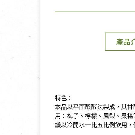
產品
特色：
​本品以平面醱酵法製成，其
用：梅子、檸檬、鳳梨、桑椹
議以冷開水一比五比例飲用，