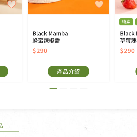
、口罩等私人消耗性產品，一經拆封使用，恕無法
用品除商品本身有瑕疵外,依據《通訊交易解除權合理
純素
與蔬菜箱，不接受退換，但若為商品本身或運送過
Black Mamba
Black
蜂蜜辣椒醬
草莓辣
$290
$290
持原包裝方式及使用原箱退回。
產品介紹
原箱退回，導致書籍有任何折損、磨損、污損或凹
法寶故，里仁網購無法代為結緣處理等。 若需將手
擔。
品