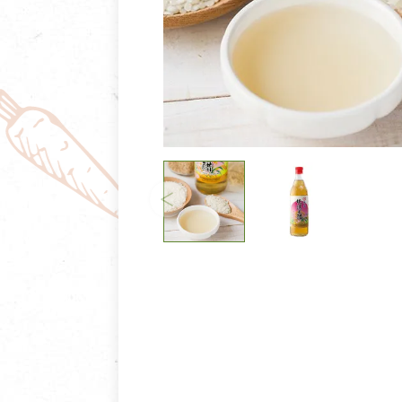
清潔/防蟲/薰香
臉部清潔/保養
餐具食器
臉部彩妝
廚房用具/家電/家飾
牙膏/牙刷/漱口
寢具織品
洗髮/潤髮/染髮
身體清潔/保養
個人用品