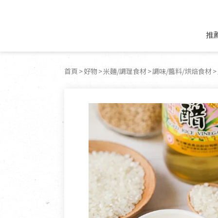
推
米麵/調理食材
好康優惠
飲品/零食
專題文章
首頁
好物
米麵/調理食材
調味/醬料/烘焙食材
米/麵/粉
8月新品優惠
豆漿/優格/植物
農產品與農友
豆麥雜糧種子
8月快閃商品優
果汁/醋飲/飲料
食品與廠商
植物油
中秋禮盒預購
茶/咖啡/花果茶
用品與廠商
不限類別
乾貨/素料/植物肉
7月惜福愛物
沖調飲/穀麥片
土地與生態
豆腐/天貝/豆製品
6月快閃商品-好
蜂蜜/椰奶
蔬食營養力
調味/醬料/烘焙食材
傳承經典優惠
休閒零食
生活提案
抹醬/果醬
文化好書優惠
堅果/果乾
共好行動
鮮凍蔬果
糖果/巧克力
里仁的努力
居家日用
個人清潔保養