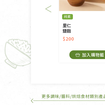
美容保養用品、內衣褲、襪子
內衣褲、襪子、口罩個人衛生
純素
退貨。
有標示不接受退貨的優惠商品
里仁
鹽麴
限。
$200
訂購手抄稿退貨需知：
手抄稿進行退貨時，請務必保
加入購物籃
若未保持原包裝方式或未使用
費。
不接受退貨之手抄稿，為敬重
的運費100元/箱將由消費者負
更多調味/醬料/烘焙食材類別產