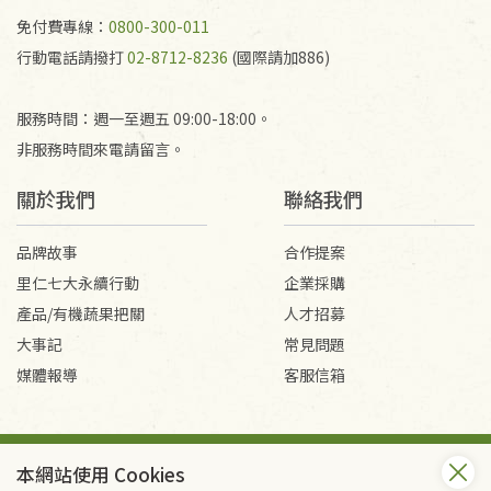
產生的運費100元/箱將由消費者負擔。
免付費專線：
0800-300-011
行動電話請撥打
02-8712-8236
(國際請加886)
服務時間：週一至週五 09:00-18:00。
非服務時間來電請留言。
關於我們
聯絡我們
品牌故事
合作提案
里仁七大永續行動
企業採購
產品/有機蔬果把關
人才招募
大事記
常見問題
媒體報導
客服信箱
會員服務條款
隱私權政策
本網站使用 Cookies
Copyright © 2026 里仁事業股份有限公司(統編：16301262) /