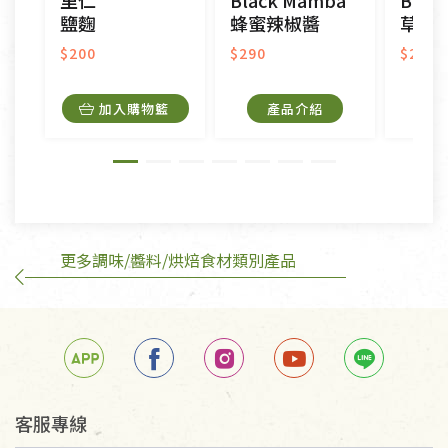
里仁
Black Mamba
Blac
接受原片換新。
鹽麴
蜂蜜辣椒醬
草莓
衣飾鞋類-如T恤，如於送達後水洗或污損者。
美容保養用品、內衣褲、襪子、口罩等私人消耗性產
$200
$290
$290
品，一經拆封使用，恕無法退貨。
內衣褲、襪子、口罩個人衛生用品除商品本身有瑕疵
加入購物籃
產品介紹
外,依據《通訊交易解除權合理例外情事適用準
則》, 恕無法退貨。
有標示不接受退貨的優惠商品與蔬菜箱，不接受退
換，但若為商品本身或運送過程中所造成的瑕疵，則
不在此限。
更多調味/醬料/烘焙食材類別產品
訂購手抄稿退貨需知：
手抄稿進行退貨時，請務必保持原包裝方式及使用原
箱退回。
若未保持原包裝方式或未使用原箱退回，導致書籍有
任何折損、磨損、污損或凹角，將不接受退貨，也不
予以退費。
不接受退貨之手抄稿，為敬重法寶故，里仁網購無法
客服專線
代為結緣處理等。 若需將手抄稿寄還給消費者，因而