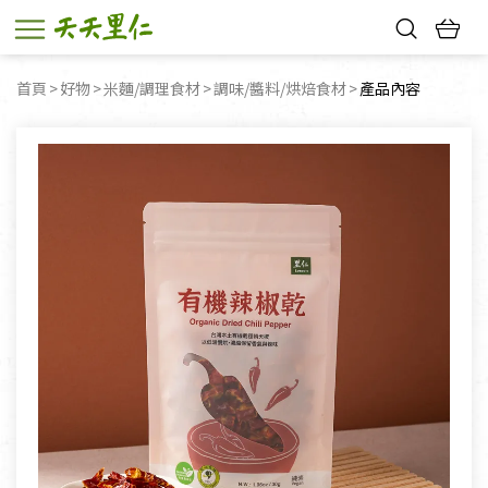
熱門搜尋：
首頁
好物
米麵/調理食材
調味/醬料/烘焙食材
目前頁面：
產品內容
親子活動
幸福節中獎名單