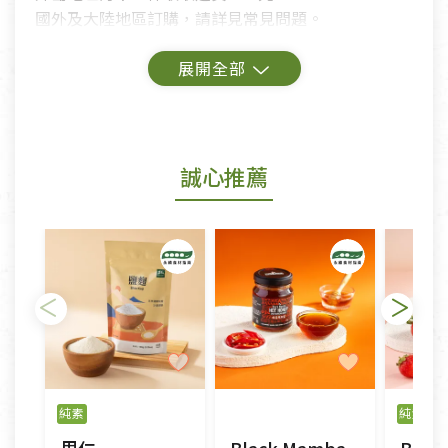
國外及大陸地區訂購，請詳見常見問題。
鑑賞期商品說明：
商品包裝外觀樣式色澤以實際出貨為準。
若商品發生新品瑕疵，可申請更換新品。
誠心推薦
若您購買的商品有下列「不適用七天鑑賞期商品」情
形者，除商品瑕疵以外，恕不接受退換貨.
依消保法之規定提供該商品七天免費鑑賞期(含例假
日)的服務，原則上若商品未經使用或被汙損(除商品
瑕疵)，一般皆可申請退換貨。
不適用七天鑑賞期商品：
以數位或電磁紀錄形式儲存之商品、易於變質或損壞
之商品、以及性質上無法或不適合退換之商品：如
純素
純素
門
CD、VCD、DVD、電腦軟體，若產品瑕疵無法讀取僅