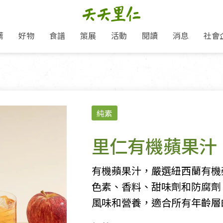
薦
好物
食譜
策展
活動
閱讀
消息
社會
里仁新訊
品牌故事
主題推薦
即食料理/糕點
愛地球,吃蔬食就可以！
主題活動
關注支持
媒體報導
養身保健
：
里仁七大永續行動
作夥利他 加入水滴會員
會員專屬
奶
里仁動態
中秋送禮推薦
沖泡麵/粥/湯
本土優先
永續飲食
保健食品
里仁為美刊
人才招募
門市資訊
惠
分店動態
超值好物特惠
熟食料理/調理包
減塑微革命
淨塑行動
養身食品/飲
產品/有機蔬果把關
「里仁誠食市集」永續新體驗
產品推薦
純素
產品動態
飲品
熱銷人氣產品推薦
包子饅頭/麵點
少或無添加
主食
生態保育
沙拉
中藥食材/調
點心
大事記
減塑 一起來！
經典必買推薦
粽子/蘿蔔糕/年糕
友善耕作
公益支持
酵素
里仁有機蘋果汁
里仁聯名卡
綠色保育-我們的田, 牠們的家
評延長優惠
史瓦帝尼文化節
素鬆/醬菜
支持弱勢
獲獎肯定
理念桌布下載
里仁「史瓦帝尼文化節」
甜品/冰品
綠色保育
聯名合作
有機蘋果汁，嚴選紐西蘭有機
加入會員
麵包/糕點
永續飲食
色素、香料、甜味劑和防腐劑
湯品
風味和營養，適合所有年齡層
衣飾鞋包
圖書/宗教文