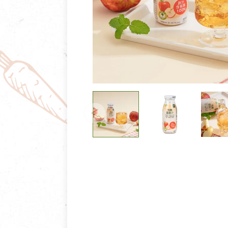
清潔/防蟲/薰香
臉部清潔/保養
餐具食器
臉部彩妝
廚房用具/家電/家飾
牙膏/牙刷/漱口
寢具織品
洗髮/潤髮/染髮
身體清潔/保養
個人用品