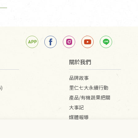
更換新品。
用七天鑑賞期商品」情形者，除商品瑕疵以外，恕不
免費鑑賞期(含例假日)的服務，原則上若商品未經
關於我們
商品、易於變質或損壞之商品、以及性質上無法或不
品牌故事
產品瑕疵無法讀取僅接受原片換新。
)
里仁七大永續行動
後水洗或污損者。
產品/有機蔬果把關
、口罩等私人消耗性產品，一經拆封使用，恕無法
大事記
用品除商品本身有瑕疵外,依據《通訊交易解除權合理
媒體報導
與蔬菜箱，不接受退換，但若為商品本身或運送過