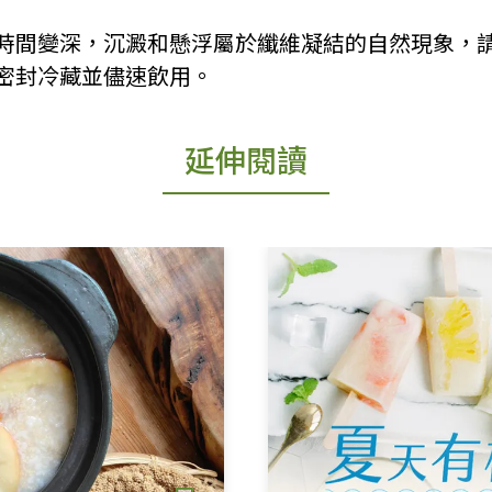
時間變深，沉澱和懸浮屬於纖維凝結的自然現象，
密封冷藏並儘速飲用。
延伸閱讀