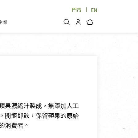
門市
EN
企業
你好，歡迎光臨！
安心蔬果
會員中心
蔬果箱/禮盒
物
我的優惠券
品
芽菜/菇
理包
醬料
消費紀錄查詢
個人資料管理
產品追蹤
蘋果濃縮汁製成，無添加人工
好文收藏
。開瓶即飲，保留蘋果的原始
登入/註冊
的消費者。
物
寵物專區