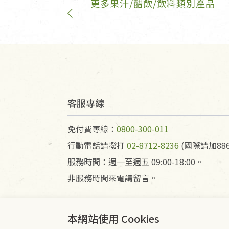
更多果汁/醋飲/飲料類別產品
若商品發生新品瑕疵，可申請
若您購買的商品有下列「不適
依消保法之規定提供該商品七天
一般皆可申請退換貨。
客服專線
不適用七天鑑賞期商品：
以數位或電磁紀錄形式儲存之
免付費專線：
0800-300-011
VCD、DVD、電腦軟體，若
行動電話請撥打
02-8712-8236
(國際請加886
衣飾鞋類-如T恤，如於送達
服務時間：週一至週五 09:00-18:00。
美容保養用品、內衣褲、襪子
非服務時間來電請留言。
內衣褲、襪子、口罩個人衛生
退貨。
本網站使用 Cookies
有標示不接受退貨的優惠商品