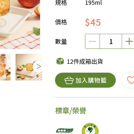
規格
195ml
女裝
佛儒書籍
$45
女內著居家
廣論/備覽手
價格
水
男裝
敬經帛/書套
男內著居家
影音/圖書
數量
毛巾/浴巾/手帕
文具禮品/禮
鞋襪
燈/燃燈油
12件成箱出貨
帽/口罩/配件/包包
香
嬰幼/兒童
供具/修持用
加入購物籃
居士服
標章/榮譽