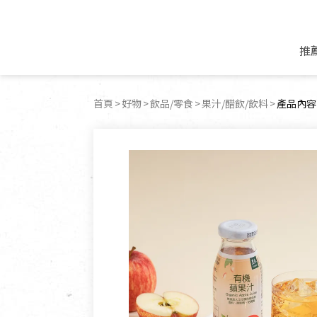
推
米麵/調理食材
好康優惠
飲品/零食
專題文章
首頁
好物
飲品/零食
果汁/醋飲/飲料
目前頁面
產品內容
米/麵/粉
8月新品優惠
豆漿/優格/植物
農產品與農友
豆麥雜糧種子
8月快閃商品優
果汁/醋飲/飲料
食品與廠商
植物油
中秋禮盒預購
茶/咖啡/花果茶
用品與廠商
不限類別
乾貨/素料/植物肉
7月惜福愛物
沖調飲/穀麥片
土地與生態
豆腐/天貝/豆製品
6月快閃商品-好
蜂蜜/椰奶
蔬食營養力
調味/醬料/烘焙食材
傳承經典優惠
休閒零食
生活提案
抹醬/果醬
文化好書優惠
堅果/果乾
共好行動
鮮凍蔬果
糖果/巧克力
里仁的努力
居家日用
個人清潔保養