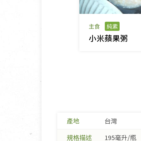
主食
純素
小米蘋果粥
產地
台灣
規格描述
195毫升/瓶