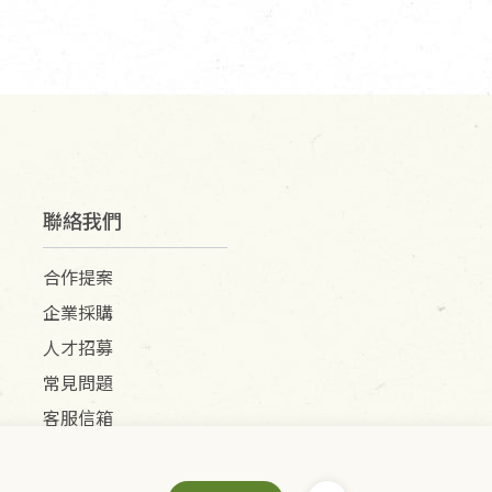
接受退換貨.
使用或被汙損(除商品瑕疵)，
聯絡我們
適合退換之商品：如CD、
合作提案
企業採購
人才招募
退貨。
常見問題
例外情事適用準則》, 恕無法
客服信箱
程中所造成的瑕疵，則不在此