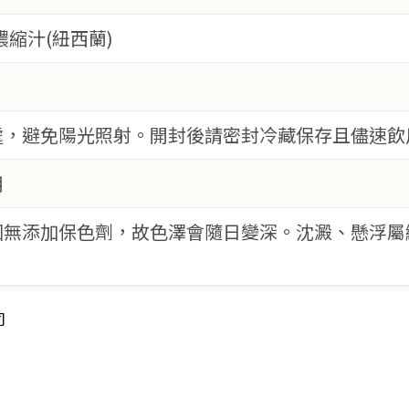
濃縮汁(紐西蘭)
處，避免陽光照射。開封後請密封冷藏保存且儘速飲
用
因無添加保色劑，故色澤會隨日變深。沈澱、懸浮屬
。
司