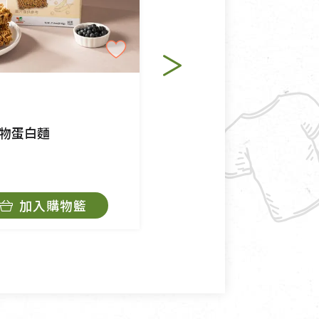
退貨。
例外情事適用準則》, 恕無法
純素
程中所造成的瑕疵，則不在此
慈心大自然莊園
物蛋白麵
大自然島米-有機白米
$135
加入購物籃
暫時缺貨
角，將不接受退貨，也不予以退
抄稿寄還給消費者，因而產生