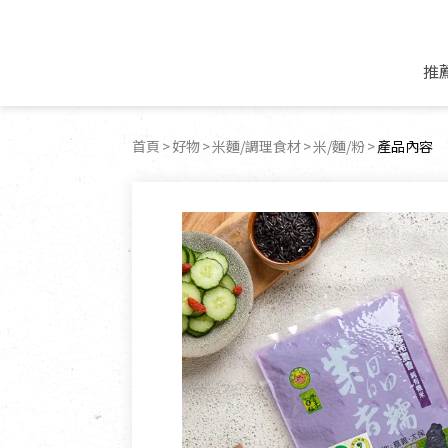
推
米麵/調理食材
好康優惠
飲品/零食
專題文章
首頁
好物
米麵/調理食材
米/麵/粉
目前頁面：
產品內容
米/麵/粉
8月新品優惠
豆漿/優格/植物
農產品與農友
豆麥雜糧種子
8月快閃商品優
果汁/醋飲/飲料
食品與廠商
植物油
中秋禮盒預購
茶/咖啡/花果茶
用品與廠商
不限類別
乾貨/素料/植物肉
7月惜福愛物
沖調飲/穀麥片
土地與生態
豆腐/天貝/豆製品
6月快閃商品-好
蜂蜜/椰奶
蔬食營養力
調味/醬料/烘焙食材
傳承經典優惠
休閒零食
生活提案
抹醬/果醬
文化好書優惠
堅果/果乾
共好行動
鮮凍蔬果
糖果/巧克力
里仁的努力
居家日用
個人清潔保養