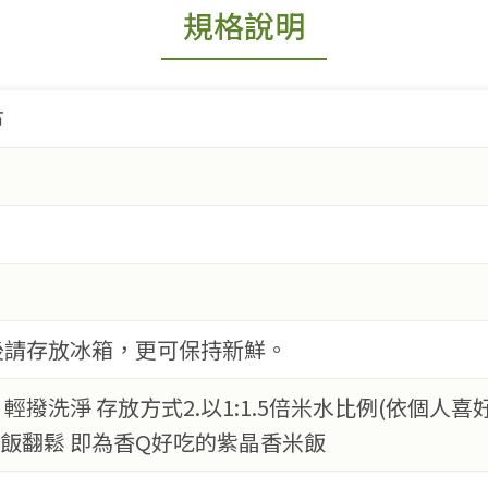
規格說明
市
後請存放冰箱，更可保持新鮮。
 輕撥洗淨 存放方式2.以1:1.5倍米水比例(依個人喜好
米飯翻鬆 即為香Q好吃的紫晶香米飯