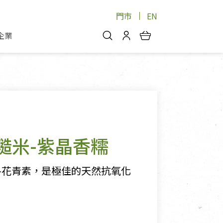
門市
EN
企業
你好，歡迎光臨！
安心蔬果
會員中心
蔬果箱/禮盒
物
我的優惠券
品
芽菜/菇
理包
醬料
消費紀錄查詢
糙米-紫晶香糯
個人資料管理
產品追蹤
-花青素，是極佳的天然抗氧化
好文收藏
登入/註冊
物
寵物專區