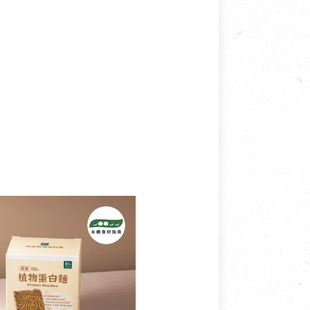
接受退換貨.
使用或被汙損(除商品瑕疵)，
適合退換之商品：如CD、