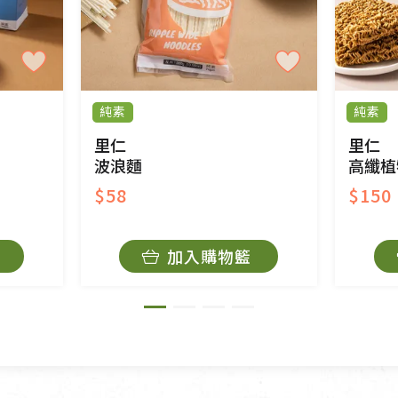
產品瑕疵無法讀取僅接受原片換新。
後水洗或污損者。
、口罩等私人消耗性產品，一經拆封使用，恕無法
用品除商品本身有瑕疵外,依據《通訊交易解除權合理
純素
純素
與蔬菜箱，不接受退換，但若為商品本身或運送過
里仁
里仁
波浪麵
高纖植
$58
$150
持原包裝方式及使用原箱退回。
加入購物籃
原箱退回，導致書籍有任何折損、磨損、污損或凹
法寶故，里仁網購無法代為結緣處理等。 若需將手
擔。