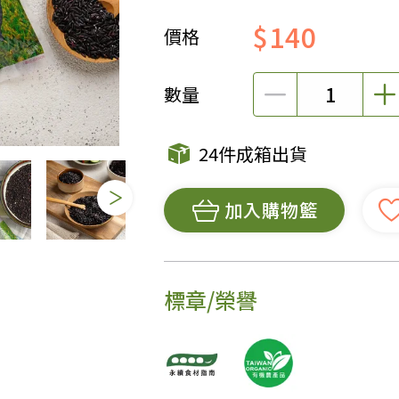
$140
價格
女裝
佛儒書籍
女內著居家
廣論/備覽手
水
男裝
敬經帛/書套
數量
男內著居家
影音/圖書
毛巾/浴巾/手帕
文具禮品/禮
24件成箱出貨
鞋襪
燈/燃燈油
帽/口罩/配件/包包
香
加入購物籃
嬰幼/兒童
供具/修持用
居士服
標章/榮譽