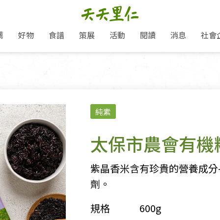
薦
好物
食譜
策展
活動
閱讀
消息
社會
里仁新訊
品牌故事
主題推薦
即食料理/糕點
愛地球,吃蔬食就可以！
主題活動
關注支持
媒體報導
養身保健
里仁七大永續行動
作夥利他 加入水滴會員
會員專屬
奶
里仁動態
中秋送禮推薦
沖泡麵/粥/湯
本土優先
永續飲食
保健食品
里仁為美刊
人才招募
門市資訊
惠
分店動態
超值好物特惠
熟食料理/調理包
減塑微革命
淨塑行動
養身食品/飲
產品/有機蔬果把關
「里仁誠食市集」永續新體驗
產品推薦
純素
產品動態
飲品
熱銷人氣產品推薦
包子饅頭/麵點
少或無添加
主食
生態保育
沙拉
中藥食材/調
點心
大事記
減塑 一起來！
經典必買推薦
粽子/蘿蔔糕/年糕
友善耕作
公益支持
酵素
太保市農會有機
里仁聯名卡
綠色保育-我們的田, 牠們的家
評延長優惠
史瓦帝尼文化節
素鬆/醬菜
支持弱勢
獲獎肯定
理念桌布下載
里仁「史瓦帝尼文化節」
甜品/冰品
綠色保育
聯名合作
紫晶香米含有珍貴的營養成分
加入會員
麵包/糕點
永續飲食
劑。
湯品
規格
600g
衣飾鞋包
圖書/宗教文