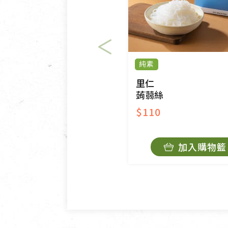
VCD、DVD、電腦軟體，若
衣飾鞋類-如T恤，如於送達
美容保養用品、內衣褲、襪子
內衣褲、襪子、口罩個人衛生
純素
退貨。
有標示不接受退貨的優惠商品
里仁
蒟蒻絲
限。
$110
訂購手抄稿退貨需知：
手抄稿進行退貨時，請務必保
加入購物籃
若未保持原包裝方式或未使用
費。
不接受退貨之手抄稿，為敬重
的運費100元/箱將由消費者負