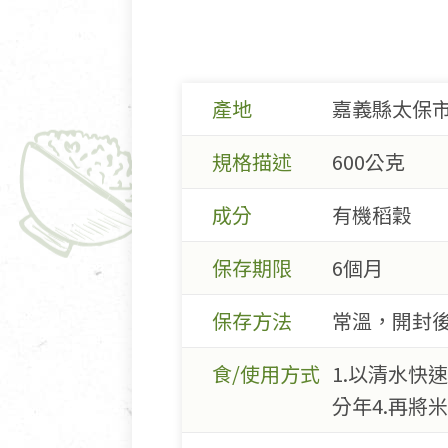
產地
嘉義縣太保
規格描述
600公克
成分
有機稻穀
保存期限
6個月
保存方法
常溫，開封
食/使用方式
1.以清水快速
分年4.再將