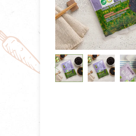
清潔/防蟲/薰香
臉部清潔/保養
餐具食器
臉部彩妝
廚房用具/家電/家飾
牙膏/牙刷/漱口
寢具織品
洗髮/潤髮/染髮
身體清潔/保養
個人用品