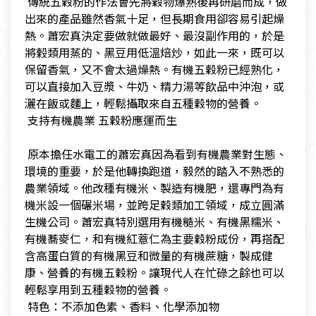
​ 傳統五穀粉的作法會先將穀物爆熟後再研磨而成，做
出來的產品雖然香氣十足，但長期食用卻容易引起燥
熱。蕭宏真決定要做就做最好、最沒副作用的，於是
將榖類用蒸的、黑豆用低溫焙炒，如此一來，既可以
保留香氣，又不會太過燥熱。有機五穀粉已經熟化，
可以直接加入豆漿、牛奶、精力湯等飲品中沖泡，或
灑在飯或麵上，輕鬆攝取來自五種穀物的營養。
​ 支持有機農業 五穀粉應運而生
​
​ 原本擔任水電工的蕭宏真因為看到有機農業對生態、
環境的重要，於是他轉換跑道，毅然的踏入不熟悉的
農業領域。他改種有機米、製造有機肥，還專門為有
機米設一個碾米場，並跨足穀類加工領域，成立圓滿
生機公司。蕭宏真特別選用有機糙米、有機黑糯米、
有機蕎麥仁，和有機紅薏仁為主要穀粉成份，再搭配
含高蛋白質的有機黑豆和微量的有機蔗糖，製成健
康、營養的有機五穀粉。讓現代人在忙碌之餘也可以
輕鬆享用到五種穀物的營養。
​ 特色：不添加色素、香料、化學添加物