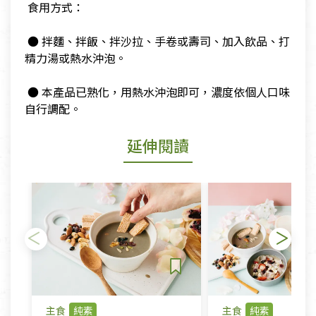
​ 食用方式：
​
​ ● 拌麵、拌飯、拌沙拉、手卷或壽司、加入飲品、打
精力湯或熱水沖泡。
​
​ ● 本產品已熟化，用熱水沖泡即可，濃度依個人口味
自行調配。
延伸閱讀
主食
純素
主食
純素