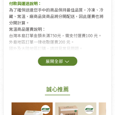
付款與運送說明：
為了確保送達您手中的商品保持最佳品質，冷凍、冷
藏、常溫、廠商品貨商品將分開配送，因此運費也將
分開計算。
常溫商品運費說明：
台灣本島訂單金額未滿750元，需支付運費100 元。
外島地區訂單一律收取運費200 元。
國外及大陸地區訂購，請詳見常見問題。
鑑賞期商品說明：
商品包裝外觀樣式色澤以實際出貨為準。
若商品發生新品瑕疵，可申請更換新品。
誠心推薦
若您購買的商品有下列「不適用七天鑑賞期商品」情
形者，除商品瑕疵以外，恕不接受退換貨.
依消保法之規定提供該商品七天免費鑑賞期(含例假
日)的服務，原則上若商品未經使用或被汙損(除商品
瑕疵)，一般皆可申請退換貨。