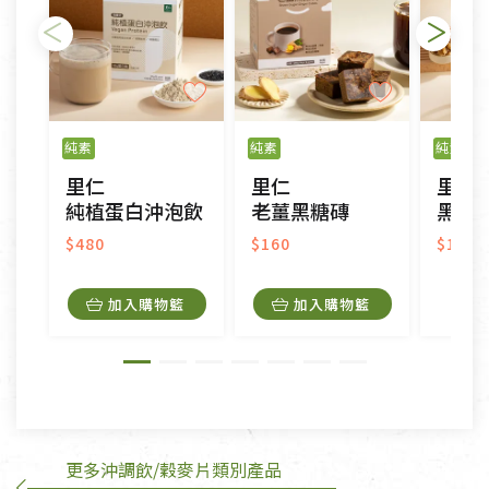
不適用七天鑑賞期商品：
以數位或電磁紀錄形式儲存之商品、易於變質或損壞
之商品、以及性質上無法或不適合退換之商品：如
純素
純素
純素
CD、VCD、DVD、電腦軟體，若產品瑕疵無法讀取僅
里仁
里仁
里仁
接受原片換新。
純植蛋白沖泡飲
老薑黑糖磚
黑米核
衣飾鞋類-如T恤，如於送達後水洗或污損者。
美容保養用品、內衣褲、襪子、口罩等私人消耗性產
$480
$160
$190
品，一經拆封使用，恕無法退貨。
內衣褲、襪子、口罩個人衛生用品除商品本身有瑕疵
加入購物籃
加入購物籃
外,依據《通訊交易解除權合理例外情事適用準
則》, 恕無法退貨。
有標示不接受退貨的優惠商品與蔬菜箱，不接受退
換，但若為商品本身或運送過程中所造成的瑕疵，則
不在此限。
更多沖調飲/穀麥片類別產品
訂購手抄稿退貨需知：