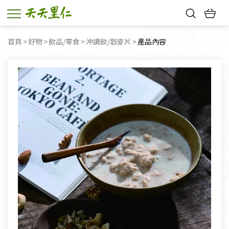
熱門搜尋：
首頁
好物
飲品/零食
沖調飲/穀麥片
目前頁面：
產品內容
親子活動
幸福節中獎名單