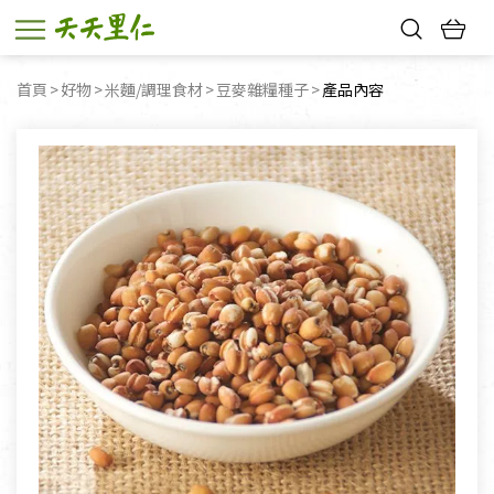
熱門搜尋：
首頁
好物
米麵/調理食材
豆麥雜糧種子
目前頁面：
產品內容
親子活動
幸福節中獎名單