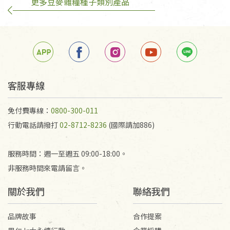
更多豆麥雜糧種子類別產品
訂購手抄稿退貨需知：
手抄稿進行退貨時，請務必保持原包裝方式及使用原
箱退回。
若未保持原包裝方式或未使用原箱退回，導致書籍有
任何折損、磨損、污損或凹角，將不接受退貨，也不
予以退費。
不接受退貨之手抄稿，為敬重法寶故，里仁網購無法
客服專線
代為結緣處理等。 若需將手抄稿寄還給消費者，因而
產生的運費100元/箱將由消費者負擔。
免付費專線：
0800-300-011
行動電話請撥打
02-8712-8236
(國際請加886)
服務時間：週一至週五 09:00-18:00。
非服務時間來電請留言。
關於我們
聯絡我們
品牌故事
合作提案