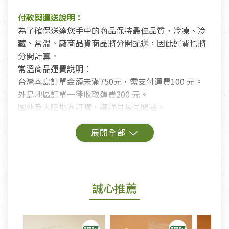
付款與運送說明：
為了確保送達您手中的商品保持最佳品質，冷凍、冷
藏、常溫、廠商品貨商品將分開配送，因此運費也將
分開計算。
常溫商品運費說明：
台灣本島訂單金額未滿750元，需支付運費100 元。
外島地區訂單一律收取運費200 元。
國外及大陸地區訂購，請詳見常見問題。
鑑賞期商品說明：
商品包裝外觀樣式色澤以實際出貨為準。
若商品發生新品瑕疵，可申請更換新品。
誠心推薦
若您購買的商品有下列「不適用七天鑑賞期商品」情
形者，除商品瑕疵以外，恕不接受退換貨.
依消保法之規定提供該商品七天免費鑑賞期(含例假
日)的服務，原則上若商品未經使用或被汙損(除商品