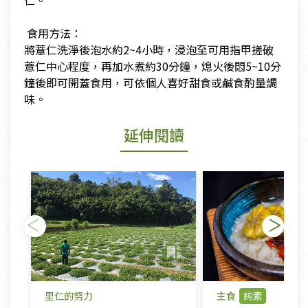
仁。
​ 食用方法：
​將薏仁洗淨後泡水約2~4小時，浸泡至可用指甲搓破
薏仁中心程度，再加水煮約30分鐘，熄火後悶5~10分
鐘後即可開蓋食用，可依個人喜好甜食或鹹食酌量調
味。
延伸閱讀
里仁的努力
主食
純素