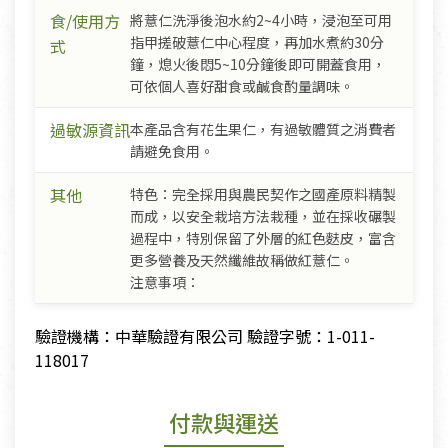
食/使用方
將薏仁洗淨後泡水約2~4小時，浸泡至可用
指甲搓破薏仁中心程度，再加水煮約30分
式
鐘，熄火後悶5~10分鐘後即可開蓋食用，
可依個人喜好甜食或鹹食酌量調味。
過敏源資訊
本產品含有花生果仁，有過敏體質之消費者
請避免食用。
其他
特色：完全採用與農民契作之國產原料精製
而成，以安全栽培方法栽種，並在採收碾製
過程中，特別保留了外層的紅色麩皮，富含
更多營養及天然纖維故稱做紅薏仁。
注意事項：
驗證機構：中華驗證有限公司 驗證字號：1-011-
118017
付款與運送