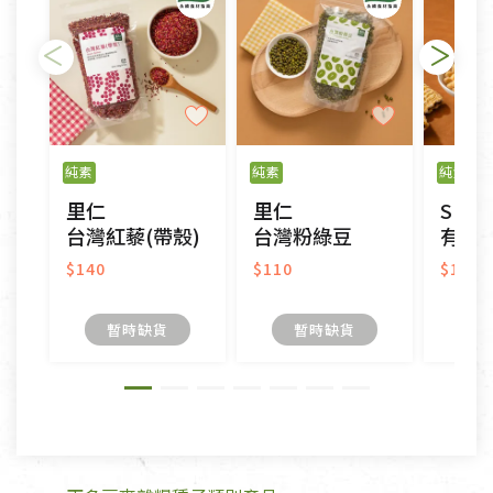
瑕疵)，一般皆可申請退換貨。
不適用七天鑑賞期商品：
以數位或電磁紀錄形式儲存之商品、易於變質或損壞
之商品、以及性質上無法或不適合退換之商品：如
純素
純素
純素
CD、VCD、DVD、電腦軟體，若產品瑕疵無法讀取僅
里仁
里仁
Spra
接受原片換新。
台灣紅藜(帶殼)
台灣粉綠豆
有機
衣飾鞋類-如T恤，如於送達後水洗或污損者。
美容保養用品、內衣褲、襪子、口罩等私人消耗性產
$140
$110
$185
品，一經拆封使用，恕無法退貨。
內衣褲、襪子、口罩個人衛生用品除商品本身有瑕疵
暫時缺貨
暫時缺貨
外,依據《通訊交易解除權合理例外情事適用準
則》, 恕無法退貨。
有標示不接受退貨的優惠商品與蔬菜箱，不接受退
換，但若為商品本身或運送過程中所造成的瑕疵，則
不在此限。