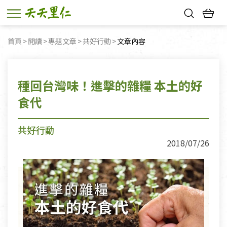
熱門搜尋：
首頁
閱讀
專題文章
共好行動
目前頁面：
文章內容
親子活動
幸福節中獎名單
種回台灣味！進擊的雜糧 本土的好
食代
共好行動
2018/07/26