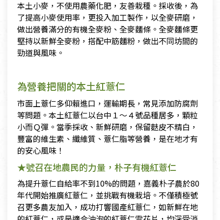
本土小麥，不使用農藥化肥，友善栽種。採收後，為
了提高小麥使用率，更投入加工製作，以全麥研磨，
做出營養滿分的有機全麥粉、全麥麵條。全麥麵條更
堅持以新鮮全麥粉，搭配中筋麵粉，做出不同坊間的
勁道與風味。
為營養把關的本土紅薏仁
市面上薏仁多仰賴進口，運輸期長，常見添加防腐劑
等問題。本土紅薏仁以台中１～４號品種居多，顆粒
小而Ｑ彈。當季採收、新鮮研磨，保留麩皮不精白，
豐富的維生素、纖維質、薏仁脂等營養，是在地才有
的安心風味！
★號召在地農民的力量，朴子有機紅薏仁
為提升薏仁自給率不到10%的問題，嘉義朴子農於80
年代開始推廣紅薏仁，並挑戰有機栽培。不僅積極號
召更多農友加入，成功打響國產紅薏仁，如新鮮在地
的紅薏仁，或是適合沖泡的紅薏仁雪花片，均深受消