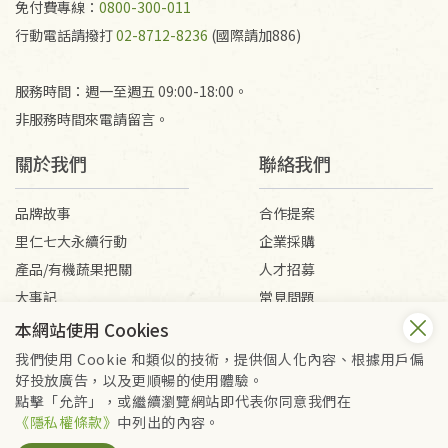
免付費專線：
0800-300-011
行動電話請撥打
02-8712-8236
(國際請加886)
服務時間：週一至週五 09:00-18:00。
非服務時間來電請留言。
關於我們
聯絡我們
品牌故事
合作提案
里仁七大永續行動
企業採購
產品/有機蔬果把關
人才招募
大事記
常見問題
媒體報導
客服信箱
本網站使用 Cookies
我們使用 Cookie 和類似的技術，提供個人化內容、根據用戶偏
好投放廣告，以及更順暢的使用體驗。
會員服務條款
隱私權政策
點擊「允許」，或繼續瀏覽網站即代表你同意我們在
Copyright © 2026 里仁事業股份有限公司(統編：16301262) /
《隱私權條款》
中列出的內容。
里仁網購股份有限公司(統編：25149752)