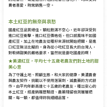
費者喜愛，時常銷售一空。
本土紅豆的無奈與哀愁
國產紅豆品質絕佳，顆粒飽滿不空心，近年卻深受到
進口紅豆衝擊。進口紅豆價格低，但口感風味不如國
產紅豆，加上在地農友從種籽來源就開始把關，是進
口紅豆無法比擬的。身為從小吃紅豆長大的台灣人，
對軟綿甜美的嚴格要求，當然就是要吃國產的啊！
★美濃紅豆，平均七十五歲老農友們對土地的甜
美心意
為了守護土地、照顧生態，和大家的健康，美濃農會
與農友契作，挑戰以不使用落葉劑、減農藥的方式耕
作。由平均年齡高達七十五歲的老農友，種出安心的
本土紅豆，經產銷履歷驗證、農藥殘留檢測層層把
關，每一顆，都值得妳我細細品嘗。