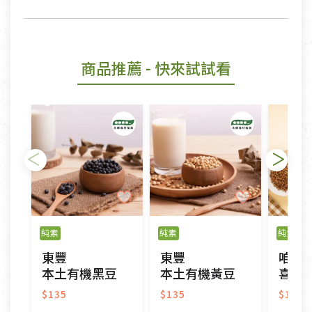
商品推薦
- 快來試試看
純素
純素
純素
東豐
東豐
咱糧
本土有機黑豆
本土有機黃豆
喜願
$135
$135
$160