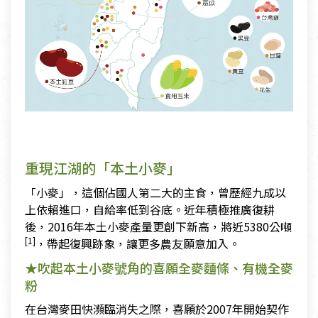
重現江湖的「本土小麥」
「小麥」，這個佔國人第二大的主食，曾歷經九成以
上依賴進口，自給率低到谷底。近年積極推廣復耕
後，2016年本土小麥產量更創下新高，將近5380公噸
[1]
，帶起復興跡象，讓更多農友願意加入。
★吹起本土小麥號角的喜願全麥麵條、有機全麥
粉
在台灣麥田快瀕臨消失之際，喜願於2007年開始契作