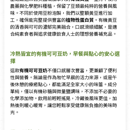
農藥與化學肥料種植，保留了豆類最純粹的營養與風
味。不同於使用豆粉泡製，我們以整顆黃豆進行加
工，確保能完整提供豐富的
植物性蛋白質
。有機黃豆
的清香與可可的濃郁完美融合，口感滑順細膩，是適
合純素食者與追求健康飲食人士的理想營養補充品。
冷熱皆宜的有機可可豆奶，早餐與點心的安心選
擇
這款
有機可可豆奶
不僅口感層次豐富，更兼顧了便利
性與營養。無論是作為匆忙早晨的活力來源，或是午
後休憩的療癒點心，都能滿足全家大小的味蕾。成分
單純，僅以有機砂糖與微量鹽調味，不添加不必要的
化學添加物。飲用前輕輕搖晃，冷藏後風味更佳，加
熱後則暖心暖胃，讓您輕鬆享受健康無負擔的美味時
光。