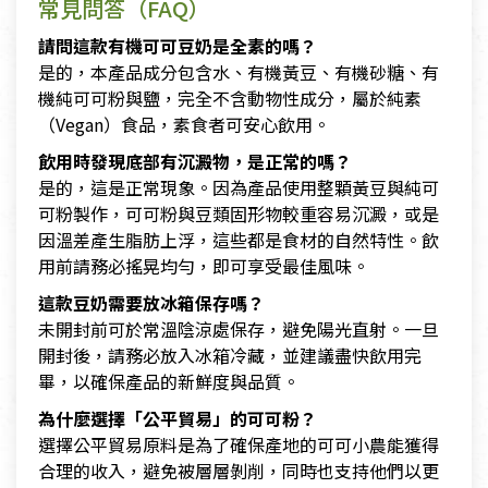
常見問答（FAQ）
請問這款有機可可豆奶是全素的嗎？
是的，本產品成分包含水、有機黃豆、有機砂糖、有
機純可可粉與鹽，完全不含動物性成分，屬於純素
（Vegan）食品，素食者可安心飲用。
飲用時發現底部有沉澱物，是正常的嗎？
是的，這是正常現象。因為產品使用整顆黃豆與純可
可粉製作，可可粉與豆類固形物較重容易沉澱，或是
因溫差產生脂肪上浮，這些都是食材的自然特性。飲
用前請務必搖晃均勻，即可享受最佳風味。
這款豆奶需要放冰箱保存嗎？
未開封前可於常溫陰涼處保存，避免陽光直射。一旦
開封後，請務必放入冰箱冷藏，並建議盡快飲用完
畢，以確保產品的新鮮度與品質。
為什麼選擇「公平貿易」的可可粉？
選擇公平貿易原料是為了確保產地的可可小農能獲得
合理的收入，避免被層層剝削，同時也支持他們以更