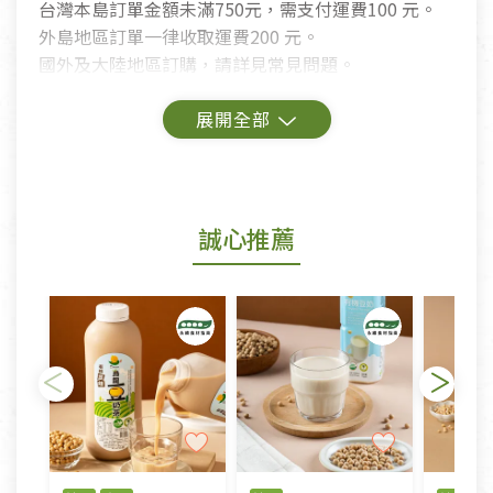
台灣本島訂單金額未滿750元，需支付運費100 元。
外島地區訂單一律收取運費200 元。
國外及大陸地區訂購，請詳見常見問題。
鑑賞期商品說明：
商品包裝外觀樣式色澤以實際出貨為準。
若商品發生新品瑕疵，可申請更換新品。
誠心推薦
若您購買的商品有下列「不適用七天鑑賞期商品」情
形者，除商品瑕疵以外，恕不接受退換貨.
依消保法之規定提供該商品七天免費鑑賞期(含例假
日)的服務，原則上若商品未經使用或被汙損(除商品
瑕疵)，一般皆可申請退換貨。
不適用七天鑑賞期商品：
以數位或電磁紀錄形式儲存之商品、易於變質或損壞
之商品、以及性質上無法或不適合退換之商品：如