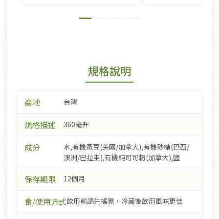
規格說明
產地
台灣
規格描述
360毫升
成分
水,有機黃豆(美國/加拿大),有機砂糖(巴西/
澳洲/巴拉圭),有機純可可粉(加拿大),鹽
保存期限
12個月
食/使用方式
飲用前請先搖晃，冷藏後飲用風味更佳