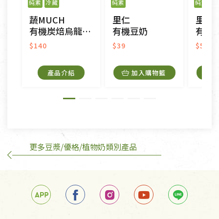
純素
冷藏
純素
純素
CD、VCD、DVD、電腦軟體，若產品瑕疵無法讀取僅
蔬MUCH
里仁
里仁
接受原片換新。
有機炭焙烏龍豆奶茶-960ml
有機豆奶
有機
衣飾鞋類-如T恤，如於送達後水洗或污損者。
美容保養用品、內衣褲、襪子、口罩等私人消耗性產
$140
$39
$50
品，一經拆封使用，恕無法退貨。
內衣褲、襪子、口罩個人衛生用品除商品本身有瑕疵
產品介紹
加入購物籃
外,依據《通訊交易解除權合理例外情事適用準
則》, 恕無法退貨。
有標示不接受退貨的優惠商品與蔬菜箱，不接受退
換，但若為商品本身或運送過程中所造成的瑕疵，則
不在此限。
更多豆漿/優格/植物奶類別產品
訂購手抄稿退貨需知：
手抄稿進行退貨時，請務必保持原包裝方式及使用原
箱退回。
若未保持原包裝方式或未使用原箱退回，導致書籍有
任何折損、磨損、污損或凹角，將不接受退貨，也不
予以退費。