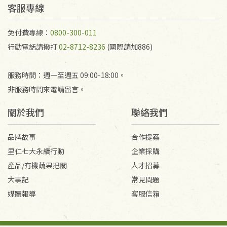
不接受退貨之手抄稿，為敬重法寶故，里仁網購無法
客服專線
代為結緣處理等。 若需將手抄稿寄還給消費者，因而
產生的運費100元/箱將由消費者負擔。
免付費專線：
0800-300-011
行動電話請撥打
02-8712-8236
(國際請加886)
服務時間：週一至週五 09:00-18:00。
非服務時間來電請留言。
關於我們
聯絡我們
品牌故事
合作提案
里仁七大永續行動
企業採購
產品/有機蔬果把關
人才招募
大事記
常見問題
媒體報導
客服信箱