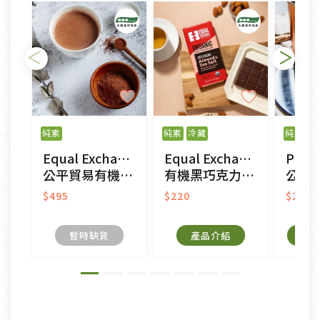
純素
純素
冷藏
純素
Equal Exchange
Equal Exchange
PODI
公平貿易有機濃黑巧克力粉
有機黑巧克力55%-杏仁海鹽
公平貿
$495
$220
$265
暫時缺貨
產品介紹