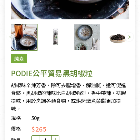
純素
PODIE公平貿易黑胡椒粒
胡椒味辛辣芳香，除可去腥增香、解油膩，還可促進
食慾。黑胡椒的辣味比白胡椒強烈，香中帶辣，祛腥
提味，用於烹調各類食物，或烘烤燉煮菜餚更加提
味。
規格
50g
$265
價格