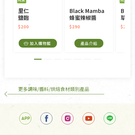
CD、VCD、DVD、電腦軟體，若產品瑕疵無法讀取僅
里仁
Black Mamba
Blac
接受原片換新。
鹽麴
蜂蜜辣椒醬
草莓
衣飾鞋類-如T恤，如於送達後水洗或污損者。
美容保養用品、內衣褲、襪子、口罩等私人消耗性產
$200
$290
$290
品，一經拆封使用，恕無法退貨。
內衣褲、襪子、口罩個人衛生用品除商品本身有瑕疵
加入購物籃
產品介紹
外,依據《通訊交易解除權合理例外情事適用準
則》, 恕無法退貨。
有標示不接受退貨的優惠商品與蔬菜箱，不接受退
換，但若為商品本身或運送過程中所造成的瑕疵，則
不在此限。
更多調味/醬料/烘焙食材類別產品
訂購手抄稿退貨需知：
手抄稿進行退貨時，請務必保持原包裝方式及使用原
箱退回。
若未保持原包裝方式或未使用原箱退回，導致書籍有
任何折損、磨損、污損或凹角，將不接受退貨，也不
予以退費。