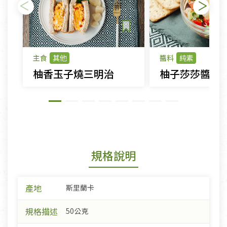
主食
其他
醬料
純素
柚香玉子燒三明治
柚子莎莎醬
規格說明
產地
斯里蘭卡
規格描述
50公克