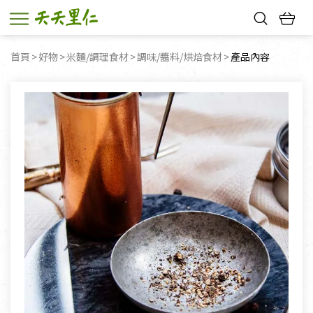
熱門搜尋：
首頁
好物
米麵/調理食材
調味/醬料/烘焙食材
目前頁面：
產品內容
親子活動
幸福節中獎名單