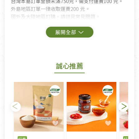
台灣本島訂單金額未滿750元，需支付運費100 元。
外島地區訂單一律收取運費200 元。
國外及大陸地區訂購，請詳見常見問題。
鑑賞期商品說明：
商品包裝外觀樣式色澤以實際出貨為準。
若商品發生新品瑕疵，可申請更換新品。
誠心推薦
若您購買的商品有下列「不適用七天鑑賞期商品」情
形者，除商品瑕疵以外，恕不接受退換貨.
依消保法之規定提供該商品七天免費鑑賞期(含例假
日)的服務，原則上若商品未經使用或被汙損(除商品
瑕疵)，一般皆可申請退換貨。
不適用七天鑑賞期商品：
以數位或電磁紀錄形式儲存之商品、易於變質或損壞
之商品、以及性質上無法或不適合退換之商品：如
純素
純素
門