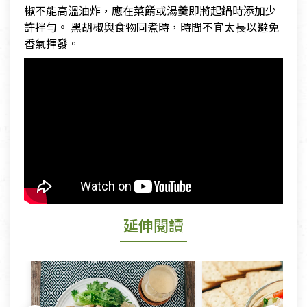
椒不能高溫油炸，應在菜餚或湯羹即將起鍋時添加少
許拌勻。 黑胡椒與食物同煮時，時間不宜太長以避免
香氣揮發。
延伸閱讀