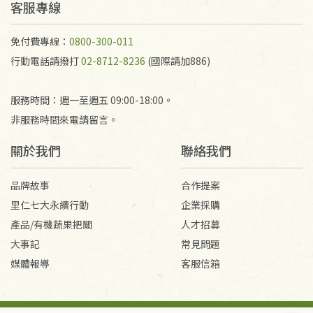
不接受退貨之手抄稿，為敬重法寶故，里仁網購無法
客服專線
代為結緣處理等。 若需將手抄稿寄還給消費者，因而
產生的運費100元/箱將由消費者負擔。
免付費專線：
0800-300-011
行動電話請撥打
02-8712-8236
(國際請加886)
服務時間：週一至週五 09:00-18:00。
非服務時間來電請留言。
關於我們
聯絡我們
品牌故事
合作提案
里仁七大永續行動
企業採購
產品/有機蔬果把關
人才招募
大事記
常見問題
媒體報導
客服信箱