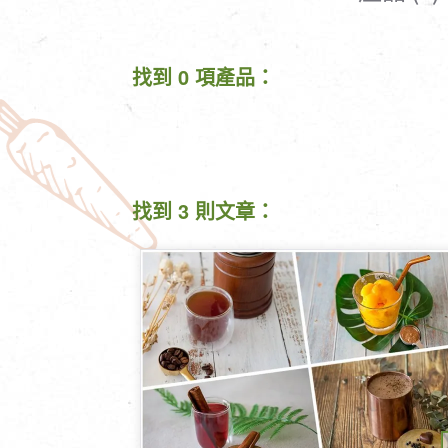
清潔/防蟲/薰香
臉部清潔/保養
餐具食器
臉部彩妝
找到 0 項產品：
廚房用具/家電/家飾
牙膏/牙刷/漱口
寢具織品
洗髮/潤髮/染髮
身體清潔/保養
個人用品
找到 3 則文章：