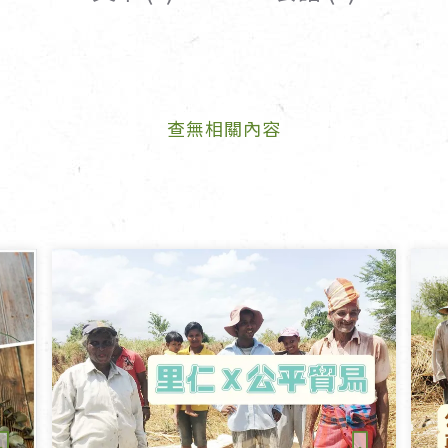
女裝
佛儒書籍
女內著居家
廣論/備覽手
水
男裝
敬經帛/書套
查無相關內容
男內著居家
影音/圖書
毛巾/浴巾/手帕
文具禮品/禮
鞋襪
燈/燃燈油
帽/口罩/配件/包包
香
嬰幼/兒童
供具/修持用
居士服