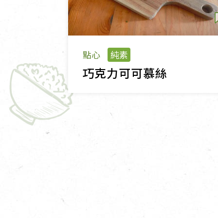
點心
純素
巧克力可可慕絲