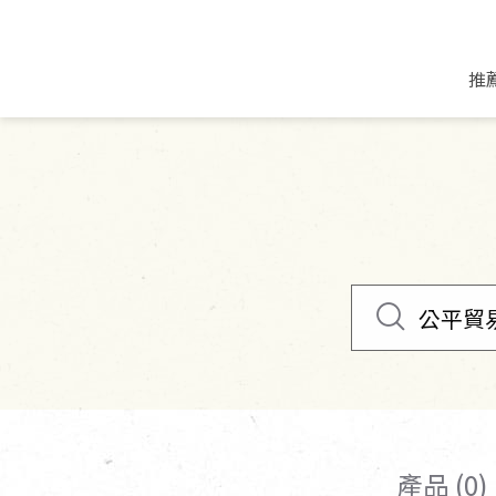
推
米麵/調理食材
好康優惠
飲品/零食
專題文章
米/麵/粉
8月新品優惠
豆漿/優格/植物
農產品與農友
豆麥雜糧種子
8月快閃商品優
果汁/醋飲/飲料
食品與廠商
植物油
中秋禮盒預購
茶/咖啡/花果茶
用品與廠商
不限類別
乾貨/素料/植物肉
7月惜福愛物
沖調飲/穀麥片
土地與生態
豆腐/天貝/豆製品
6月快閃商品-好
蜂蜜/椰奶
蔬食營養力
調味/醬料/烘焙食材
傳承經典優惠
休閒零食
生活提案
抹醬/果醬
文化好書優惠
堅果/果乾
共好行動
鮮凍蔬果
糖果/巧克力
里仁的努力
產品 (0)
居家日用
個人清潔保養