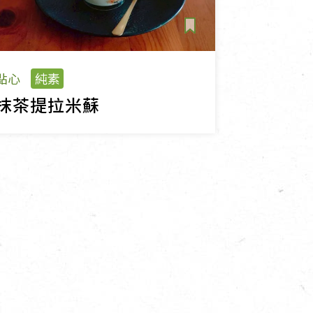
點心
純素
抹茶提拉米蘇