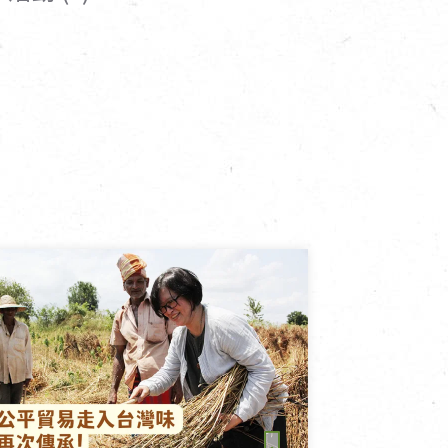
寵物營養補充品
抄
寵物清潔用品
券
品