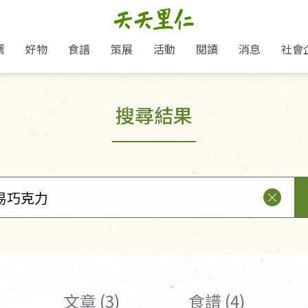
薦
好物
食譜
策展
活動
閱讀
消息
社會
里仁新訊
品牌故事
主題推薦
即食料理/糕點
愛地球,吃蔬食就可以！
主題活動
關注支持
媒體報導
養身保健
搜尋結果
里仁七大永續行動
作夥利他 加入水滴會員
會員專屬
奶
里仁動態
中秋送禮推薦
沖泡麵/粥/湯
本土優先
永續飲食
保健食品
里仁為美刊
人才招募
門市資訊
惠
分店動態
超值好物特惠
熟食料理/調理包
減塑微革命
淨塑行動
養身食品/飲
產品/有機蔬果把關
「里仁誠食市集」永續新體驗
產品推薦
產品動態
飲品
熱銷人氣產品推薦
包子饅頭/麵點
少或無添加
主食
生態保育
沙拉
中藥食材/調
點心
大事記
減塑 一起來！
經典必買推薦
粽子/蘿蔔糕/年糕
友善耕作
公益支持
酵素
里仁聯名卡
綠色保育-我們的田, 牠們的家
評延長優惠
史瓦帝尼文化節
素鬆/醬菜
支持弱勢
獲獎肯定
理念桌布下載
里仁「史瓦帝尼文化節」
甜品/冰品
綠色保育
聯名合作
加入會員
麵包/糕點
永續飲食
湯品
文章 (3)
食譜 (4)
衣飾鞋包
圖書/宗教文