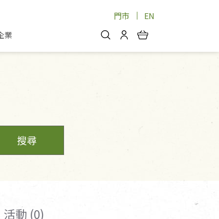
門市
EN
企業
你好，歡迎光臨！
安心蔬果
會員中心
蔬果箱/禮盒
物
我的優惠券
品
芽菜/菇
理包
醬料
消費紀錄查詢
個人資料管理
搜尋
產品追蹤
好文收藏
登入/註冊
活動 (0)
物
寵物專區