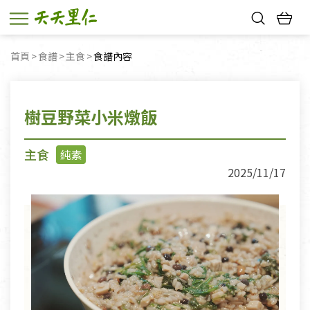
熱門搜尋：
首頁
食譜
主食
目前頁面：
食譜內容
親子活動
幸福節中獎名單
樹豆野菜小米燉飯
主食
純素
2025/11/17