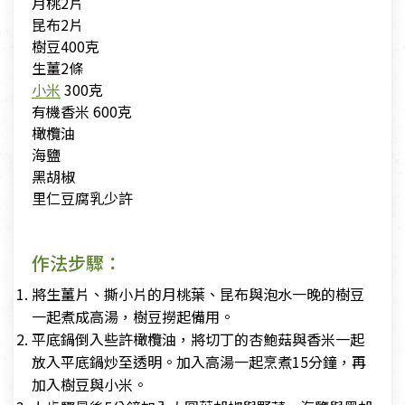
月桃2片
昆布2片
樹豆400克
生薑2條
小米
300克
有機香米 600克
橄欖油
海鹽
黑胡椒
里仁豆腐乳少許
作法步驟：
將生薑片、撕小片的月桃葉、昆布與泡水一晚的樹豆
一起煮成高湯，樹豆撈起備用。
平底鍋倒入些許橄欖油，將切丁的杏鮑菇與香米一起
放入平底鍋炒至透明。加入高湯一起烹煮15分鐘，再
加入樹豆與小米。