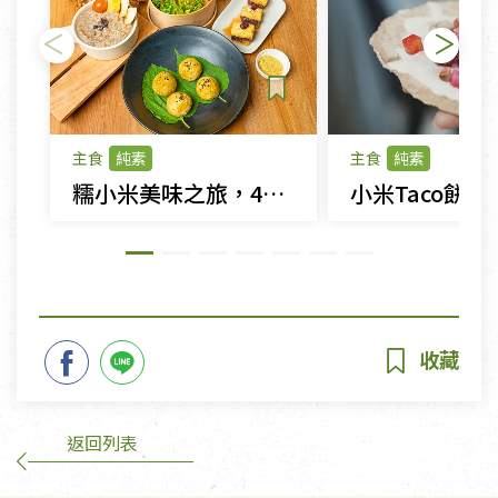
主食
純素
主食
純素
糯小米美味之旅，4款鹹甜料理讓你吃出驚喜
小米Taco餅
返回列表