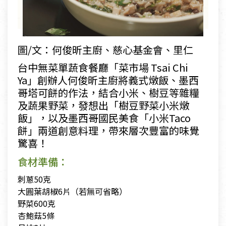
圖/文：何俊昕主廚、慈心基金會、里仁
台中無菜單蔬食餐廳「菜市場 Tsai Chi
Ya」創辦人何俊昕主廚將義式燉飯、墨西
哥塔可餅的作法，結合小米、樹豆等雜糧
及蔬果野菜，發想出「樹豆野菜小米燉
飯」，以及墨西哥國民美食「
小米Taco
餅
」兩道創意料理，帶來層次豐富的味覺
驚喜！
食材準備：
刺蔥50克
大圓葉胡椒6片（若無可省略）
野菜600克
杏鮑菇5條