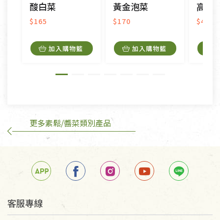
酸白菜
黃金泡菜
高原黃
衣飾鞋類-如T恤，如於送達後水洗或污損者。
美容保養用品、內衣褲、襪子、口罩等私人消耗性產
$165
$170
$450
品，一經拆封使用，恕無法退貨。
內衣褲、襪子、口罩個人衛生用品除商品本身有瑕疵
加入購物籃
加入購物籃
外,依據《通訊交易解除權合理例外情事適用準
則》, 恕無法退貨。
有標示不接受退貨的優惠商品與蔬菜箱，不接受退
換，但若為商品本身或運送過程中所造成的瑕疵，則
不在此限。
更多素鬆/醬菜類別產品
訂購手抄稿退貨需知：
手抄稿進行退貨時，請務必保持原包裝方式及使用原
箱退回。
若未保持原包裝方式或未使用原箱退回，導致書籍有
任何折損、磨損、污損或凹角，將不接受退貨，也不
予以退費。
不接受退貨之手抄稿，為敬重法寶故，里仁網購無法
客服專線
代為結緣處理等。 若需將手抄稿寄還給消費者，因而