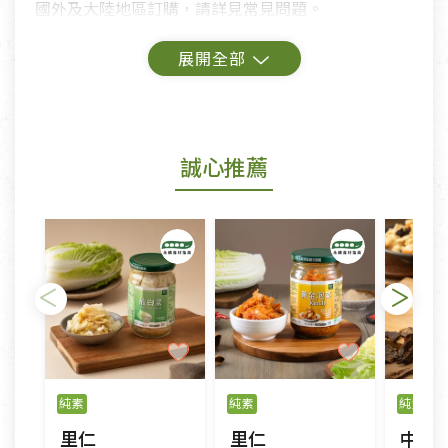
國外及大陸地區訂購，請詳見常見問題。
鑑賞期商品說明：
商品包裝外觀樣式色澤以實際出貨為準。
若商品發生新品瑕疵，可申請更換新品。
誠心推薦
若您購買的商品有下列「不適用七天鑑賞期商品」情
形者，除商品瑕疵以外，恕不接受退換貨.
依消保法之規定提供該商品七天免費鑑賞期(含例假
日)的服務，原則上若商品未經使用或被汙損(除商品
瑕疵)，一般皆可申請退換貨。
不適用七天鑑賞期商品：
以數位或電磁紀錄形式儲存之商品、易於變質或損壞
之商品、以及性質上無法或不適合退換之商品：如
純素
純素
純素
CD、VCD、DVD、電腦軟體，若產品瑕疵無法讀取僅
里仁
里仁
中如
接受原片換新。