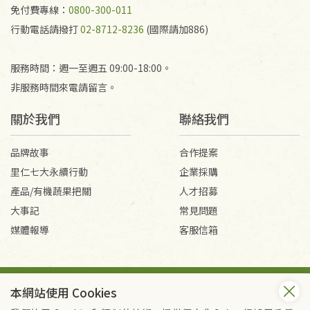
產生的運費100元/箱將由消費者負擔。
免付費專線：
0800-300-011
行動電話請撥打
02-8712-8236
(國際請加886)
服務時間：週一至週五 09:00-18:00。
非服務時間來電請留言。
關於我們
聯絡我們
品牌故事
合作提案
里仁七大永續行動
企業採購
產品/有機蔬果把關
人才招募
大事記
常見問題
媒體報導
客服信箱
會員服務條款
隱私權政策
本網站使用 Cookies
Copyright © 2026 里仁事業股份有限公司(統編：16301262) /