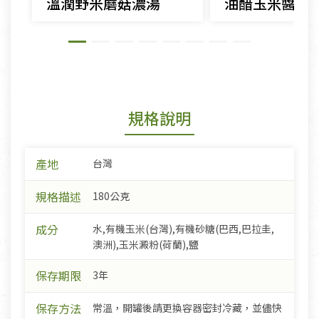
溫潤野米蘑菇濃湯
油醋玉米醬沙
規格說明
產地
台灣
規格描述
180公克
成分
水,有機玉米(台灣),有機砂糖(巴西,巴拉圭,
澳洲),玉米澱粉(荷蘭),鹽
保存期限
3年
保存方法
常溫，開罐後請更換容器密封冷藏，並儘快