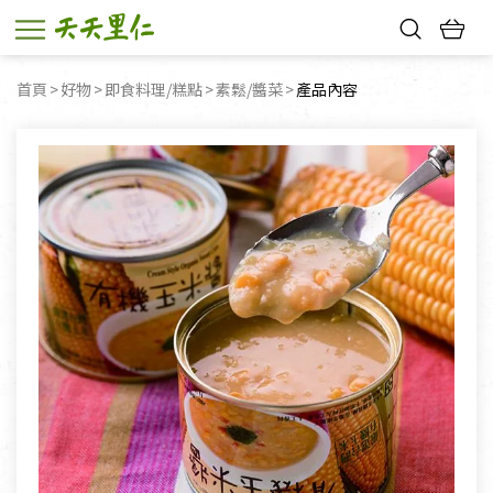
熱門搜尋：
首頁
好物
即食料理/糕點
素鬆/醬菜
目前頁面：
產品內容
親子活動
幸福節中獎名單