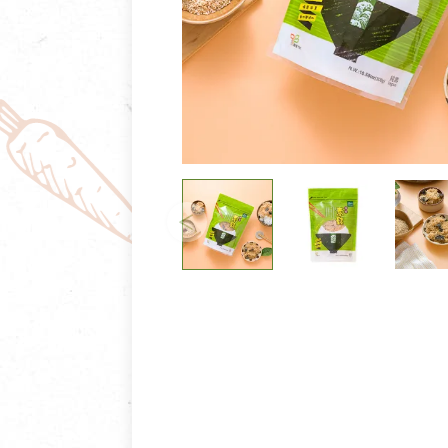
清潔/防蟲/薰香
臉部清潔/保養
餐具食器
臉部彩妝
廚房用具/家電/家飾
牙膏/牙刷/漱口
寢具織品
洗髮/潤髮/染髮
身體清潔/保養
個人用品