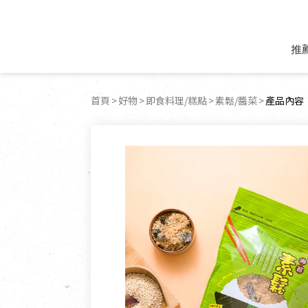
推
米麵/調理食材
好康優惠
飲品/零食
專題文章
首頁
好物
即食料理/糕點
素鬆/醬菜
目前頁面
產品內容
米/麵/粉
8月新品優惠
豆漿/優格/植物
農產品與農友
豆麥雜糧種子
8月快閃商品優
果汁/醋飲/飲料
食品與廠商
植物油
中秋禮盒預購
茶/咖啡/花果茶
用品與廠商
不限類別
乾貨/素料/植物肉
7月惜福愛物
沖調飲/穀麥片
土地與生態
豆腐/天貝/豆製品
6月快閃商品-好
蜂蜜/椰奶
蔬食營養力
調味/醬料/烘焙食材
傳承經典優惠
休閒零食
生活提案
抹醬/果醬
文化好書優惠
堅果/果乾
共好行動
鮮凍蔬果
糖果/巧克力
里仁的努力
居家日用
個人清潔保養