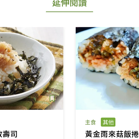
延伸閱讀
主食
其他
散壽司
黃金雨來菇飯