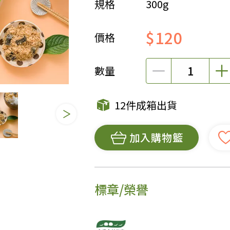
規格
300g
女裝
佛儒書籍
$120
女內著居家
廣論/備覽手
價格
水
男裝
敬經帛/書套
男內著居家
影音/圖書
數量
毛巾/浴巾/手帕
文具禮品/禮
鞋襪
燈/燃燈油
12件成箱出貨
帽/口罩/配件/包包
香
嬰幼/兒童
供具/修持用
加入購物籃
居士服
標章/榮譽