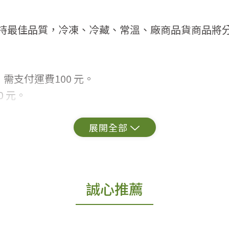
持最佳品質，冷凍、冷藏、常溫、廠商品貨商品將
需支付運費100 元。
 元。
常見問題。
出貨為準。
誠心推薦
更換新品。
用七天鑑賞期商品」情形者，除商品瑕疵以外，恕不
免費鑑賞期(含例假日)的服務，原則上若商品未經