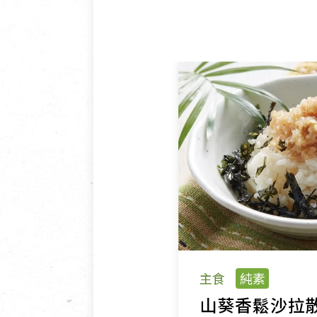
主食
純素
山葵香鬆沙拉