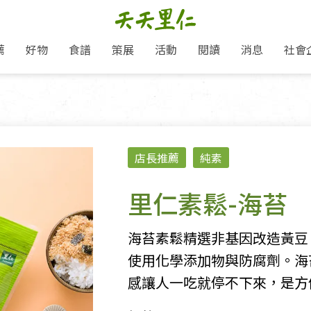
薦
好物
食譜
策展
活動
閱讀
消息
社會
里仁新訊
品牌故事
主題推薦
即食料理/糕點
地球超載日：守護地球從生活
主題活動
關注支持
媒體報導
養身保健
：
選擇開始
里仁七大永續行動
會員專屬
奶
里仁動態
中秋送禮推薦
沖泡麵/粥/湯
本土優先
永續飲食
保健食品
里仁為美刊
愛地球,吃蔬食就可以！
人才招募
門市資訊
惠
分店動態
超值好物特惠
熟食料理/調理包
減塑微革命
淨塑行動
養身食品/飲
產品/有機蔬果把關
產品推薦
店長推薦
純素
作夥利他 加入水滴會員
產品動態
飲品
熱銷人氣產品推薦
包子饅頭/麵點
少或無添加
主食
生態保育
沙拉
中藥食材/調
點心
大事記
經典必買推薦
粽子/蘿蔔糕/年糕
友善耕作
公益支持
酵素
里仁素鬆-海苔
「里仁誠食市集」永續新體驗
里仁聯名卡
評延長優惠
史瓦帝尼文化節
素鬆/醬菜
支持弱勢
獲獎肯定
減塑 一起來！
理念桌布下載
甜品/冰品
綠色保育
聯名合作
海苔素鬆精選非基因改造黃豆
綠色保育-我們的田, 牠們的家
加入會員
麵包/糕點
永續飲食
使用化學添加物與防腐劑。海
里仁「史瓦帝尼文化節」
湯品
感讓人一吃就停不下來，是方
衣飾鞋包
圖書/宗教文