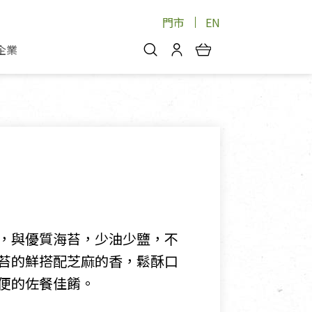
門市
EN
企業
你好，歡迎光臨！
安心蔬果
會員中心
蔬果箱/禮盒
物
我的優惠券
品
芽菜/菇
理包
醬料
消費紀錄查詢
個人資料管理
產品追蹤
，與優質海苔，少油少鹽，不
好文收藏
苔的鮮搭配芝麻的香，鬆酥口
登入/註冊
便的佐餐佳餚。
物
寵物專區