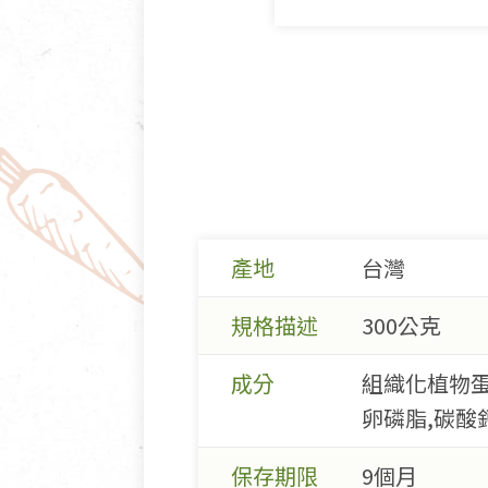
產地
台灣
規格描述
300公克
成分
組織化植物蛋
卵磷脂,碳酸鈣
保存期限
9個月