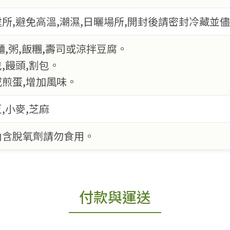
所,避免高溫,潮濕,日曬場所,開封後請密封冷藏並
,麵,粥,飯糰,壽司或涼拌豆腐。
包,饅頭,割包。
餚或煎蛋,增加風味。
,小麥,芝麻
內含脫氧劑請勿食用。
付款與運送