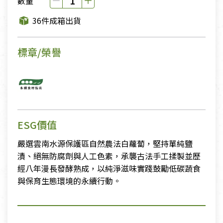
數量
36件成箱出貨
標章/榮譽
ESG價值
嚴選雲南水源保護區自然農法白蘿蔔，堅持單純鹽
漬、絕無防腐劑與人工色素，承襲古法手工揉製並歷
經八年漫長發酵熟成，以純淨滋味實踐鼓勵低碳蔬食
與保育生態環境的永續行動。