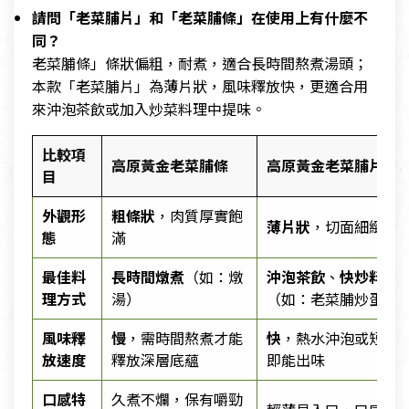
請問「老菜脯片」和「老菜脯條」在使用上有什麼不
同？
老菜脯條」條狀偏粗，耐煮，適合長時間熬煮湯頭；
本款「老菜脯片」為薄片狀，風味釋放快，更適合用
來沖泡茶飲或加入炒菜料理中提味。
比較項
高原黃金老菜脯條
高原黃金老菜脯片
目
外觀形
粗條狀
，肉質厚實飽
薄片狀
，切面細緻
態
滿
最佳料
長時間燉煮
（如：燉
沖泡茶飲
、
快炒料理
理方式
湯）
（如：老菜脯炒蛋）
風味釋
慢
，需時間熬煮才能
快
，熱水沖泡或短時
放速度
釋放深層底蘊
即能出味
口感特
久煮不爛，保有嚼勁