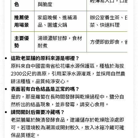
輕薄易入口，口感細
色
與脆度
推薦使
家庭晚餐、進補湯
辦公室養生茶、日常
用場景
品、圍爐火鍋
菜、快速料理
主要優
湯頭濃郁甘醇，食材
方便即飲即食，省時
勢
耐煮
這款老菜脯的原料來源是哪裡？
原料來自中國雲南省松花壩水源保護區，種植於海拔
2300公尺的高原，引用潔淨水源灌溉，並採用自然農
耕法種植，品質純淨安心。
表面若有白色結晶是正常的嗎？
是的，那是蘿蔔在長時間發酵與乾燥過程中，鹽分自
然析出的結晶現象，並非發霉，請安心食用。
請問開封后需要冷藏嗎？
老菜脯屬於醃漬發酵食品，建議儲存於乾燥陰涼處即
可。若環境較為潮濕或開封較久，放入冰箱冷藏可確
保品質穩定。