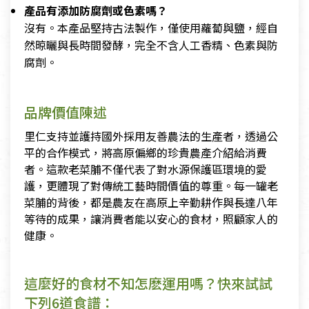
產品有添加防腐劑或色素嗎？
沒有。本產品堅持古法製作，僅使用蘿蔔與鹽，經自
然晾曬與長時間發酵，完全不含人工香精、色素與防
腐劑。
品牌價值陳述
里仁支持並護持國外採用友善農法的生產者，透過公
平的合作模式，將高原偏鄉的珍貴農產介紹給消費
者。這款老菜脯不僅代表了對水源保護區環境的愛
護，更體現了對傳統工藝時間價值的尊重。每一罐老
菜脯的背後，都是農友在高原上辛勤耕作與長達八年
等待的成果，讓消費者能以安心的食材，照顧家人的
健康。
這麼好的食材不知怎麽運用嗎？快來試試
下列6道食譜：