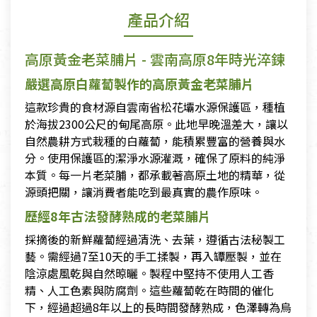
產品介紹
高原黃金老菜脯片 - 雲南高原8年時光淬鍊
嚴選高原白蘿蔔製作的高原黃金老菜脯片
這款珍貴的食材源自雲南省松花壩水源保護區，種植
於海拔2300公尺的甸尾高原。此地早晚溫差大，讓以
自然農耕方式栽種的白蘿蔔，能積累豐富的營養與水
分。使用保護區的潔淨水源灌溉，確保了原料的純淨
本質。每一片老菜脯，都承載著高原土地的精華，從
源頭把關，讓消費者能吃到最真實的農作原味。
歷經8年古法發酵熟成的老菜脯片
採摘後的新鮮蘿蔔經過清洗、去葉，遵循古法秘製工
藝。需經過7至10天的手工揉製，再入罈壓製，並在
陰涼處風乾與自然晾曬。製程中堅持不使用人工香
精、人工色素與防腐劑。這些蘿蔔乾在時間的催化
下，經過超過8年以上的長時間發酵熟成，色澤轉為烏