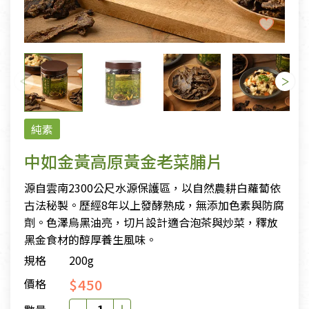
純素
中如金黃高原黃金老菜脯片
源自雲南2300公尺水源保護區，以自然農耕白蘿蔔依
古法秘製。歷經8年以上發酵熟成，無添加色素與防腐
劑。色澤烏黑油亮，切片設計適合泡茶與炒菜，釋放
黑金食材的醇厚養生風味。
規格
200g
$450
價格