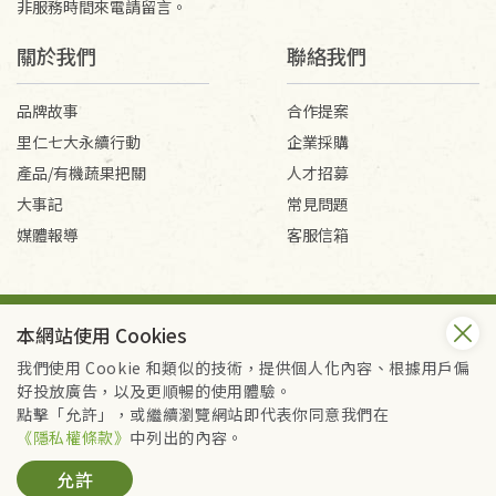
非服務時間來電請留言。
關於我們
聯絡我們
品牌故事
合作提案
里仁七大永續行動
企業採購
產品/有機蔬果把關
人才招募
大事記
常見問題
媒體報導
客服信箱
會員服務條款
隱私權政策
本網站使用 Cookies
Copyright © 2026 里仁事業股份有限公司(統編：16301262) /
里仁網購股份有限公司(統編：25149752)
我們使用 Cookie 和類似的技術，提供個人化內容、根據用戶偏
All Rights Reserved.
好投放廣告，以及更順暢的使用體驗。
點擊「允許」，或繼續瀏覽網站即代表你同意我們在
《隱私權條款》
中列出的內容。
允許
加入購物籃