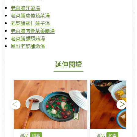
老菜脯芥菜湯
老菜脯蘿蔔蔬菜湯
老菜脯薏仁蓮子湯
老菜脯肉骨茶藥膳湯
老菜脯猴頭菇湯
鳳梨老菜脯燉湯
延伸閱讀
湯品
純素
湯品
純素