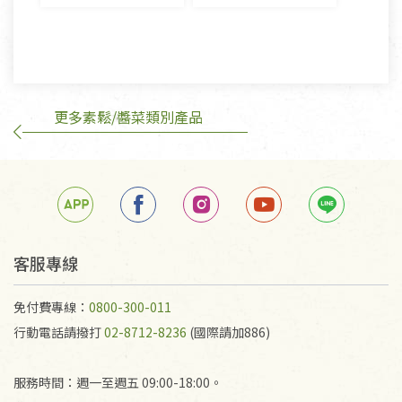
則》, 恕無法退貨。
有標示不接受退貨的優惠商品與蔬菜箱，不接受退
換，但若為商品本身或運送過程中所造成的瑕疵，則
不在此限。
更多素鬆/醬菜類別產品
訂購手抄稿退貨需知：
手抄稿進行退貨時，請務必保持原包裝方式及使用原
箱退回。
若未保持原包裝方式或未使用原箱退回，導致書籍有
任何折損、磨損、污損或凹角，將不接受退貨，也不
予以退費。
不接受退貨之手抄稿，為敬重法寶故，里仁網購無法
客服專線
代為結緣處理等。 若需將手抄稿寄還給消費者，因而
產生的運費100元/箱將由消費者負擔。
免付費專線：
0800-300-011
行動電話請撥打
02-8712-8236
(國際請加886)
服務時間：週一至週五 09:00-18:00。