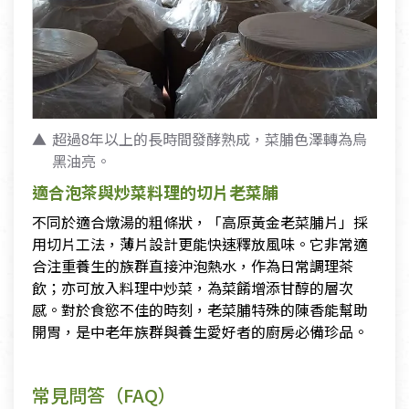
超過8年以上的長時間發酵熟成，菜脯色澤轉為烏
黑油亮。
適合泡茶與炒菜料理的切片老菜脯
不同於適合燉湯的粗條狀，「高原黃金老菜脯片」採
用切片工法，薄片設計更能快速釋放風味。它非常適
合注重養生的族群直接沖泡熱水，作為日常調理茶
飲；亦可放入料理中炒菜，為菜餚增添甘醇的層次
感。對於食慾不佳的時刻，老菜脯特殊的陳香能幫助
開胃，是中老年族群與養生愛好者的廚房必備珍品。
常見問答（FAQ）