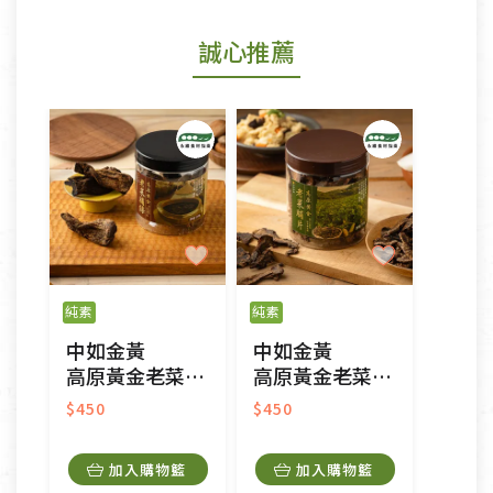
若商品發生新品瑕疵，可申請更換新品。
誠心推薦
若您購買的商品有下列「不適用七天鑑賞期商品」情
形者，除商品瑕疵以外，恕不接受退換貨.
依消保法之規定提供該商品七天免費鑑賞期(含例假
日)的服務，原則上若商品未經使用或被汙損(除商品
瑕疵)，一般皆可申請退換貨。
不適用七天鑑賞期商品：
以數位或電磁紀錄形式儲存之商品、易於變質或損壞
之商品、以及性質上無法或不適合退換之商品：如
純素
純素
CD、VCD、DVD、電腦軟體，若產品瑕疵無法讀取僅
中如金黃
中如金黃
接受原片換新。
高原黃金老菜脯條
高原黃金老菜脯片
衣飾鞋類-如T恤，如於送達後水洗或污損者。
美容保養用品、內衣褲、襪子、口罩等私人消耗性產
$450
$450
品，一經拆封使用，恕無法退貨。
內衣褲、襪子、口罩個人衛生用品除商品本身有瑕疵
加入購物籃
加入購物籃
外,依據《通訊交易解除權合理例外情事適用準