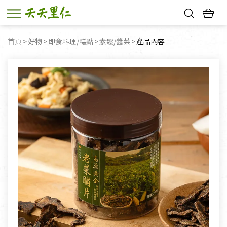
熱門搜尋：
首頁
好物
即食料理/糕點
素鬆/醬菜
目前頁面：
產品內容
親子活動
幸福節中獎名單