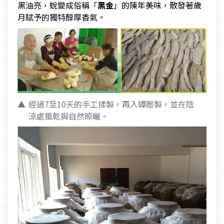
黑油亮，蛻變成俗稱「
黑金
」的陳年美味，散發著歲
月賦予的獨特醇厚香氣。
經過7至10天的手工揉製，再入罈壓製，並在陰
涼處風乾與自然晾曬。