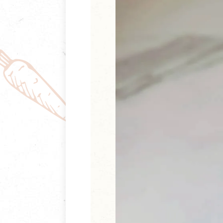
清潔/防蟲/薰香
臉部清潔/保養
餐具食器
臉部彩妝
廚房用具/家電/家飾
牙膏/牙刷/漱口
寢具織品
洗髮/潤髮/染髮
身體清潔/保養
個人用品