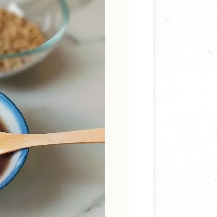
寵物營養補充品
抄
寵物清潔用品
券
品