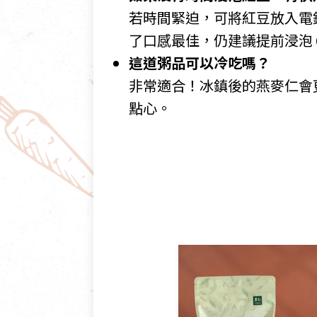
若時間緊迫，可將紅豆放入電
了口感最佳，仍建議提前浸泡 
這道粥品可以冷吃嗎？
非常適合！冰鎮後的燕麥仁會
點心。