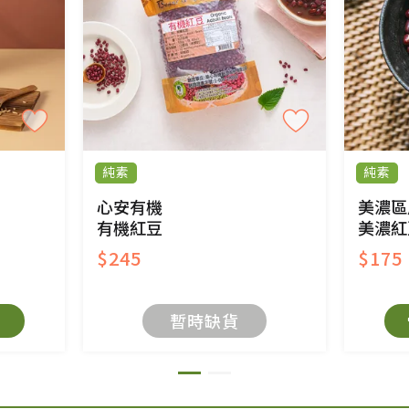
純素
純素
心安有機
美濃區
有機紅豆
美濃紅
$245
$175
暫時缺貨