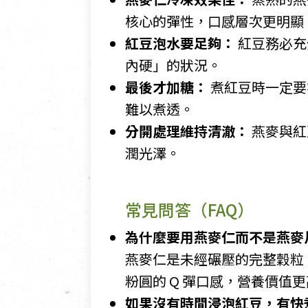
核心的彈性，口感層次更明顯
紅豆泡水要足夠：
紅豆務必充
內硬」的狀況。
最後才加糖：
煮紅豆時一定要
難以煮透。
分開處理維持清澈：
燕麥與紅
潤光澤。
常見問答（FAQ）
為什麼要用燕麥仁而不是燕麥
燕麥仁是未經碾壓的完整穀粒
粉圓的 Q 彈口感，營養價值
如果沒有時間浸泡紅豆，有快