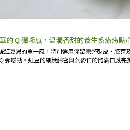
華的 Q 彈嚼感，溫潤香甜的養生系療癒點
統紅豆湯的單一感，特別選用保留完整麩皮、胚芽
 Q 彈嚼勁。紅豆的細緻綿密與燕麥仁的飽滿口感完