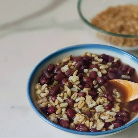
女裝
佛儒書籍
女內著居家
廣論/備覽手
水
男裝
敬經帛/書套
男內著居家
影音/圖書
毛巾/浴巾/手帕
文具禮品/禮
鞋襪
燈/燃燈油
帽/口罩/配件/包包
香
嬰幼/兒童
供具/修持用
居士服