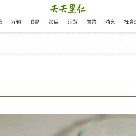
薦
好物
食譜
策展
活動
閱讀
消息
社會
里仁新訊
品牌故事
主題推薦
即食料理/糕點
愛地球,吃蔬食就可以！
主題活動
關注支持
媒體報導
養身保健
里仁七大永續行動
作夥利他 加入水滴會員
會員專屬
奶
里仁動態
中秋送禮推薦
沖泡麵/粥/湯
本土優先
永續飲食
保健食品
里仁為美刊
人才招募
門市資訊
惠
分店動態
超值好物特惠
熟食料理/調理包
減塑微革命
淨塑行動
養身食品/飲
產品/有機蔬果把關
「里仁誠食市集」永續新體驗
產品推薦
產品動態
飲品
熱銷人氣產品推薦
包子饅頭/麵點
少或無添加
主食
生態保育
沙拉
中藥食材/調
點心
大事記
減塑 一起來！
經典必買推薦
粽子/蘿蔔糕/年糕
友善耕作
公益支持
酵素
里仁聯名卡
綠色保育-我們的田, 牠們的家
評延長優惠
史瓦帝尼文化節
素鬆/醬菜
支持弱勢
獲獎肯定
理念桌布下載
里仁「史瓦帝尼文化節」
甜品/冰品
綠色保育
聯名合作
加入會員
麵包/糕點
永續飲食
湯品
衣飾鞋包
圖書/宗教文