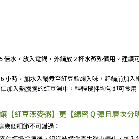
.5 倍水，放入電鍋，外鍋放 2 杯水蒸熟備用。建
 6 小時，加水入鍋煮至紅豆軟爛入味，起鍋前加入
燕麥仁加入熱騰騰的紅豆湯中，輕輕攪拌均勻即可食用
讓【紅豆燕麥粥】更【綿密 Q 彈且層次分
這幾個細節不可錯過：
麥仁經過冷凍後，組織結構會產生微小變化，加入