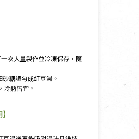
議可一次大量製作並冷凍保存，隨
細砂糖調勻成紅豆湯。
，冷熱皆宜。
明】
紅豆湯後更能吸附湯汁且維持