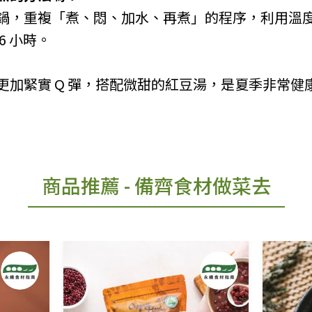
鍋，重複「煮、悶、加水、再煮」的程序，利用溫
6 小時。
更加緊實 Q 彈，搭配微甜的紅豆湯，是夏季非常健
商品推薦
- 備齊食材做菜去