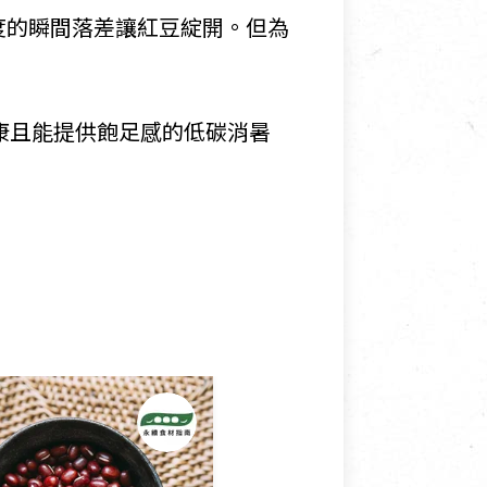
度的瞬間落差讓紅豆綻開。但為
康且能提供飽足感的低碳消暑