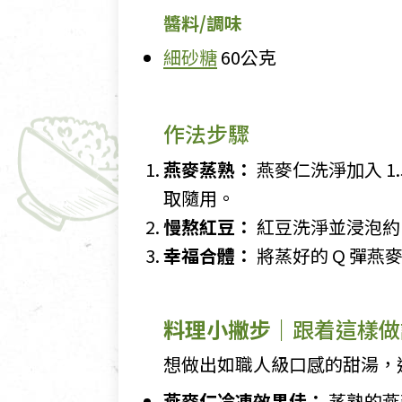
醬料/調味
細砂糖
60公克
作法步驟
燕麥蒸熟：
燕麥仁洗淨加入 1
取隨用。
慢熬紅豆：
紅豆洗淨並浸泡約
幸福合體：
將蒸好的 Q 彈
料理小撇步｜
跟着這樣做
想做出如職人級口感的甜湯，
燕麥仁冷凍效果佳：
蒸熟的燕