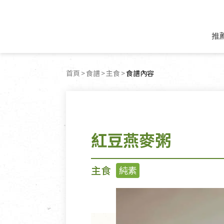
推
米麵/調理食材
好康優惠
飲品/零食
專題文章
首頁
食譜
主食
目前頁面：
食譜內容
米/麵/粉
8月新品優惠
豆漿/優格/植物
農產品與農友
豆麥雜糧種子
8月快閃商品優
果汁/醋飲/飲料
食品與廠商
植物油
中秋禮盒預購
茶/咖啡/花果茶
用品與廠商
不限類別
紅豆燕麥粥
乾貨/素料/植物肉
7月惜福愛物
沖調飲/穀麥片
土地與生態
豆腐/天貝/豆製品
6月快閃商品-好
蜂蜜/椰奶
蔬食營養力
調味/醬料/烘焙食材
傳承經典優惠
休閒零食
生活提案
主食
純素
抹醬/果醬
文化好書優惠
堅果/果乾
共好行動
鮮凍蔬果
糖果/巧克力
里仁的努力
居家日用
個人清潔保養