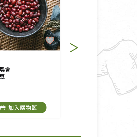
純素
農會
里仁
豆
有機砂糖
$100
加入購物籃
加入購物籃