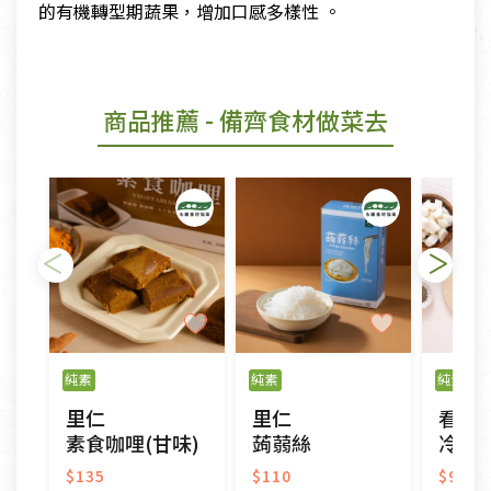
的有機轉型期蔬果，增加口感多樣性 。
商品推薦
- 備齊食材做菜去
純素
純素
純素
冷
里仁
里仁
看天
素食咖哩(甘味)
蒟蒻絲
冷凍有
$135
$110
$99