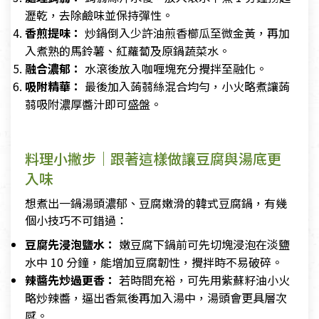
瀝乾，去除鹼味並保持彈性。
香煎提味：
炒鍋倒入少許油煎香櫛瓜至微金黃，再加
入煮熟的馬鈴薯、紅蘿蔔及原鍋蔬菜水。
融合濃郁：
水滾後放入咖喱塊充分攪拌至融化。
吸附精華：
最後加入蒟蒻絲混合均勻，小火略煮讓蒟
蒻吸附濃厚醬汁即可盛盤。
料理小撇步｜跟著這樣做讓豆腐與湯底更
入味
想煮出一鍋湯頭濃郁、豆腐嫩滑的韓式豆腐鍋，有幾
個小技巧不可錯過：
豆腐先浸泡鹽水：
嫩豆腐下鍋前可先切塊浸泡在淡鹽
水中 10 分鐘，能增加豆腐韌性，攪拌時不易破碎。
辣醬先炒過更香：
若時間充裕，可先用紫蘇籽油小火
略炒辣醬，逼出香氣後再加入湯中，湯頭會更具層次
感。