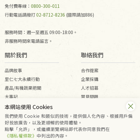
免付費專線：
0800-300-011
行動電話請撥打
02-8712-8236
(國際請加886)
服務時間：週一至週五 09:00-18:00。
非服務時間來電請留言。
關於我們
聯絡我們
品牌故事
合作提案
里仁七大永續行動
企業採購
產品/有機蔬果把關
人才招募
大事記
常見問題
媒體報導
客服信箱
本網站使用 Cookies
我們使用 Cookie 和類似的技術，提供個人化內容、根據用戶偏
好投放廣告，以及更順暢的使用體驗。
會員服務條款
隱私權政策
點擊「允許」，或繼續瀏覽網站即代表你同意我們在
Copyright © 2026 里仁事業股份有限公司(統編：16301262) /
《隱私權條款》
中列出的內容。