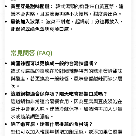
黃豆芽是甜味關鍵：
韓式湯頭的鮮甜來自黃豆芽，建
議不要省略，且煮滾後再轉小火慢燉，甜度最出色。
最後加入波菜：
波菜不耐煮，起鍋前 1 分鐘再放入，
能保留翠綠色澤與爽脆口感。
常見問答 (FAQ)
韓國辣醬可以更換成一般的台灣辣醬嗎？
韓式豆腐鍋的靈魂在於韓國辣醬特有的糯米發酵甜味
與酸度，若更換為一般辣醬，風味會偏鹹辣而缺少層
次。
這道鍋物適合保存嗎？隔天吃會影響口感嗎？
這道鍋物非常適合隔餐食用，因為豆腐與豆皮浸泡在
湯汁中會更入味。建議冷藏保存，加熱時再加入少量
水或蔬菜調整濃度。
除了嫩豆腐，還有什麼推薦的食材嗎？
您也可以加入韓國年糕增加飽足感，或添加里仁嚴選