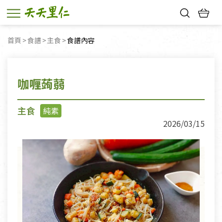
熱門搜尋：
首頁
食譜
主食
目前頁面：
食譜內容
親子活動
幸福節中獎名單
咖喱蒟蒻
主食
純素
2026/03/15