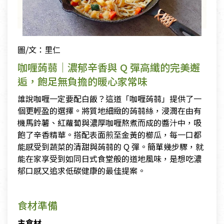
圖/文：里仁
咖喱蒟蒻｜濃郁辛香與 Q 彈高纖的完美邂
逅，飽足無負擔的暖心家常味
誰說咖喱一定要配白飯？這道「咖喱蒟蒻」提供了一
個更輕盈的選擇。將質地細緻的蒟蒻絲，浸潤在由有
機馬鈴薯、紅蘿蔔與濃厚咖喱熬煮而成的醬汁中，吸
飽了辛香精華。搭配表面煎至金黃的櫛瓜，每一口都
能感受到蔬菜的清甜與蒟蒻的 Q 彈。簡單幾步驟，就
能在家享受到如同日式食堂般的道地風味，是想吃濃
郁口感又追求低碳健康的最佳提案。
食材準備
主食材