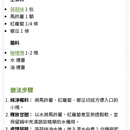
蒟蒻絲
1 包
馬鈴薯 1 顆
紅蘿蔔 1/4 條
櫛瓜 1 條
醬料
咖哩塊
1-2 塊
水 適量
油 適量
做法步驟
純淨備料：
將馬鈴薯、紅蘿蔔、櫛瓜切成方便入口的
小塊。
釋放甘甜：
以水將馬鈴薯、紅蘿蔔煮至熟透鬆軟，並
保留鍋中充滿蔬菜精華的水備用。
處理蒟蒻：
蒟蒻絲沖水後，放入滾水中煮 1 分鐘撈起