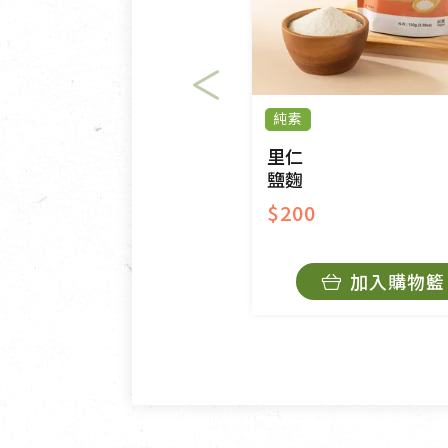
衣飾鞋類-如T恤，如於送達
美容保養用品、內衣褲、襪子
內衣褲、襪子、口罩個人衛生
純素
退貨。
有標示不接受退貨的優惠商品
里仁
鹽麴
限。
$200
訂購手抄稿退貨需知：
手抄稿進行退貨時，請務必保
加入購物籃
若未保持原包裝方式或未使用
費。
不接受退貨之手抄稿，為敬重
的運費100元/箱將由消費者負