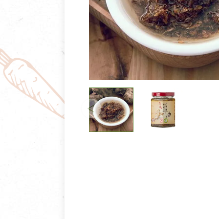
清潔/防蟲/薰香
臉部清潔/保養
餐具食器
臉部彩妝
廚房用具/家電/家飾
牙膏/牙刷/漱口
寢具織品
洗髮/潤髮/染髮
身體清潔/保養
個人用品