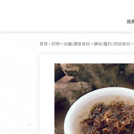
推
米麵/調理食材
好康優惠
飲品/零食
專題文章
首頁
好物
米麵/調理食材
調味/醬料/烘焙食材
米/麵/粉
8月新品優惠
豆漿/優格/植物
農產品與農友
豆麥雜糧種子
8月快閃商品優
果汁/醋飲/飲料
食品與廠商
植物油
中秋禮盒預購
茶/咖啡/花果茶
用品與廠商
不限類別
乾貨/素料/植物肉
7月惜福愛物
沖調飲/穀麥片
土地與生態
豆腐/天貝/豆製品
6月快閃商品-好
蜂蜜/椰奶
蔬食營養力
調味/醬料/烘焙食材
傳承經典優惠
休閒零食
生活提案
抹醬/果醬
文化好書優惠
堅果/果乾
共好行動
鮮凍蔬果
糖果/巧克力
里仁的努力
居家日用
個人清潔保養