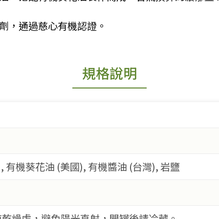
腐劑，通過慈心有機認證。
規格說明
, 有機葵花油 (美國), 有機醬油 (台灣), 岩鹽
涼乾燥處，避免陽光直射，開罐後請冷藏。