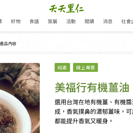
薦
好物
食譜
策展
活動
閱讀
消息
社會
里仁新訊
品牌故事
主題推薦
即食料理/糕點
愛地球,吃蔬食就可以！
主題活動
關注支持
媒體報導
養身保健
目前頁面：
產品內容
里仁七大永續行動
作夥利他 加入水滴會員
會員專屬
奶
里仁動態
中秋送禮推薦
沖泡麵/粥/湯
本土優先
永續飲食
保健食品
里仁為美刊
人才招募
門市資訊
惠
分店動態
超值好物特惠
熟食料理/調理包
減塑微革命
淨塑行動
養身食品/飲
產品/有機蔬果把關
「里仁誠食市集」永續新體驗
產品推薦
純素
線上專賣
產品動態
飲品
熱銷人氣產品推薦
包子饅頭/麵點
少或無添加
主食
生態保育
沙拉
中藥食材/調
點心
大事記
減塑 一起來！
經典必買推薦
粽子/蘿蔔糕/年糕
友善耕作
公益支持
酵素
美福行有機薑油
里仁聯名卡
綠色保育-我們的田, 牠們的家
評延長優惠
史瓦帝尼文化節
素鬆/醬菜
支持弱勢
獲獎肯定
理念桌布下載
里仁「史瓦帝尼文化節」
甜品/冰品
綠色保育
聯名合作
選用台灣在地有機薑、有機醬
加入會員
麵包/糕點
永續飲食
成，香氣撲鼻的濃郁薑味，可
湯品
都能提升香氣又暖身。
衣飾鞋包
圖書/宗教文