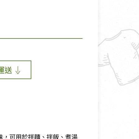
運送
味，可用於拌麵、拌飯、煮湯