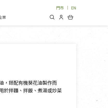
門市
EN
企業
你好，歡迎光臨！
安心蔬果
會員中心
蔬果箱/禮盒
物
我的優惠券
品
芽菜/菇
理包
醬料
消費紀錄查詢
個人資料管理
產品追蹤
油，搭配有機葵花油製作而
好文收藏
用於拌麵、拌飯、煮湯或炒菜
登入/註冊
物
寵物專區