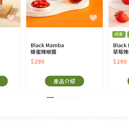
後水洗或污損者。
、口罩等私人消耗性產品，一經拆封使用，恕無法
用品除商品本身有瑕疵外,依據《通訊交易解除權合理
純素
與蔬菜箱，不接受退換，但若為商品本身或運送過
Black Mamba
Black
蜂蜜辣椒醬
草莓辣
$290
$290
持原包裝方式及使用原箱退回。
產品介紹
原箱退回，導致書籍有任何折損、磨損、污損或凹
法寶故，里仁網購無法代為結緣處理等。 若需將手
擔。