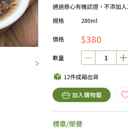
通過慈心有機認證，不添加人
女裝
佛儒書籍
規格
280ml
女內著居家
廣論/備覽手
水
男裝
敬經帛/書套
$380
男內著居家
影音/圖書
價格
毛巾/浴巾/手帕
文具禮品/禮
鞋襪
燈/燃燈油
數量
帽/口罩/配件/包包
香
嬰幼/兒童
供具/修持用
12件成箱出貨
居士服
加入購物籃
標章/榮譽