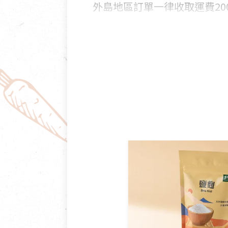
外島地區訂單一律收取運費200
國外及大陸地區訂購，請詳見
鑑賞期商品說明：
商品包裝外觀樣式色澤以實際
若商品發生新品瑕疵，可申請
若您購買的商品有下列「不適
依消保法之規定提供該商品七天
一般皆可申請退換貨。
不適用七天鑑賞期商品：
以數位或電磁紀錄形式儲存之
VCD、DVD、電腦軟體，若