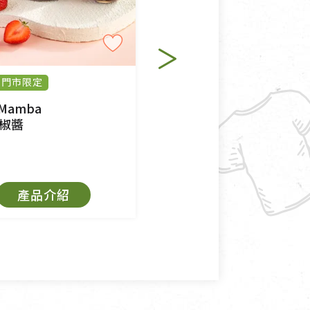
退貨。
例外情事適用準則》, 恕無法
門市限定
純素
程中所造成的瑕疵，則不在此
 Mamba
里仁
椒醬
韓式辣醬
$150
產品介紹
加入購物籃
角，將不接受退貨，也不予以退
抄稿寄還給消費者，因而產生