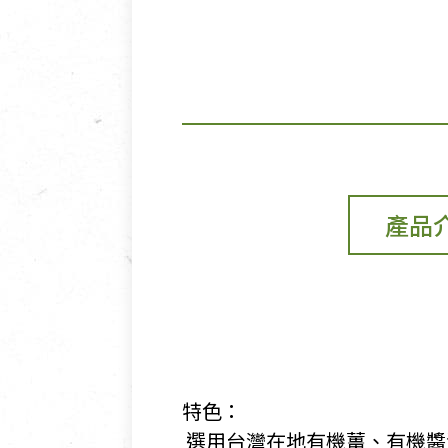
產品
特色：
​ 選用台灣在地有機薑、有