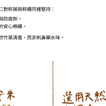
仁對粽葉與粽繩同樣堅持：
與防腐劑。
的安心棉繩。
然竹葉清香，而非刺鼻藥水味。