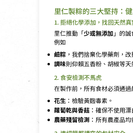
里仁製粽的三大堅持：健
1. 拒絕化學添加，找回天然
里仁推動「
少或無添加
」的誠
例如
鹼粽
，我們捨棄化學藥劑，改
調味
則仰賴五香粉、胡椒等天
2. 食安檢測不馬虎
在製作前，所有食材必須通過
花生
：檢驗黃麴毒素。
蘿蔔乾與香菇
：確保不使用漂
農藥殘留檢測
：所有農產品均