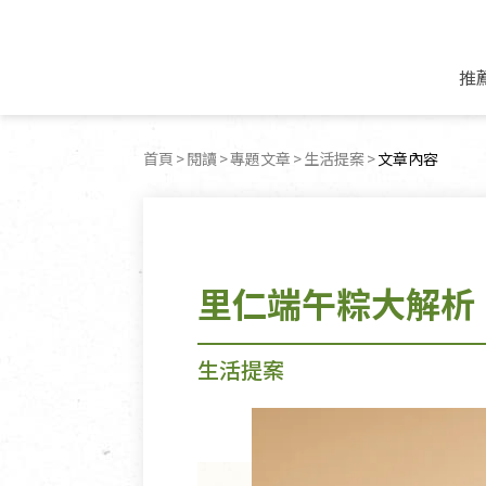
推
米麵/調理食材
好康優惠
飲品/零食
專題文章
首頁
閱讀
專題文章
生活提案
目前頁面：
文章內容
米/麵/粉
8月新品優惠
豆漿/優格/植物
農產品與農友
豆麥雜糧種子
8月快閃商品優
果汁/醋飲/飲料
食品與廠商
植物油
中秋禮盒預購
茶/咖啡/花果茶
用品與廠商
不限類別
里仁端午粽大解析
乾貨/素料/植物肉
7月惜福愛物
沖調飲/穀麥片
土地與生態
豆腐/天貝/豆製品
6月快閃商品-好
蜂蜜/椰奶
蔬食營養力
調味/醬料/烘焙食材
傳承經典優惠
休閒零食
生活提案
生活提案
抹醬/果醬
文化好書優惠
堅果/果乾
共好行動
鮮凍蔬果
糖果/巧克力
里仁的努力
居家日用
個人清潔保養