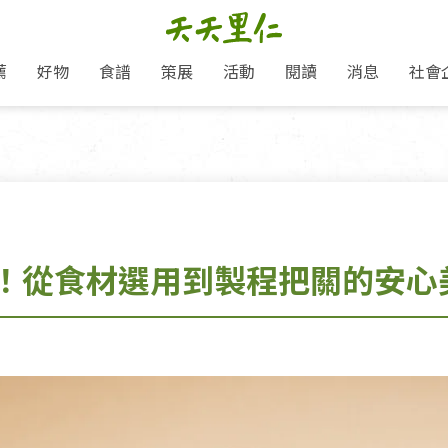
薦
好物
食譜
策展
活動
閱讀
消息
社會
里仁新訊
品牌故事
主題推薦
即食料理/糕點
地球超載日：守護地球從生活
主題活動
關注支持
媒體報導
養身保健
選擇開始
里仁七大永續行動
會員專屬
奶
里仁動態
中秋送禮推薦
沖泡麵/粥/湯
本土優先
永續飲食
保健食品
里仁為美刊
愛地球,吃蔬食就可以！
人才招募
門市資訊
惠
分店動態
超值好物特惠
熟食料理/調理包
減塑微革命
淨塑行動
養身食品/飲
產品/有機蔬果把關
產品推薦
作夥利他 加入水滴會員
產品動態
飲品
熱銷人氣產品推薦
包子饅頭/麵點
少或無添加
主食
生態保育
沙拉
中藥食材/調
點心
大事記
！從食材選用到製程把關的安心
經典必買推薦
粽子/蘿蔔糕/年糕
友善耕作
公益支持
酵素
「里仁誠食市集」永續新體驗
里仁聯名卡
評延長優惠
史瓦帝尼文化節
素鬆/醬菜
支持弱勢
獲獎肯定
減塑 一起來！
理念桌布下載
甜品/冰品
綠色保育
聯名合作
綠色保育-我們的田, 牠們的家
加入會員
麵包/糕點
永續飲食
里仁「史瓦帝尼文化節」
湯品
衣飾鞋包
圖書/宗教文