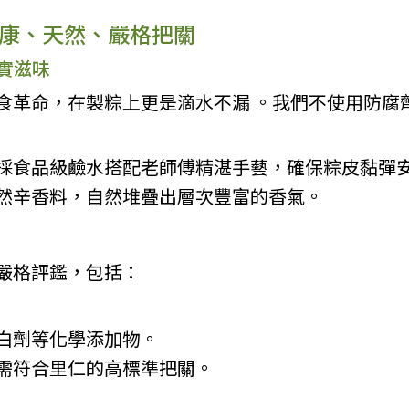
康、天然、嚴格把關
真實滋味
食革命，在製粽上更是滴水不漏 。我們不使用防腐
採食品級鹼水搭配老師傅精湛手藝，確保粽皮黏彈
然辛香料，自然堆疊出層次豐富的香氣。
嚴格評鑑，包括：
白劑等化學添加物。
需符合里仁的高標準把關。