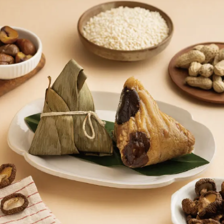
女裝
佛儒書籍
女內著居家
廣論/備覽手
水
男裝
敬經帛/書套
男內著居家
影音/圖書
毛巾/浴巾/手帕
文具禮品/禮
鞋襪
燈/燃燈油
帽/口罩/配件/包包
香
嬰幼/兒童
供具/修持用
居士服