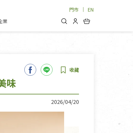
門市
EN
企業
你好，歡迎光臨！
安心蔬果
會員中心
蔬果箱/禮盒
物
我的優惠券
品
芽菜/菇
理包
醬料
消費紀錄查詢
美味
個人資料管理
產品追蹤
2026/04/20
好文收藏
登入/註冊
物
寵物專區