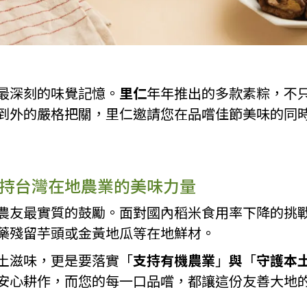
最深刻的味覺記憶。
里仁
年年推出的多款素粽，不
到外的嚴格把關，里仁邀請您在品嚐佳節美味的同
持台灣在地農業的美味力量
農友最實質的鼓勵。面對國內稻米食用率下降的挑
藥殘留芋頭或金黃地瓜等在地鮮材。
土滋味，更是要落實「
支持有機農業
」
與
「
守護本
安心耕作，而您的每一口品嚐，都讓這份友善大地的