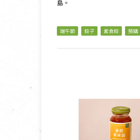
島。
端午節
粽子
素食粽
預購