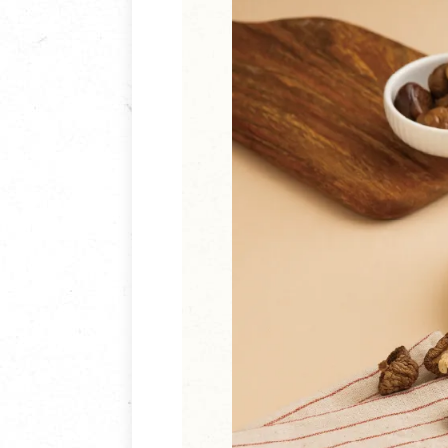
清潔/防蟲/薰香
臉部清潔/保養
餐具食器
臉部彩妝
廚房用具/家電/家飾
牙膏/牙刷/漱口
寢具織品
洗髮/潤髮/染髮
身體清潔/保養
個人用品