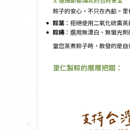
3. 連細節都講究的包材安全
粽子的安心，不只在內餡。里
粽葉
：拒絕使用二氧化硫熏蒸
粽繩
：選用無漂白、無螢光劑
當您蒸煮粽子時，散發的是自
里仁製粽的層層把關：