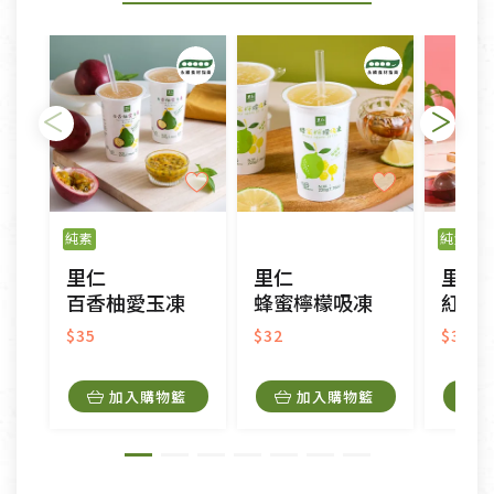
純素
純素
里仁
里仁
里仁
百香柚愛玉凍
蜂蜜檸檬吸凍
紅李
$35
$32
$32
加入購物籃
加入購物籃