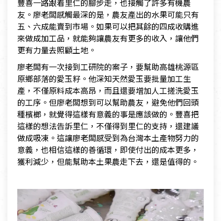
豐喜一路跟着里仁的腳步走，也接觸了許多有機農
友。廖老闆感觸最深的是，農友產出的水果可能只有
五、六成能賣到市場。如果可以把其餘的四成收購進
來做成加工品，就能夠讓農友有更多的收入，讓他們
更有力量去照顧土地。
廖老闆有一次接到工研院的案子，要幫助高雄桃源區
原鄉部落的愛玉籽。他深知天然愛玉要批量加工生
產，不僅原料成本高昂，而且還要增加人工搓洗愛玉
的工序。但廖老闆想到可以幫助農友，避免他們回頭
種檳榔，就覺得這樣有意義的事是應該做的。豐喜把
這樣的想法告訴里仁，不僅得到里仁的支持，還建議
做成吸凍。這讓廖老闆感受到為台灣本土產物努力的
意義，也相信這樣的善循環，即使付出的成本更多，
獲利減少，但能幫助本土果農走下去，還是值得的。