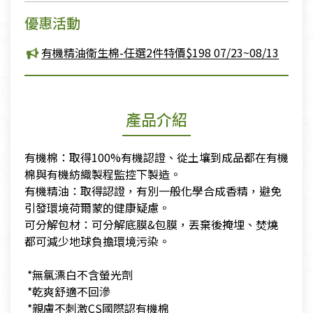
優惠活動
有機精油衛生棉-任選2件特價$198 07/23~08/13
產品介紹
有機棉：取得100%有機認證、從土壤到成品都在有機
棉與有機紡織製程監控下製造。
​有機精油：取得認證，有別一般化學合成香精，避免
引發環境荷爾蒙的健康疑慮。
​可分解包材：可分解底膜&包膜，丟棄後掩埋、焚燒
都可減少地球負擔環境污染。
​ *無氯漂白不含螢光劑
​ *乾爽舒適不回滲
​ *親膚不刺激CS國際認有機棉