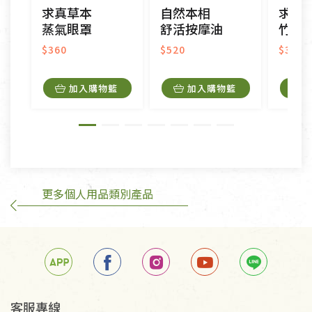
求真草本
自然本相
求真
接受原片換新。
蒸氣眼罩
舒活按摩油
竹醋
衣飾鞋類-如T恤，如於送達後水洗或污損者。
美容保養用品、內衣褲、襪子、口罩等私人消耗性產
$360
$520
$360
品，一經拆封使用，恕無法退貨。
內衣褲、襪子、口罩個人衛生用品除商品本身有瑕疵
加入購物籃
加入購物籃
外,依據《通訊交易解除權合理例外情事適用準
則》, 恕無法退貨。
有標示不接受退貨的優惠商品與蔬菜箱，不接受退
換，但若為商品本身或運送過程中所造成的瑕疵，則
不在此限。
更多個人用品類別產品
訂購手抄稿退貨需知：
手抄稿進行退貨時，請務必保持原包裝方式及使用原
箱退回。
若未保持原包裝方式或未使用原箱退回，導致書籍有
任何折損、磨損、污損或凹角，將不接受退貨，也不
予以退費。
不接受退貨之手抄稿，為敬重法寶故，里仁網購無法
客服專線