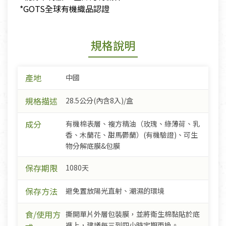
​ *GOTS全球有機織品認證
規格說明
產地
中國
規格描述
28.5公分(內含8入)/盒
成分
有機棉表層、複方精油（玫瑰、綠薄荷、乳
香、木蘭花、甜馬鬱蘭）(有機驗證)、可生
物分解底膜&包膜
保存期限
1080天
保存方法
避免置放陽光直射、潮濕的環境
食/使用方
撕開單片外層包裝膜，並將衛生棉黏貼於底
褲上，建議每三到四小時定期更換。