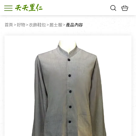
熱門搜尋：
首頁
好物
衣飾鞋包
居士服
目前頁面：
產品內容
親子活動
幸福節中獎名單