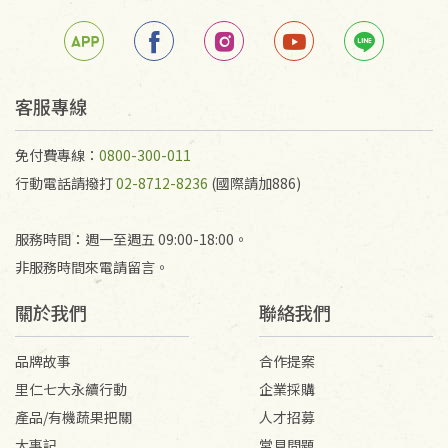
箱退回。
若未保持原包裝方式或未使用原箱退回，導致書籍有
任何折損、磨損、污損或凹角，將不接受退貨，也不
予以退費。
不接受退貨之手抄稿，為敬重法寶故，里仁網購無法
客服專線
代為結緣處理等。 若需將手抄稿寄還給消費者，因而
產生的運費100元/箱將由消費者負擔。
免付費專線：
0800-300-011
行動電話請撥打
02-8712-8236
(國際請加886)
服務時間：週一至週五 09:00-18:00。
非服務時間來電請留言。
關於我們
聯絡我們
品牌故事
合作提案
里仁七大永續行動
企業採購
產品/有機蔬果把關
人才招募
大事記
常見問題