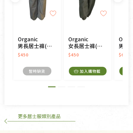
不適用七天鑑賞期商品：
以數位或電磁紀錄形式儲存之商品、易於變質或損壞
之商品、以及性質上無法或不適合退換之商品：如
CD、VCD、DVD、電腦軟體，若產品瑕疵無法讀取僅
Organic
Organic
Organ
接受原片換新。
男長居士褲(吸溼排汗)
女長居士褲(吸溼排汗)
男短居士服
衣飾鞋類-如T恤，如於送達後水洗或污損者。
美容保養用品、內衣褲、襪子、口罩等私人消耗性產
$450
$450
$650
品，一經拆封使用，恕無法退貨。
內衣褲、襪子、口罩個人衛生用品除商品本身有瑕疵
暫時缺貨
加入購物籃
外,依據《通訊交易解除權合理例外情事適用準
則》, 恕無法退貨。
有標示不接受退貨的優惠商品與蔬菜箱，不接受退
換，但若為商品本身或運送過程中所造成的瑕疵，則
不在此限。
更多居士服類別產品
訂購手抄稿退貨需知：
手抄稿進行退貨時，請務必保持原包裝方式及使用原