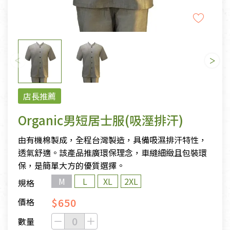
店長推薦
Organic男短居士服(吸溼排汗)
由有機棉製成，全程台灣製造，具備吸濕排汗特性，
透氣舒適。該產品推廣環保理念，車縫細緻且包裝環
保，是簡單大方的優質選擇。
M
L
XL
2XL
規格
$650
價格
數量