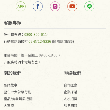
若未保持原包裝方式或未使用原箱退回，導致書籍有
任何折損、磨損、污損或凹角，將不接受退貨，也不
予以退費。
不接受退貨之手抄稿，為敬重法寶故，里仁網購無法
客服專線
代為結緣處理等。 若需將手抄稿寄還給消費者，因而
產生的運費100元/箱將由消費者負擔。
免付費專線：
0800-300-011
行動電話請撥打
02-8712-8236
(國際請加886)
服務時間：週一至週五 09:00-18:00。
非服務時間來電請留言。
關於我們
聯絡我們
品牌故事
合作提案
里仁七大永續行動
企業採購
產品/有機蔬果把關
人才招募
大事記
常見問題