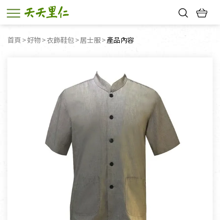
熱門搜尋：
首頁
好物
衣飾鞋包
居士服
目前頁面：
產品內容
親子活動
幸福節中獎名單