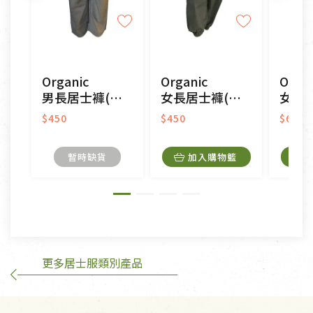
不適用七天鑑賞期商品：
以數位或電磁紀錄形式儲存之商品、易於變質或損壞
之商品、以及性質上無法或不適合退換之商品：如
CD、VCD、DVD、電腦軟體，若產品瑕疵無法讀取僅
Organic
Organic
Organ
接受原片換新。
男長居士褲(吸溼排汗)
女長居士褲(吸溼排汗)
女短居士服
衣飾鞋類-如T恤，如於送達後水洗或污損者。
美容保養用品、內衣褲、襪子、口罩等私人消耗性產
$450
$450
$650
品，一經拆封使用，恕無法退貨。
內衣褲、襪子、口罩個人衛生用品除商品本身有瑕疵
暫時缺貨
加入購物籃
外,依據《通訊交易解除權合理例外情事適用準
則》, 恕無法退貨。
有標示不接受退貨的優惠商品與蔬菜箱，不接受退
換，但若為商品本身或運送過程中所造成的瑕疵，則
不在此限。
更多居士服類別產品
訂購手抄稿退貨需知：
手抄稿進行退貨時，請務必保持原包裝方式及使用原
箱退回。