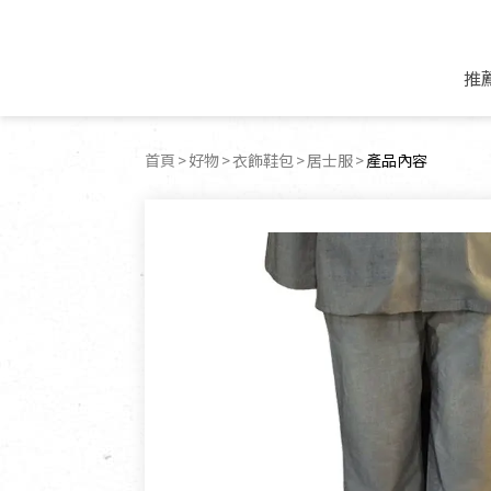
推
米麵/調理食材
好康優惠
飲品/零食
專題文章
首頁
好物
衣飾鞋包
居士服
目前頁面：
產品內容
米/麵/粉
8月新品優惠
豆漿/優格/植物
農產品與農友
豆麥雜糧種子
8月快閃商品優
果汁/醋飲/飲料
食品與廠商
植物油
中秋禮盒預購
茶/咖啡/花果茶
用品與廠商
不限類別
乾貨/素料/植物肉
7月惜福愛物
沖調飲/穀麥片
土地與生態
豆腐/天貝/豆製品
6月快閃商品-好
蜂蜜/椰奶
蔬食營養力
調味/醬料/烘焙食材
傳承經典優惠
休閒零食
生活提案
抹醬/果醬
文化好書優惠
堅果/果乾
共好行動
鮮凍蔬果
糖果/巧克力
里仁的努力
居家日用
個人清潔保養