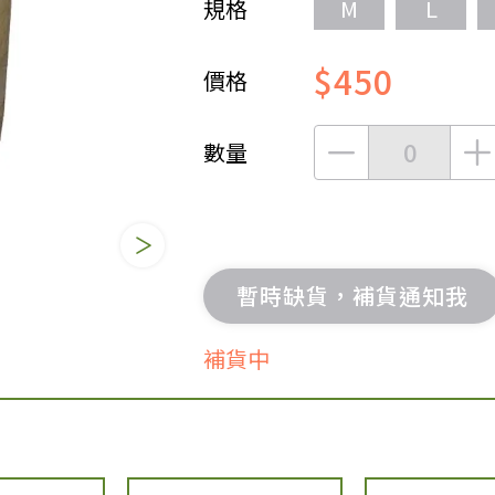
規格
M
L
女裝
佛儒書籍
$450
女內著居家
廣論/備覽手
價格
水
男裝
敬經帛/書套
男內著居家
影音/圖書
數量
毛巾/浴巾/手帕
文具禮品/禮
鞋襪
燈/燃燈油
帽/口罩/配件/包包
香
嬰幼/兒童
供具/修持用
暫時缺貨，補貨通知我
居士服
補貨中