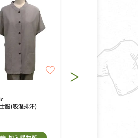
適合退換之商品：如CD、
退貨。
例外情事適用準則》, 恕無法
程中所造成的瑕疵，則不在此
ic
Organic
士服(吸溼排汗)
男長居士服(吸溼排汗)
$750
加入購物籃
加入購物籃