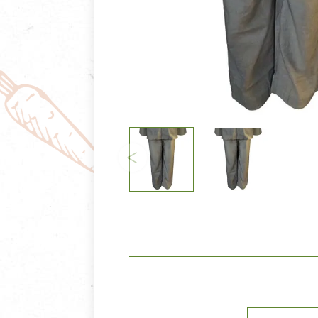
清潔/防蟲/薰香
臉部清潔/保養
餐具食器
臉部彩妝
廚房用具/家電/家飾
牙膏/牙刷/漱口
寢具織品
洗髮/潤髮/染髮
身體清潔/保養
個人用品