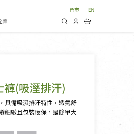
門市
EN
企業
你好，歡迎光臨！
安心蔬果
會員中心
蔬果箱/禮盒
物
我的優惠券
品
芽菜/菇
理包
醬料
消費紀錄查詢
居士褲(吸溼排汗)
個人資料管理
產品追蹤
，具備吸濕排汗特性，透氣舒
好文收藏
縫細緻且包裝環保，是簡單大
登入/註冊
物
寵物專區