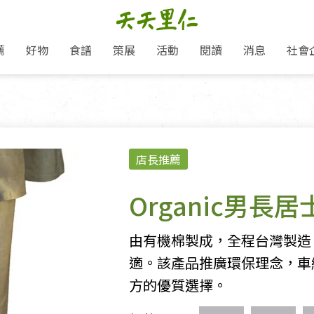
薦
好物
食譜
策展
活動
閱讀
消息
社會
里仁新訊
品牌故事
主題推薦
即食料理/糕點
地球超載日：守護地球從生活
主題活動
關注支持
媒體報導
養身保健
選擇開始
里仁七大永續行動
會員專屬
奶
里仁動態
中秋送禮推薦
沖泡麵/粥/湯
本土優先
永續飲食
保健食品
里仁為美刊
愛地球,吃蔬食就可以！
人才招募
門市資訊
惠
分店動態
超值好物特惠
熟食料理/調理包
減塑微革命
淨塑行動
養身食品/飲
產品/有機蔬果把關
產品推薦
店長推薦
作夥利他 加入水滴會員
產品動態
飲品
熱銷人氣產品推薦
包子饅頭/麵點
少或無添加
主食
生態保育
沙拉
中藥食材/調
點心
大事記
經典必買推薦
粽子/蘿蔔糕/年糕
友善耕作
公益支持
酵素
Organic男長
「里仁誠食市集」永續新體驗
里仁聯名卡
評延長優惠
史瓦帝尼文化節
素鬆/醬菜
支持弱勢
獲獎肯定
減塑 一起來！
理念桌布下載
甜品/冰品
綠色保育
聯名合作
由有機棉製成，全程台灣製造
綠色保育-我們的田, 牠們的家
加入會員
麵包/糕點
永續飲食
適。該產品推廣環保理念，車
里仁「史瓦帝尼文化節」
湯品
方的優質選擇。
衣飾鞋包
圖書/宗教文