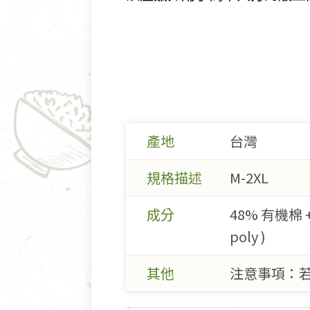
產地
台灣
規格描述
M-2XL
成分
48% 有機棉 +
poly )
其他
注意事項：