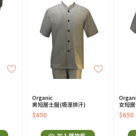
商品、易於變質或損壞之商品、以及性質上無法或不
產品瑕疵無法讀取僅接受原片換新。
後水洗或污損者。
、口罩等私人消耗性產品，一經拆封使用，恕無法
用品除商品本身有瑕疵外,依據《通訊交易解除權合理
與蔬菜箱，不接受退換，但若為商品本身或運送過
Organic
Organ
男短居士服(吸溼排汗)
女短居
$650
$650
持原包裝方式及使用原箱退回。
加入購物籃