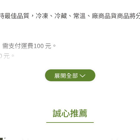
持最佳品質，冷凍、冷藏、常溫、廠商品貨商品將
需支付運費100 元。
 元。
常見問題。
出貨為準。
誠心推薦
更換新品。
用七天鑑賞期商品」情形者，除商品瑕疵以外，恕不
免費鑑賞期(含例假日)的服務，原則上若商品未經