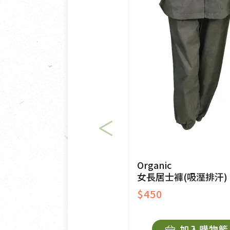
一般皆可申請退換貨。
不適用七天鑑賞期商品：
以數位或電磁紀錄形式儲存之
VCD、DVD、電腦軟體，若
衣飾鞋類-如T恤，如於送達
美容保養用品、內衣褲、襪子
內衣褲、襪子、口罩個人衛生
退貨。
有標示不接受退貨的優惠商品
Organic
女長居士褲(吸溼排汗)
限。
$450
訂購手抄稿退貨需知：
手抄稿進行退貨時，請務必保
加入購物籃