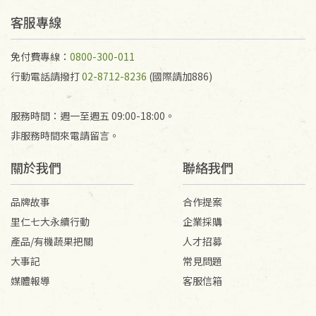
予以退費。
不接受退貨之手抄稿，為敬重法寶故，里仁網購無法
客服專線
代為結緣處理等。 若需將手抄稿寄還給消費者，因而
產生的運費100元/箱將由消費者負擔。
免付費專線：
0800-300-011
行動電話請撥打
02-8712-8236
(國際請加886)
服務時間：週一至週五 09:00-18:00。
非服務時間來電請留言。
關於我們
聯絡我們
品牌故事
合作提案
里仁七大永續行動
企業採購
產品/有機蔬果把關
人才招募
大事記
常見問題
媒體報導
客服信箱