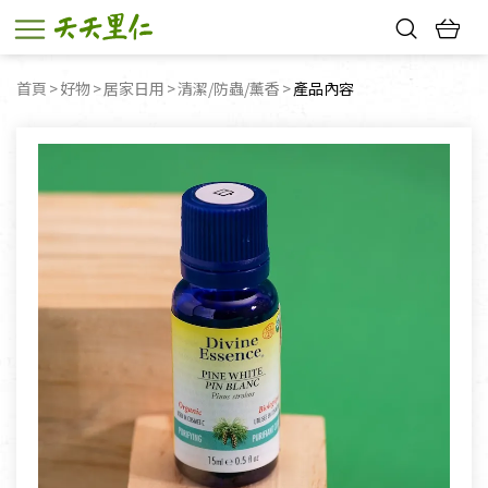
熱門搜尋：
首頁
好物
居家日用
清潔/防蟲/薰香
目前頁面：
產品內容
親子活動
幸福節中獎名單