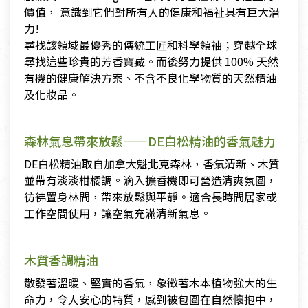
價值， 意識到它們對所有人的健康和福祉具有巨大潛
力!
尋找該領域最優秀的傳統工匠和科學領袖；穿越全球
尋找這些珍貴的芳香寶藏。而後努力提供 100% 天然
有機的健康解決方案、不含不良化學物質的天然精油
及化妝品。
森林氣息帶來放鬆——DE白松精油的香氣魅力
DE白松精油取自加拿大魁北克森林，香氣清新、木質
並帶有淡淡柑橘調。滴入擴香機即可營造清爽氛圍，
彷彿置身林間，帶來放鬆與平靜。適合長時間居家或
工作空間使用，讓空氣充滿清新氣息。
木質香調精油
散發著溫暖、堅實的香氣，象徵著木本植物強大的生
命力，令人安心的特質，感到被包圍在自然懷抱中，