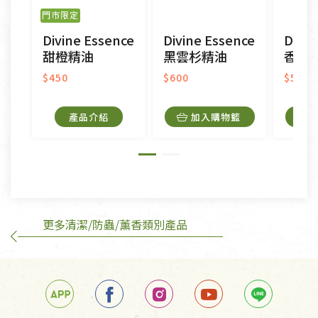
之商品、以及性質上無法或不適合退換之商品：如
門市限定
CD、VCD、DVD、電腦軟體，若產品瑕疵無法讀取僅
Divine Essence
Divine Essence
Divin
接受原片換新。
甜橙精油
黑雲杉精油
香脂
衣飾鞋類-如T恤，如於送達後水洗或污損者。
美容保養用品、內衣褲、襪子、口罩等私人消耗性產
$450
$600
$500
品，一經拆封使用，恕無法退貨。
內衣褲、襪子、口罩個人衛生用品除商品本身有瑕疵
產品介紹
加入購物籃
外,依據《通訊交易解除權合理例外情事適用準
則》, 恕無法退貨。
有標示不接受退貨的優惠商品與蔬菜箱，不接受退
換，但若為商品本身或運送過程中所造成的瑕疵，則
不在此限。
更多清潔/防蟲/薰香類別產品
訂購手抄稿退貨需知：
手抄稿進行退貨時，請務必保持原包裝方式及使用原
箱退回。
若未保持原包裝方式或未使用原箱退回，導致書籍有
任何折損、磨損、污損或凹角，將不接受退貨，也不